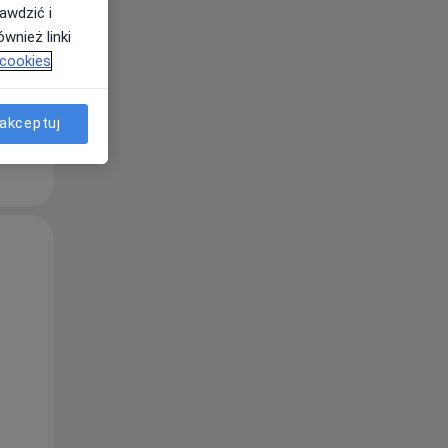
awdzić i
wnież linki
 cookies
akceptuj
Czw,
Pt,
Sob,
13 Sie
14 Sie
15 Sie