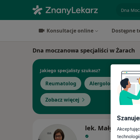
specjaliz
Konsultacje online
Dostępne t
Dna moczanowa specjaliści w Żarach
Jakiego specjalisty szukasz?
Reumatolog
Alergolog
Anest
Zobacz więcej
Szanuje
lek. Małgorzata M
Akceptując
technologii