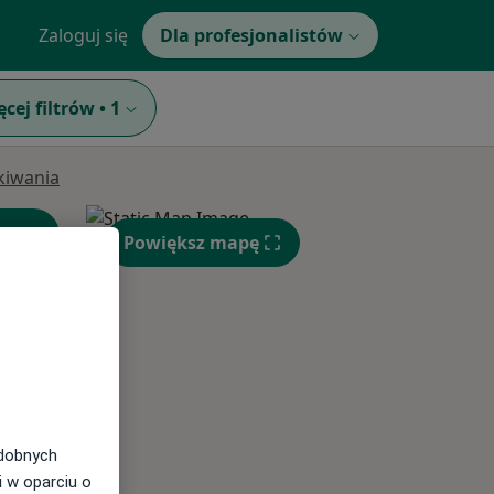
Zaloguj się
Dla profesjonalistów
ęcej filtrów
•
1
ukiwania
Powiększ mapę
Czw,
Pt,
Sob,
odobnych
13 Sie
14 Sie
15 Sie
i w oparciu o