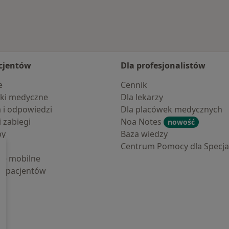
cjentów
Dla profesjonalistów
e
Cennik
ki medyczne
Dla lekarzy
a i odpowiedzi
Dla placówek medycznych
i zabiegi
Noa Notes
nowość
by
Baza wiedzy
Centrum Pomocy dla Specjal
cje mobilne
la pacjentów