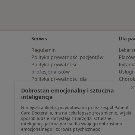
Serwis
Dla pa
Regulamin
Lekarz
Polityka prywatności pacjentów
Placów
Polityka prywatności
Pytani
profesjonalistów
Usługi 
Polityka prywatności dla
Choro
profesjonalistów, których dane
Pomoc
Dobrostan emocjonalny i sztuczna
pozyskaliśmy samodzielnie
Aplika
inteligencja
Polityka cookies
Blog d
Niniejsza ankieta, przygotowana przez zespół Patient
Jak działają wyniki wyszukiwania
Care Doctoralia, ma na celu lepsze zrozumienie, w jaki
Dostępność
sposób ludzie korzystają z narzędzi sztucznej
O nas
inteligencji jako wsparcia dla swojego dobrostanu
emocjonalnego i zdrowia psychicznego.
Praca
Rekrutujemy!