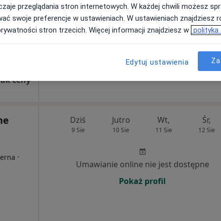
zaje przeglądania stron internetowych. W każdej chwili możesz spr
wać swoje preferencje w ustawieniach. W ustawieniach znajdziesz ró
Brak kalendarza w Twojej lokalizacji.
prywatności stron trzecich. Więcej informacji znajdziesz w
polityka
Pokaż adresy z kalendarzem
Za
Edytuj ustawienia
wicz
rak ceny
ne
Dziś
Jutro
Wt,
Śr,
9 Sie
10 Sie
11 Sie
12 Sie
·
terna
Umawianie online nie jest dostępne
Pokaż profil