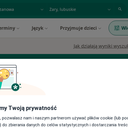
acja, badanie lub nazwisko
miasto lub dzielnica
erminy
Język
Przyjmuje dzieci
Wi
Jak działają wyniki wysz
ezjolog
Chirurg
Endokrynolog
my Twoją prywatność
iakisz
Dziś
Jutro
Wt,
Śr,
, pozwalasz nam i naszym partnerom używać plików cookie (lub p
9 Sie
10 Sie
11 Sie
12 Sie
) do zbierania danych do celów statystycznych i dostarczania treśc