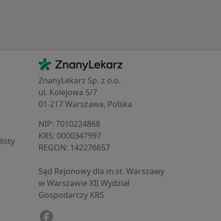
Kontakt
ZnanyLekarz - Strona główna
ZnanyLekarz Sp. z o.o.
ul. Kolejowa 5/7
01-217 Warszawa, Polska
NIP: ⁠7010224868
KRS: ⁠0000347997
isty
REGON: ⁠142276657
Sąd Rejonowy dla m.st. Warszawy
w Warszawie XII Wydział
Gospodarczy KRS
Facebook
otwiera się w nowej karcie