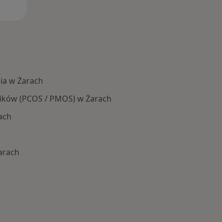
ia w Żarach
jników (PCOS / PMOS) w Żarach
ach
arach
Schorzenia w Żarach