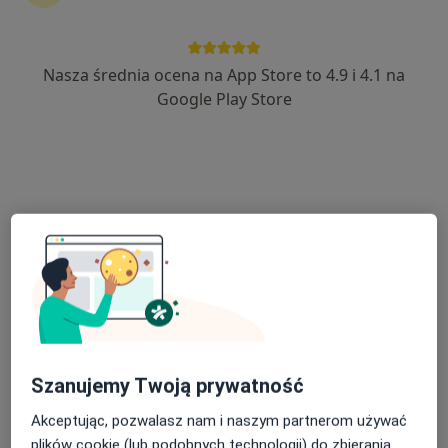
Nasza średnia ocena na App Store to 4.9 i 4.1 na
lek. Michał Łuniewski
Google Play Store
·
Więcej
Endokrynolog
448 opinii
Adres
Online
3 Maja 85c/2, Jarosław
•
Mapa
Michał Łuniewski Specjalistyczna Praktyka Lekarska
Konsultacja endokrynologiczna (kolejna wizyta)
250 zł
Specjalista nie oferuje umawiania online pod tym adresem.
Poproś o wizytę
Szanujemy Twoją prywatność
Akceptując, pozwalasz nam i naszym partnerom używać
plików cookie (lub podobnych technologii) do zbierania