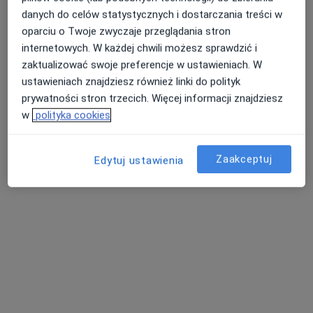
danych do celów statystycznych i dostarczania treści w
oparciu o Twoje zwyczaje przeglądania stron
internetowych. W każdej chwili możesz sprawdzić i
zaktualizować swoje preferencje w ustawieniach. W
ustawieniach znajdziesz również linki do polityk
mgr Wioletta Mendroń
prywatności stron trzecich. Więcej informacji znajdziesz
·
Więcej
Dietetyk
w
polityka cookies
32 opinie
3 Maja 28A, Jarosław
•
Mapa
Zaakceptuj
Edytuj ustawienia
Centrum Dietetyczne Projekt Zdrowie - Jarosław
Konsultacja dietetyczna
od 104 zł
Specjalista nie oferuje umawiania online pod tym adresem.
Poproś o wizytę