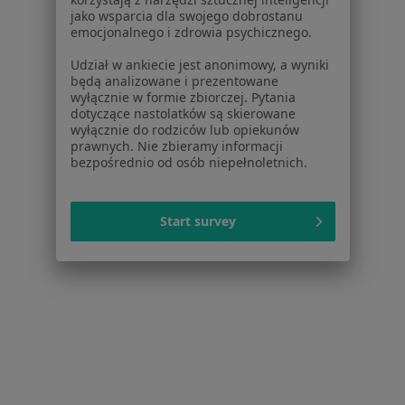
Dla profesjonalistów
jako wsparcia dla swojego dobrostanu
emocjonalnego i zdrowia psychicznego.
Cennik
Udział w ankiecie jest anonimowy, a wyniki
Dla lekarzy
będą analizowane i prezentowane
Dla placówek medycznych
wyłącznie w formie zbiorczej. Pytania
Noa Notes
nowość
dotyczące nastolatków są skierowane
wyłącznie do rodziców lub opiekunów
Baza wiedzy
prawnych. Nie zbieramy informacji
Centrum Pomocy dla Specjalisty
bezpośrednio od osób niepełnoletnich.
Kontakt
ZnanyLekarz - Strona główna
Start survey
ZnanyLekarz Sp. z o.o.
ul. Kolejowa 5/7
01-217 Warszawa, Polska
NIP: ⁠7010224868
KRS: ⁠0000347997
REGON: ⁠142276657
Sąd Rejonowy dla m.st. Warszawy w Warszawie XII