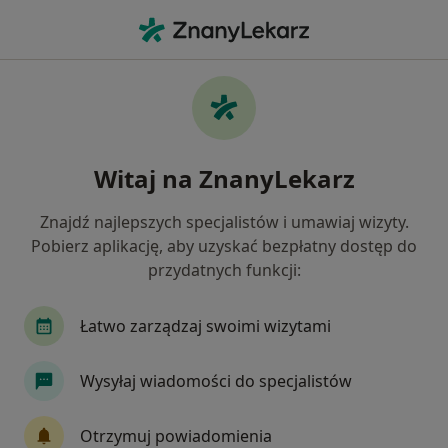
Me
Choroby Tarczycy • Jarosław, Polska
Filtry
• 1
Mapa
Choroby tarczycy specjaliści w Jarosławiu
Witaj na ZnanyLekarz
Jak działają wyniki wyszukiwania
Znajdź najlepszych specjalistów i umawiaj wizyty.
Pobierz aplikację, aby uzyskać bezpłatny dostęp do
Jakiego specjalisty szukasz?
przydatnych funkcji:
Dietetyk
Chirurg
Endokrynolog
Łatwo zarządzaj swoimi wizytami
Wysyłaj wiadomości do specjalistów
Otrzymuj powiadomienia