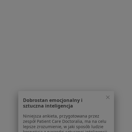
Polityka cookies
Jak działają wyniki wyszukiwania
Dostępność
O nas
Praca
Rekrutujemy!
Partnerzy
Centrum prasowe
Kontakt
Dla pacjentów
Lekarze
Placówki medyczne
Pytania i odpowiedzi
Usługi i zabiegi
Dobrostan emocjonalny i
Choroby
sztuczna inteligencja
Pomoc
Niniejsza ankieta, przygotowana przez
Aplikacje mobilne
zespół Patient Care Doctoralia, ma na celu
Blog dla pacjentów
lepsze zrozumienie, w jaki sposób ludzie
korzystają z narzędzi sztucznej inteligencji