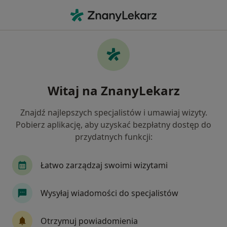
Me
Choroby Serca • Perzów, wielkopolskie
Filtry
• 1
Mapa
Choroby serca specjaliści w Perzowie
Witaj na ZnanyLekarz
Jak działają wyniki wyszukiwania
Znajdź najlepszych specjalistów i umawiaj wizyty.
Pobierz aplikację, aby uzyskać bezpłatny dostęp do
Jakiego specjalisty szukasz?
przydatnych funkcji:
Kardiolog
Internista
Chirurg
Fizjote
Łatwo zarządzaj swoimi wizytami
Wysyłaj wiadomości do specjalistów
Otrzymuj powiadomienia