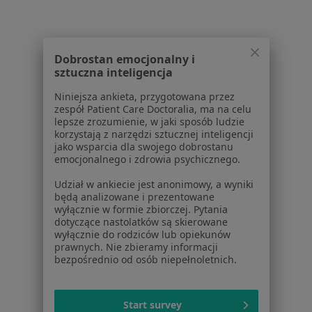
O nas
Praca
Rekrutujemy!
Partnerzy
Dobrostan emocjonalny i
Centrum prasowe
sztuczna inteligencja
Kontakt
Niniejsza ankieta, przygotowana przez
Dla pacjentów
zespół Patient Care Doctoralia, ma na celu
lepsze zrozumienie, w jaki sposób ludzie
Lekarze
korzystają z narzędzi sztucznej inteligencji
jako wsparcia dla swojego dobrostanu
Placówki medyczne
emocjonalnego i zdrowia psychicznego.
Pytania i odpowiedzi
Usługi i zabiegi
Udział w ankiecie jest anonimowy, a wyniki
będą analizowane i prezentowane
Choroby
wyłącznie w formie zbiorczej. Pytania
Pomoc
dotyczące nastolatków są skierowane
Aplikacje mobilne
wyłącznie do rodziców lub opiekunów
prawnych. Nie zbieramy informacji
Blog dla pacjentów
bezpośrednio od osób niepełnoletnich.
Dla profesjonalistów
Cennik
Start survey