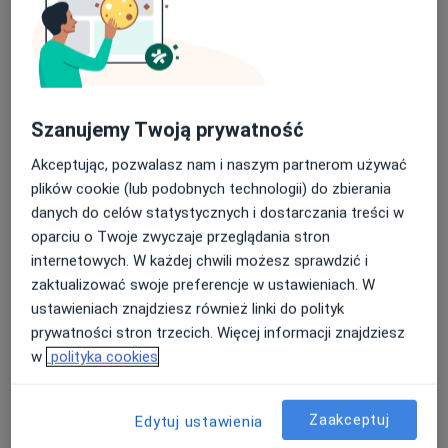
Szanujemy Twoją prywatność
dr n. med. Jakub Gawryś
·
Więcej
Internista, W trakcie specjalizacji (Pulmonolog)
Akceptując, pozwalasz nam i naszym partnerom używać
7 opinii
plików cookie (lub podobnych technologii) do zbierania
danych do celów statystycznych i dostarczania treści w
ul. Braterska 6, Namysłów
•
Mapa
oparciu o Twoje zwyczaje przeglądania stron
MRI Medyk Institute
internetowych. W każdej chwili możesz sprawdzić i
Konsultacja internistyczna
Brak ceny
zaktualizować swoje preferencje w ustawieniach. W
Specjalista nie oferuje umawiania online pod tym adresem.
ustawieniach znajdziesz również linki do polityk
prywatności stron trzecich. Więcej informacji znajdziesz
Poproś o wizytę
w
polityka cookies
Zaakceptuj
Edytuj ustawienia