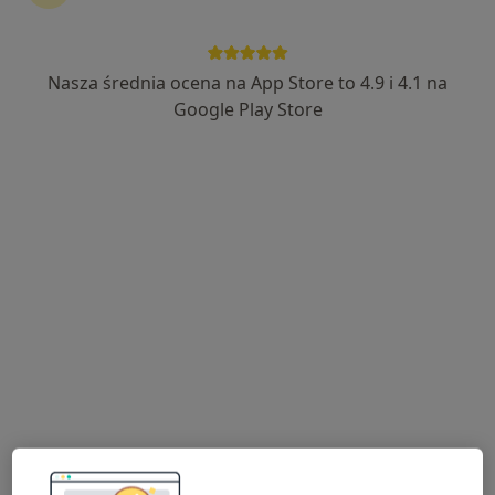
Nasza średnia ocena na App Store to 4.9 i 4.1 na
dr n. med. Tomasz Bańkowski
Google Play Store
·
Więcej
Kardiolog
28 opinii
Adres 1
Adres 2
Adres 3
Online
Mąkoszyce
•
Mapa
Pasmed Przychodnia Specjalistyczna
Konsultacja kardiologiczna
od 180 zł
Specjalista nie oferuje umawiania online pod tym adresem.
Poproś o wizytę