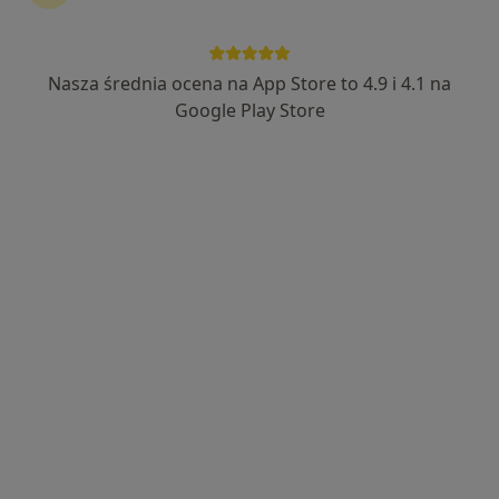
Nasza średnia ocena na App Store to 4.9 i 4.1 na
lek. dent. Anna Hutnik-Rzeźnicka
Google Play Store
·
Więcej
Stomatolog
184 opinie
Adres
Online
Bartosza Głowackiego 6E, Głogów
•
Mapa
DENTIVENA Anna Hutnik-Rzeźnicka
Higienizacja
500 zł
Specjalista nie oferuje umawiania online pod tym adresem.
Poproś o wizytę