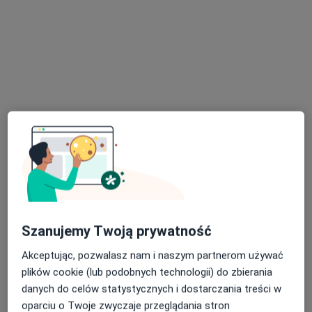
lek. dent. Bartosz Banc
·
Więcej
Stomatolog
147 opinii
Wojska Polskiego 9, Głogów
•
Mapa
Przychodnia Stomatologiczna DORODENT
Chirurgia stomatologiczna
od 350 zł
Specjalista nie oferuje umawiania online pod tym adresem.
Szanujemy Twoją prywatność
Poproś o wizytę
Akceptując, pozwalasz nam i naszym partnerom używać
plików cookie (lub podobnych technologii) do zbierania
danych do celów statystycznych i dostarczania treści w
oparciu o Twoje zwyczaje przeglądania stron