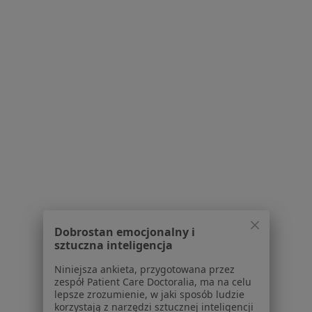
Więcej (15)
Więcej w kategorii: Schorzenia w Głogowie
Choroby Miazgi Specjaliści W Głogowie
Serwis
Regulamin
Polityka prywatności pacjentów
Polityka prywatności profesjonalistów
Dobrostan emocjonalny i
Polityka prywatności dla profesjonalistów, których
sztuczna inteligencja
dane pozyskaliśmy samodzielnie
Niniejsza ankieta, przygotowana przez
Polityka cookies
zespół Patient Care Doctoralia, ma na celu
Jak działają wyniki wyszukiwania
lepsze zrozumienie, w jaki sposób ludzie
korzystają z narzędzi sztucznej inteligencji
Dostępność