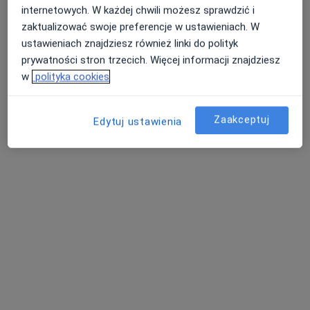
internetowych. W każdej chwili możesz sprawdzić i
zaktualizować swoje preferencje w ustawieniach. W
ustawieniach znajdziesz również linki do polityk
prywatności stron trzecich. Więcej informacji znajdziesz
w
polityka cookies
lek. dent. Magdalena Waligóra-
Hauptman
Zaakceptuj
Edytuj ustawienia
·
Więcej
Stomatolog
106 opinii
Słodowa 11, Głogów
•
Mapa
Indywidualna Praktyka Lekarska lekarz stomatolog Magdalena Waligóra-Hauptman
Korony
Brak ceny
Specjalista nie oferuje umawiania online pod tym adresem.
Poproś o wizytę