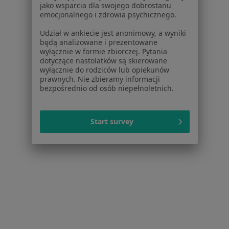
jako wsparcia dla swojego dobrostanu
O nas
emocjonalnego i zdrowia psychicznego.
Praca
Rekrutujemy!
Udział w ankiecie jest anonimowy, a wyniki
Partnerzy
będą analizowane i prezentowane
Centrum prasowe
wyłącznie w formie zbiorczej. Pytania
Kontakt
dotyczące nastolatków są skierowane
wyłącznie do rodziców lub opiekunów
Dla pacjentów
prawnych. Nie zbieramy informacji
bezpośrednio od osób niepełnoletnich.
Lekarze
Placówki medyczne
Start survey
Pytania i odpowiedzi
Usługi i zabiegi
Choroby
Pomoc
Aplikacje mobilne
Blog dla pacjentów
Dla profesjonalistów
Cennik