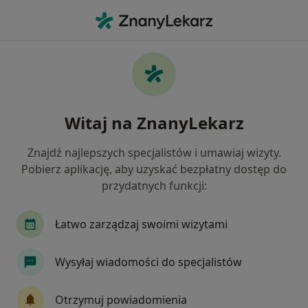
Me
Choroby Miazgi • Głogów, dolnośląskie
Filtry
• 1
Mapa
Choroby miazgi specjaliści w Głogowie
Witaj na ZnanyLekarz
Jak działają wyniki wyszukiwania
Znajdź najlepszych specjalistów i umawiaj wizyty.
Pobierz aplikację, aby uzyskać bezpłatny dostęp do
Jakiego specjalisty szukasz?
przydatnych funkcji:
Stomatolog
Lekarz wykonujący zabiegi medyc
Łatwo zarządzaj swoimi wizytami
Wysyłaj wiadomości do specjalistów
Otrzymuj powiadomienia