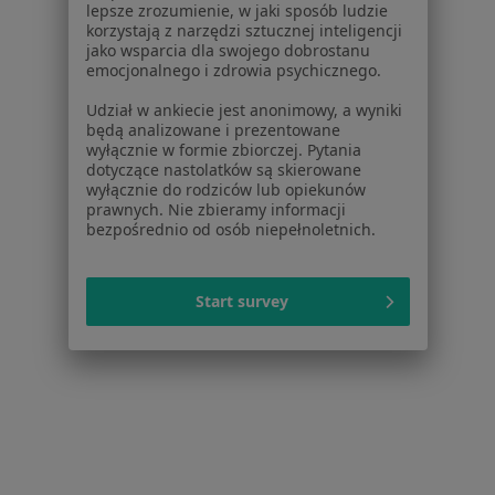
lepsze zrozumienie, w jaki sposób ludzie
Baza wiedzy
korzystają z narzędzi sztucznej inteligencji
Centrum Pomocy dla Specjalisty
jako wsparcia dla swojego dobrostanu
emocjonalnego i zdrowia psychicznego.
Kontakt
ZnanyLekarz - Strona główna
Udział w ankiecie jest anonimowy, a wyniki
będą analizowane i prezentowane
ZnanyLekarz Sp. z o.o.
wyłącznie w formie zbiorczej. Pytania
dotyczące nastolatków są skierowane
ul. Kolejowa 5/7
wyłącznie do rodziców lub opiekunów
01-217 Warszawa, Polska
prawnych. Nie zbieramy informacji
bezpośrednio od osób niepełnoletnich.
NIP: ⁠7010224868
KRS: ⁠0000347997
REGON: ⁠142276657
Start survey
Sąd Rejonowy dla m.st. Warszawy w Warszawie XII
Wydział Gospodarczy KRS
Facebook
otwiera się w nowej karcie