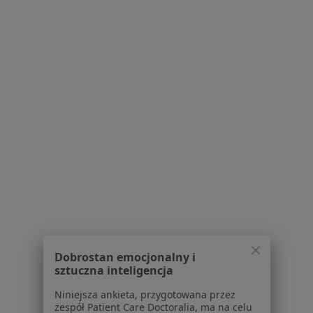
Partnerzy
Centrum prasowe
Kontakt
Dla pacjentów
Lekarze
Placówki medyczne
Pytania i odpowiedzi
Usługi i zabiegi
Choroby
Pomoc
Aplikacje mobilne
Blog dla pacjentów
Dla profesjonalistów
Dobrostan emocjonalny i
Cennik
sztuczna inteligencja
Dla lekarzy
Dla placówek medycznych
Niniejsza ankieta, przygotowana przez
zespół Patient Care Doctoralia, ma na celu
Noa Notes
nowość