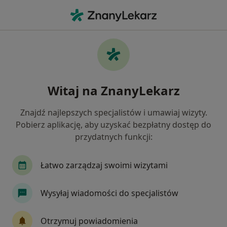
Me
Choroby Metaboliczne • Lębork, pomorskie
Filtry
• 1
Ubezpieczenie
Map
Choroby metaboliczne specjaliści w Lęborku
Witaj na ZnanyLekarz
Jak działają wyniki wyszukiwania
Znajdź najlepszych specjalistów i umawiaj wizyty.
Pobierz aplikację, aby uzyskać bezpłatny dostęp do
Jakiego specjalisty szukasz?
przydatnych funkcji:
Dietetyk
Endokrynolog
Internista
Łatwo zarządzaj swoimi wizytami
Wysyłaj wiadomości do specjalistów
Otrzymuj powiadomienia