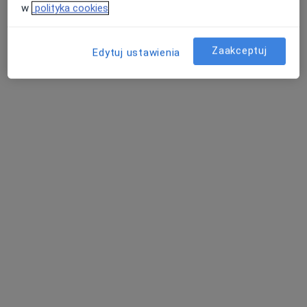
w
polityka cookies
Zaakceptuj
Edytuj ustawienia
lek. Paweł Kruszyn
·
Więcej
Endokrynolog, Internista
8 opinii
Wyszyńskiego 9a, Lębork
•
Mapa
Gabinet Endokrynologiczny Lębork
Konsultacja endokrynologiczna
250 zł
Specjalista nie oferuje umawiania online pod tym adresem.
Poproś o wizytę