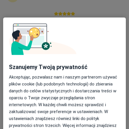
Nasza średnia ocena na App Store to 4.9 i 4.1 na
Poradnie Dietetyczne Przyjazny Dietetyk
Google Play Store
Dietetyka
925 opinii
Batalionów Chłopskich 2/3, Lębork
•
Mapa
Konsultacja dietetyczna
210 zł
Szanujemy Twoją prywatność
Pokaż więcej usług
Akceptując, pozwalasz nam i naszym partnerom używać
Brak dostępnych specjalistów z wolnymi terminami w tym centrum medycznym.
plików cookie (lub podobnych technologii) do zbierania
danych do celów statystycznych i dostarczania treści w
Pokaż profil
oparciu o Twoje zwyczaje przeglądania stron
internetowych. W każdej chwili możesz sprawdzić i
zaktualizować swoje preferencje w ustawieniach. W
ustawieniach znajdziesz również linki do polityk
prywatności stron trzecich. Więcej informacji znajdziesz