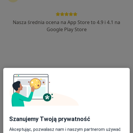
Nasza średnia ocena na App Store to 4.9 i 4.1 na
lek. dent. Aleksandra Izdebska
Google Play Store
Lekarz wykonujący zabiegi medycyny estetycznej, Stomatolog
·
Więcej
12 opinii
Wybickiego 1 lok. U5, Piastów
•
Mapa
Ka-Medica Piastów
Konsultacja z zakresu medycyny estetycznej
od 300 zł
Specjalista nie oferuje umawiania online pod tym adresem.
Poproś o wizytę
Szanujemy Twoją prywatność
Akceptując, pozwalasz nam i naszym partnerom używać