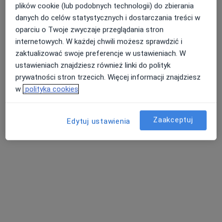
plików cookie (lub podobnych technologii) do zbierania
danych do celów statystycznych i dostarczania treści w
oparciu o Twoje zwyczaje przeglądania stron
internetowych. W każdej chwili możesz sprawdzić i
lek. dent. Marta Marcinkowska
zaktualizować swoje preferencje w ustawieniach. W
Stomatolog, Lekarz wykonujący zabiegi medycyny estetycznej
ustawieniach znajdziesz również linki do polityk
21 opinii
prywatności stron trzecich. Więcej informacji znajdziesz
w
polityka cookies
Wybickiego 1 lok. U5, Piastów
•
Mapa
Ka-Medica Piastów
Konsultacja z zakresu medycyny estetycznej
od 300 zł
Zaakceptuj
Edytuj ustawienia
Specjalista nie oferuje umawiania online pod tym adresem.
Poproś o wizytę