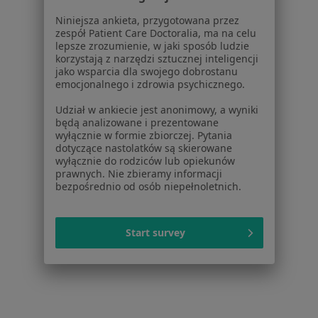
Choroby
Pomoc
Niniejsza ankieta, przygotowana przez
zespół Patient Care Doctoralia, ma na celu
Aplikacje mobilne
lepsze zrozumienie, w jaki sposób ludzie
Blog dla pacjentów
korzystają z narzędzi sztucznej inteligencji
jako wsparcia dla swojego dobrostanu
Dla profesjonalistów
emocjonalnego i zdrowia psychicznego.
Cennik
Udział w ankiecie jest anonimowy, a wyniki
Dla lekarzy
będą analizowane i prezentowane
wyłącznie w formie zbiorczej. Pytania
Dla placówek medycznych
dotyczące nastolatków są skierowane
Noa Notes
nowość
wyłącznie do rodziców lub opiekunów
Baza wiedzy
prawnych. Nie zbieramy informacji
bezpośrednio od osób niepełnoletnich.
Centrum Pomocy dla Specjalisty
Kontakt
ZnanyLekarz - Strona główna
Start survey
ZnanyLekarz Sp. z o.o.
ul. Kolejowa 5/7
01-217 Warszawa, Polska
NIP: ⁠7010224868