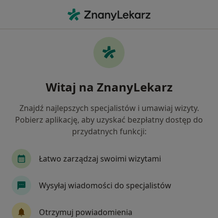
Me
Choroby Jamy Ustnej • Piastów, mazowieckie
Filtry
• 1
Ubezpieczenie
Map
Choroby jamy ustnej specjaliści w Piastowie
Witaj na ZnanyLekarz
Jak działają wyniki wyszukiwania
Znajdź najlepszych specjalistów i umawiaj wizyty.
Pobierz aplikację, aby uzyskać bezpłatny dostęp do
Jakiego specjalisty szukasz?
przydatnych funkcji:
Stomatolog
Lekarz wykonujący zabiegi medyc
Łatwo zarządzaj swoimi wizytami
Wysyłaj wiadomości do specjalistów
Otrzymuj powiadomienia