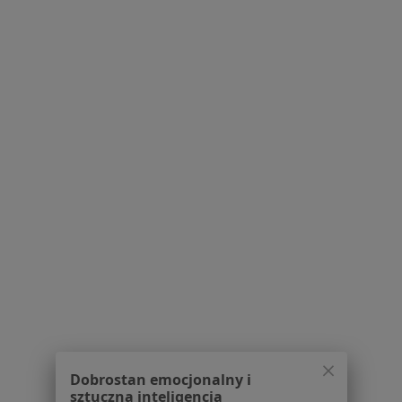
Polityka prywatności pacjentów
Polityka prywatności profesjonalistów
Polityka prywatności dla profesjonalistów, których
dane pozyskaliśmy samodzielnie
Polityka cookies
Jak działają wyniki wyszukiwania
Dostępność
O nas
Praca
Rekrutujemy!
Partnerzy
Centrum prasowe
Kontakt
Dla pacjentów
Lekarze
Placówki medyczne
Pytania i odpowiedzi
Dobrostan emocjonalny i
Usługi i zabiegi
sztuczna inteligencja