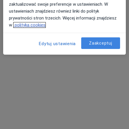
zaktualizować swoje preferencje w ustawieniach. W
ustawieniach znajdziesz również linki do polityk
prywatności stron trzecich. Więcej informacji znajdziesz
w
polityka cookies
lek. Michał Duczmal
·
Więcej
Ginekolog
387 opinii
Zaakceptuj
Edytuj ustawienia
Ułańska 6, Żnin
•
Mapa
Centrum Medyczne i Kardiologiczne Tomasz Kuss
Badania ginekologiczne
200 zł
Specjalista nie oferuje umawiania online pod tym adresem.
Poproś o wizytę