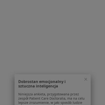
O nas
Praca
Rekrutujemy!
Partnerzy
Centrum prasowe
Kontakt
Dla pacjentów
Lekarze
Placówki medyczne
Pytania i odpowiedzi
Usługi i zabiegi
Choroby
Pomoc
Aplikacje mobilne
Dobrostan emocjonalny i
Blog dla pacjentów
sztuczna inteligencja
Dla profesjonalistów
Niniejsza ankieta, przygotowana przez
zespół Patient Care Doctoralia, ma na celu
Cennik
lepsze zrozumienie, w jaki sposób ludzie