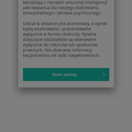
Dla lekarzy
korzystają z narzędzi sztucznej inteligencji
jako wsparcia dla swojego dobrostanu
Dla placówek medycznych
emocjonalnego i zdrowia psychicznego.
Noa Notes
nowość
Baza wiedzy
Udział w ankiecie jest anonimowy, a wyniki
będą analizowane i prezentowane
Centrum Pomocy dla Specjalisty
wyłącznie w formie zbiorczej. Pytania
dotyczące nastolatków są skierowane
Kontakt
wyłącznie do rodziców lub opiekunów
ZnanyLekarz - Strona główna
prawnych. Nie zbieramy informacji
bezpośrednio od osób niepełnoletnich.
ZnanyLekarz Sp. z o.o.
ul. Kolejowa 5/7
01-217 Warszawa, Polska
Start survey
NIP: ⁠7010224868
KRS: ⁠0000347997
REGON: ⁠142276657
Sąd Rejonowy dla m.st. Warszawy w Warszawie XII
Wydział Gospodarczy KRS
Facebook
otwiera się w nowej karcie