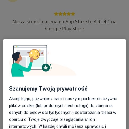
Nasza średnia ocena na App Store to 4.9 i 4.1 na
lek. Jacek Porada
Google Play Store
·
Ginekolog, Lekarz wykonujący zabiegi medycyny estetycznej
Więcej
208 opinii
Aliantów 14a, Żnin
•
Mapa
Eskulap
Konsultacja ginekologiczna
250 zł
Specjalista nie oferuje umawiania online pod tym adresem.
Szanujemy Twoją prywatność
Poproś o wizytę
Akceptując, pozwalasz nam i naszym partnerom używać
plików cookie (lub podobnych technologii) do zbierania
danych do celów statystycznych i dostarczania treści w
oparciu o Twoje zwyczaje przeglądania stron
internetowych. W każdej chwili możesz sprawdzić i