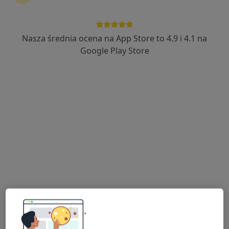
Nasza średnia ocena na App Store to 4.9 i 4.1 na
lek. Rafał Krzysztof Sadowski
Google Play Store
·
Więcej
Lekarz rodzinny
Adres 1
Adres 2
Słowackiego 75c, Myślenice
•
Mapa
PARTNER-MED Sylwia Bernat
Konsultacja lekarza rodzinnego
250 zł
Specjalista nie oferuje umawiania online pod tym adresem.
Poproś o wizytę