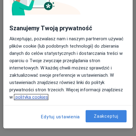
Szanujemy Twoją prywatność
dr n. med. Ewa Zimmer-Satora
Akceptując, pozwalasz nam i naszym partnerom używać
·
Więcej
Reumatolog
plików cookie (lub podobnych technologii) do zbierania
52 opinie
danych do celów statystycznych i dostarczania treści w
Żwirki i Wigury 10, Myślenice
•
Mapa
oparciu o Twoje zwyczaje przeglądania stron
Centrum Medyczne Satora
internetowych. W każdej chwili możesz sprawdzić i
zaktualizować swoje preferencje w ustawieniach. W
Konsultacja reumatologiczna
250 zł
ustawieniach znajdziesz również linki do polityk
Specjalista nie oferuje umawiania online pod tym adresem.
prywatności stron trzecich. Więcej informacji znajdziesz
w
polityka cookies
Poproś o wizytę
Zaakceptuj
Edytuj ustawienia