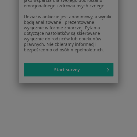
jako wsparcia dla swojego dobrostanu
Usługi i zabiegi
emocjonalnego i zdrowia psychicznego.
Choroby
Udział w ankiecie jest anonimowy, a wyniki
Pomoc
będą analizowane i prezentowane
Aplikacje mobilne
wyłącznie w formie zbiorczej. Pytania
dotyczące nastolatków są skierowane
Blog dla pacjentów
wyłącznie do rodziców lub opiekunów
prawnych. Nie zbieramy informacji
Dla profesjonalistów
bezpośrednio od osób niepełnoletnich.
Cennik
Dla lekarzy
Start survey
Dla placówek medycznych
Noa Notes
nowość
Baza wiedzy
Centrum Pomocy dla Specjalisty
Kontakt
ZnanyLekarz - Strona główna
ZnanyLekarz Sp. z o.o.
ul. Kolejowa 5/7
01-217 Warszawa, Polska