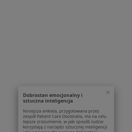
Regulamin
Polityka prywatności pacjentów
Polityka prywatności profesjonalistów
Polityka prywatności dla profesjonalistów, których
dane pozyskaliśmy samodzielnie
Polityka cookies
Jak działają wyniki wyszukiwania
Dostępność
O nas
Praca
Rekrutujemy!
Partnerzy
Centrum prasowe
Kontakt
Dobrostan emocjonalny i
sztuczna inteligencja
Dla pacjentów
Niniejsza ankieta, przygotowana przez
Lekarze
zespół Patient Care Doctoralia, ma na celu
lepsze zrozumienie, w jaki sposób ludzie
Placówki medyczne
korzystają z narzędzi sztucznej inteligencji
Pytania i odpowiedzi