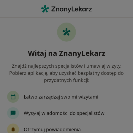
Me
Bóle Stawów • Myślenice, małopolskie
Filtry
• 1
Ubezpieczenie
Map
Bóle stawów specjaliści w Myślenicach
Witaj na ZnanyLekarz
Jak działają wyniki wyszukiwania
Znajdź najlepszych specjalistów i umawiaj wizyty.
Pobierz aplikację, aby uzyskać bezpłatny dostęp do
Jakiego specjalisty szukasz?
przydatnych funkcji:
Fizjoterapeuta
Lekarz rodzinny
Internist
Łatwo zarządzaj swoimi wizytami
Wysyłaj wiadomości do specjalistów
Otrzymuj powiadomienia