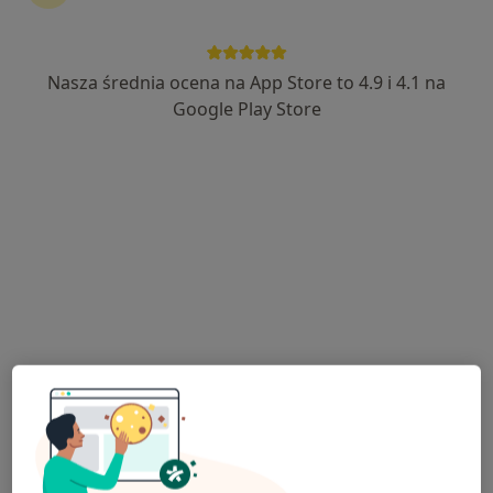
Nasza średnia ocena na App Store to 4.9 i 4.1 na
mgr Kamil Pajor
Google Play Store
·
Więcej
Fizjoterapeuta
279 opinii
Adres
Online
Wędkarska 16, Kostrzyn nad Odrą
•
Mapa
Fit Test Family
Konsultacja fizjoterapeutyczna
od 150 zł
Specjalista nie oferuje umawiania online pod tym adresem.
Poproś o wizytę