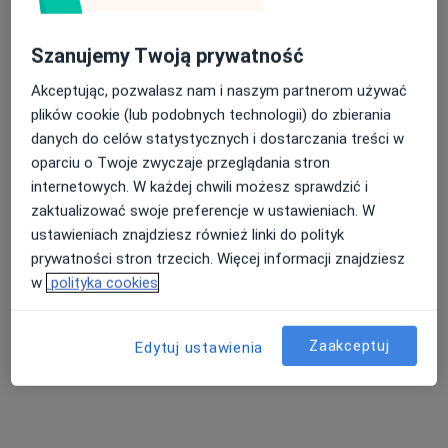
Szanujemy Twoją prywatność
Akceptując, pozwalasz nam i naszym partnerom używać
plików cookie (lub podobnych technologii) do zbierania
danych do celów statystycznych i dostarczania treści w
mgr Anita Pieprz (Cybułka)
oparciu o Twoje zwyczaje przeglądania stron
·
Więcej
Fizjoterapeuta
internetowych. W każdej chwili możesz sprawdzić i
157 opinii
zaktualizować swoje preferencje w ustawieniach. W
ustawieniach znajdziesz również linki do polityk
Wędkarska 16, Kostrzyn nad Odrą
•
Mapa
prywatności stron trzecich. Więcej informacji znajdziesz
Fit Test Family
w
polityka cookies
Konsultacja fizjoterapeutyczna
200 zł
Specjalista nie oferuje umawiania online pod tym adresem.
Zaakceptuj
Edytuj ustawienia
Poproś o wizytę