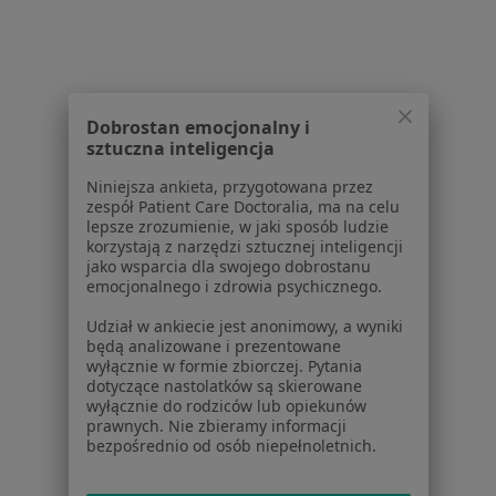
Praca
Rekrutujemy!
Partnerzy
Centrum prasowe
Kontakt
Dla pacjentów
Dobrostan emocjonalny i
sztuczna inteligencja
Lekarze
Niniejsza ankieta, przygotowana przez
Placówki medyczne
zespół Patient Care Doctoralia, ma na celu
Pytania i odpowiedzi
lepsze zrozumienie, w jaki sposób ludzie
Usługi i zabiegi
korzystają z narzędzi sztucznej inteligencji
jako wsparcia dla swojego dobrostanu
Choroby
emocjonalnego i zdrowia psychicznego.
Pomoc
Aplikacje mobilne
Udział w ankiecie jest anonimowy, a wyniki
będą analizowane i prezentowane
Blog dla pacjentów
wyłącznie w formie zbiorczej. Pytania
dotyczące nastolatków są skierowane
Dla profesjonalistów
wyłącznie do rodziców lub opiekunów
prawnych. Nie zbieramy informacji
Cennik
bezpośrednio od osób niepełnoletnich.
Dla lekarzy
Dla placówek medycznych