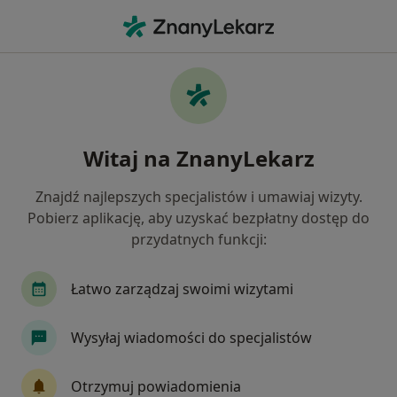
Me
Bóle Kręgosłupa • Kostrzyn nad Odrą, lubuskie
Filtry
• 1
Mapa
Bóle kręgosłupa specjaliści w Kostrzynie
Witaj na ZnanyLekarz
nad Odrą
Jak działają wyniki wyszukiwania
Znajdź najlepszych specjalistów i umawiaj wizyty.
Pobierz aplikację, aby uzyskać bezpłatny dostęp do
przydatnych funkcji:
Jakiego specjalisty szukasz?
Fizjoterapeuta
Ortopeda
Dietetyk
Łatwo zarządzaj swoimi wizytami
Wysyłaj wiadomości do specjalistów
Otrzymuj powiadomienia