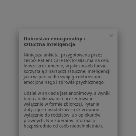
Choroby
Pomoc
Aplikacje mobilne
Blog dla pacjentów
Dobrostan emocjonalny i
Dla profesjonalistów
sztuczna inteligencja
Cennik
Niniejsza ankieta, przygotowana przez
Dla lekarzy
zespół Patient Care Doctoralia, ma na celu
Dla placówek medycznych
lepsze zrozumienie, w jaki sposób ludzie
korzystają z narzędzi sztucznej inteligencji
Noa Notes
nowość
jako wsparcia dla swojego dobrostanu
Baza wiedzy
emocjonalnego i zdrowia psychicznego.
Centrum Pomocy dla Specjalisty
Udział w ankiecie jest anonimowy, a wyniki
Kontakt
będą analizowane i prezentowane
ZnanyLekarz - Strona główna
wyłącznie w formie zbiorczej. Pytania
dotyczące nastolatków są skierowane
ZnanyLekarz Sp. z o.o.
wyłącznie do rodziców lub opiekunów
prawnych. Nie zbieramy informacji
ul. Kolejowa 5/7
bezpośrednio od osób niepełnoletnich.
01-217 Warszawa, Polska