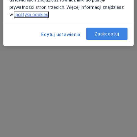
ustawieniach znajdziesz również linki do polityk
prywatności stron trzecich. Więcej informacji znajdziesz
Pokaż profil
w
polityka cookies
Zaakceptuj
Edytuj ustawienia
lek. Lidia Gruszka
·
Więcej
Pediatra, Neonatolog
5 opinii
Sienkiewicza 43, Radzionków
•
Mapa
Centrum Medyczne Medici
Konsultacja alergologiczna dzieci
200 zł
Specjalista nie oferuje umawiania online pod tym adresem.