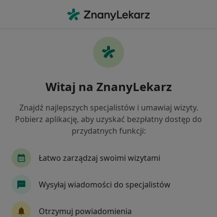
Me
Ból Zatok • Radzionków, śląskie
Filtry
• 1
Ubezpieczenie
Map
Ból zatok specjaliści w Radzionkowie
Witaj na ZnanyLekarz
Jak działają wyniki wyszukiwania
Znajdź najlepszych specjalistów i umawiaj wizyty.
Pobierz aplikację, aby uzyskać bezpłatny dostęp do
Jakiego specjalisty szukasz?
przydatnych funkcji:
Laryngolog
Pediatra
Dietetyk
Laryng
Łatwo zarządzaj swoimi wizytami
Wysyłaj wiadomości do specjalistów
Otrzymuj powiadomienia