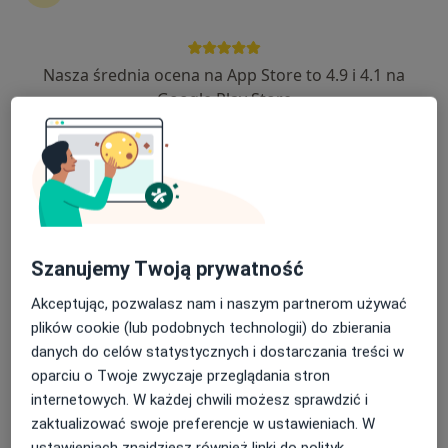
Nasza średnia ocena na App Store to 4.9 i 4.1 na
Bezpieczne płatności
Google Play Store
Centrum Medyczne Medici
·
Więcej
Dermatologia, Okulistyka, Ginekologia
689 opinii
Sienkiewicza 43, Radzionków
•
Mapa
Konsultacja dietetyczna dzieci (kolejna wizyta)
150 zł
Pokaż więcej usług
Szanujemy Twoją prywatność
Akceptując, pozwalasz nam i naszym partnerom używać
plików cookie (lub podobnych technologii) do zbierania
dr n. med. Katarzyna
lek. Magdalena
dr n. med. Żaneta
danych do celów statystycznych i dostarczania treści w
Górowska-Kowolik
Romańczuk
Malczyk
pediatra
lekarz rodzinny
pediatra
oparciu o Twoje zwyczaje przeglądania stron
internetowych. W każdej chwili możesz sprawdzić i
Zobacz wszystkich 33 specjalistów
zaktualizować swoje preferencje w ustawieniach. W
Brak dostępnych specjalistów z wolnymi terminami w tym centrum medycznym.