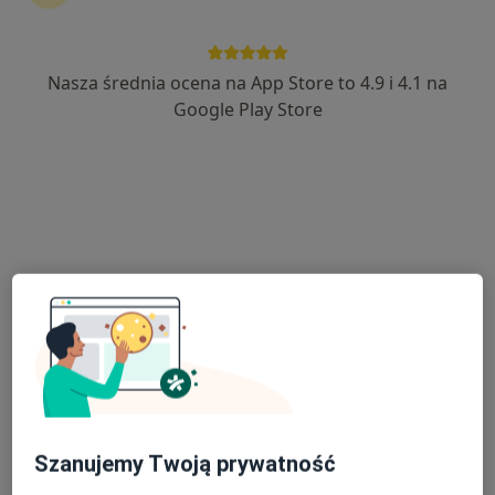
Nasza średnia ocena na App Store to 4.9 i 4.1 na
mgr Jan Kowal
Google Play Store
·
Więcej
Osteopata, Fizjoterapeuta
117 opinii
Denkowska 45A, Ostrowiec Świętokrzyski
•
Mapa
Przychodnia REHAVITAE
Osteopatia
300 zł
Specjalista nie oferuje umawiania online pod tym adresem.
Poproś o wizytę
Szanujemy Twoją prywatność