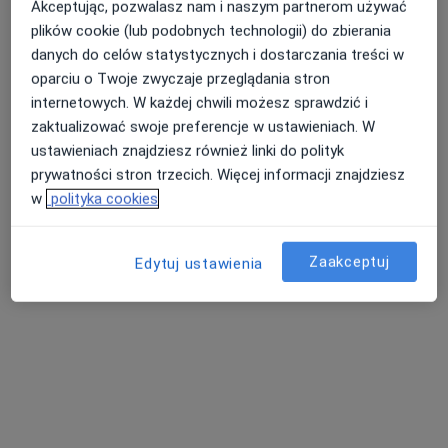
Akceptując, pozwalasz nam i naszym partnerom używać
plików cookie (lub podobnych technologii) do zbierania
danych do celów statystycznych i dostarczania treści w
oparciu o Twoje zwyczaje przeglądania stron
lek. Adrian Ryznar
internetowych. W każdej chwili możesz sprawdzić i
·
Więcej
Ortopeda
zaktualizować swoje preferencje w ustawieniach. W
5 opinii
ustawieniach znajdziesz również linki do polityk
prywatności stron trzecich. Więcej informacji znajdziesz
Denkowska 45A, Ostrowiec Świętokrzyski
•
Mapa
w
polityka cookies
Przychodnia REHAVITAE
Konsultacja ortopedyczna
250 zł
Zaakceptuj
Edytuj ustawienia
Specjalista nie oferuje umawiania online pod tym adresem.
Poproś o wizytę