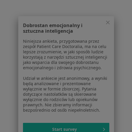
Lekarze
Placówki medyczne
Pytania i odpowiedzi
Dobrostan emocjonalny i
sztuczna inteligencja
Usługi i zabiegi
Choroby
Niniejsza ankieta, przygotowana przez
Pomoc
zespół Patient Care Doctoralia, ma na celu
lepsze zrozumienie, w jaki sposób ludzie
Aplikacje mobilne
korzystają z narzędzi sztucznej inteligencji
Blog dla pacjentów
jako wsparcia dla swojego dobrostanu
emocjonalnego i zdrowia psychicznego.
Dla profesjonalistów
Udział w ankiecie jest anonimowy, a wyniki
Cennik
będą analizowane i prezentowane
Dla lekarzy
wyłącznie w formie zbiorczej. Pytania
dotyczące nastolatków są skierowane
Dla placówek medycznych
wyłącznie do rodziców lub opiekunów
Noa Notes
nowość
prawnych. Nie zbieramy informacji
Baza wiedzy
bezpośrednio od osób niepełnoletnich.
Centrum Pomocy dla Specjalisty
Kontakt
Start survey