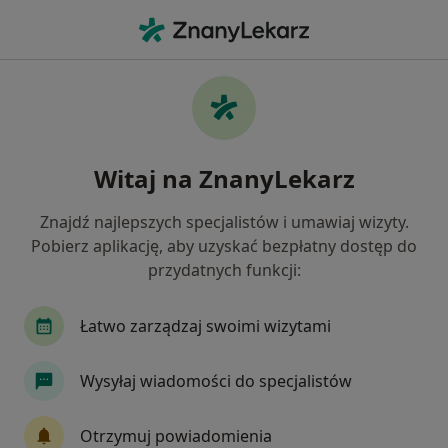
Me
Ból Rąk • Ostrowiec Świętokrzyski, świętokrzyskie
Filtry
• 1
Ubezpieczenie
Map
Ból rąk specjaliści w Ostrowcu
Witaj na ZnanyLekarz
Świętokrzyskim
Jak działają wyniki wyszukiwania
Znajdź najlepszych specjalistów i umawiaj wizyty.
Pobierz aplikację, aby uzyskać bezpłatny dostęp do
przydatnych funkcji:
Jakiego specjalisty szukasz?
Ortopeda
Fizjoterapeuta
Pulmonolog
Łatwo zarządzaj swoimi wizytami
Wysyłaj wiadomości do specjalistów
Otrzymuj powiadomienia