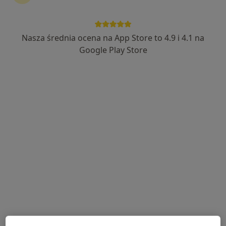
Nasza średnia ocena na App Store to 4.9 i 4.1 na
Google Play Store
Bezpieczne płatności
mgr Justyna Kosela
·
Więcej
Psychoterapeuta certyfikowany
26 opinii
Adres
Online 1
Online 2
plac Kościuszki 7/206, Piotrków Trybunalski
•
Mapa
Dialogus Zacisze Psychoterapii - Gabinety Piotrków Trybunalski
Psychoterapia indywidualna
200 zł
Specjalista nie oferuje umawiania online pod tym adresem.
Poproś o wizytę