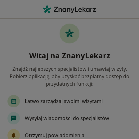
Me
Ból Emocjonalny • Piotrków Trybunalski, łódzkie
Filtry
• 1
Mapa
Ból emocjonalny specjaliści w Piotrkowie
Witaj na ZnanyLekarz
Trybunalskim
Jak działają wyniki wyszukiwania
Znajdź najlepszych specjalistów i umawiaj wizyty.
Pobierz aplikację, aby uzyskać bezpłatny dostęp do
przydatnych funkcji:
Jakiego specjalisty szukasz?
Psychoterapeuta
Psycholog
Chirurg
Łatwo zarządzaj swoimi wizytami
Wysyłaj wiadomości do specjalistów
Otrzymuj powiadomienia