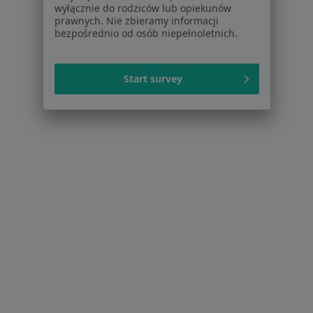
Pomoc
wyłącznie do rodziców lub opiekunów
prawnych. Nie zbieramy informacji
Aplikacje mobilne
bezpośrednio od osób niepełnoletnich.
Blog dla pacjentów
Dla profesjonalistów
Start survey
Cennik
Dla lekarzy
Dla placówek medycznych
Noa Notes
nowość
Baza wiedzy
Centrum Pomocy dla Specjalisty
Kontakt
ZnanyLekarz - Strona główna
ZnanyLekarz Sp. z o.o.
ul. Kolejowa 5/7
01-217 Warszawa, Polska
NIP: ⁠7010224868