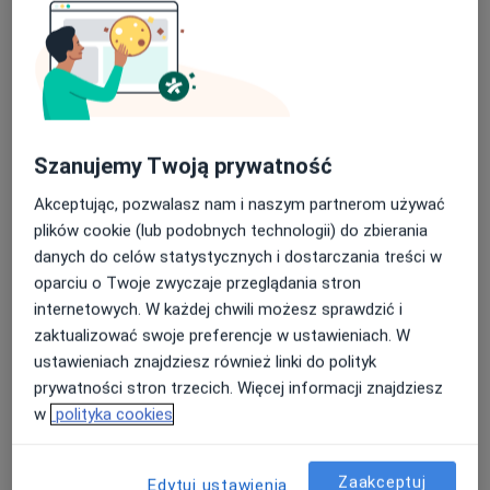
Szanujemy Twoją prywatność
lek. Ewa Stefanowska
Akceptując, pozwalasz nam i naszym partnerom używać
·
Więcej
plików cookie (lub podobnych technologii) do zbierania
Psychiatra
danych do celów statystycznych i dostarczania treści w
58 opinii
oparciu o Twoje zwyczaje przeglądania stron
Adres
Online
internetowych. W każdej chwili możesz sprawdzić i
zaktualizować swoje preferencje w ustawieniach. W
ustawieniach znajdziesz również linki do polityk
aleja 3 Maja 2, Piotrków Trybunalski
•
Mapa
prywatności stron trzecich. Więcej informacji znajdziesz
Specjalistyczna Psychiatryczna Praktyka Lekarska Ewa Stefanowska
w
polityka cookies
Konsultacja psychiatryczna
250 zł
Specjalista nie oferuje umawiania online pod tym adresem.
Zaakceptuj
Edytuj ustawienia