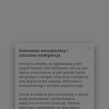
Polityka prywatności profesjonalistów
Polityka prywatności dla profesjonalistów, których
dane pozyskaliśmy samodzielnie
Polityka cookies
Jak działają wyniki wyszukiwania
Dostępność
O nas
Praca
Rekrutujemy!
Dobrostan emocjonalny i
Partnerzy
sztuczna inteligencja
Centrum prasowe
Kontakt
Niniejsza ankieta, przygotowana przez
zespół Patient Care Doctoralia, ma na celu
Dla pacjentów
lepsze zrozumienie, w jaki sposób ludzie
korzystają z narzędzi sztucznej inteligencji
jako wsparcia dla swojego dobrostanu
Lekarze
emocjonalnego i zdrowia psychicznego.
Placówki medyczne
Pytania i odpowiedzi
Udział w ankiecie jest anonimowy, a wyniki
będą analizowane i prezentowane
Usługi i zabiegi
wyłącznie w formie zbiorczej. Pytania
Choroby
dotyczące nastolatków są skierowane