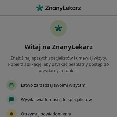
Me
Alergia Pokarmowa • Wałcz, zachodniopomorskie
Filtry
• 1
Mapa
Alergia pokarmowa specjaliści w Wałczu
Witaj na ZnanyLekarz
Jak działają wyniki wyszukiwania
Znajdź najlepszych specjalistów i umawiaj wizyty.
Pobierz aplikację, aby uzyskać bezpłatny dostęp do
Jakiego specjalisty szukasz?
przydatnych funkcji:
Dietetyk
Chirurg
Internista
Lekarz r
Łatwo zarządzaj swoimi wizytami
Wysyłaj wiadomości do specjalistów
Otrzymuj powiadomienia