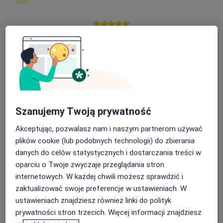
Nasza średnia ocena na App Store to 4.9 i 4.1 na
mgr Magdalena Borowiec
Google Play Store
·
Więcej
Dietetyk
33 opinie
Kilińszczaków 60-62-64/2B, Wałcz
•
Mapa
Gabinety Medclinic Wałcz
Konsultacja dietetyczna (pierwsza wizyta)
190 zł
Szanujemy Twoją prywatność
Specjalista nie oferuje umawiania online pod tym adresem.
Akceptując, pozwalasz nam i naszym partnerom używać
plików cookie (lub podobnych technologii) do zbierania
Poproś o wizytę
danych do celów statystycznych i dostarczania treści w
oparciu o Twoje zwyczaje przeglądania stron
internetowych. W każdej chwili możesz sprawdzić i
zaktualizować swoje preferencje w ustawieniach. W
ustawieniach znajdziesz również linki do polityk
prywatności stron trzecich. Więcej informacji znajdziesz