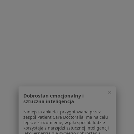
Dla pacjentów
Lekarze
Placówki medyczne
Pytania i odpowiedzi
Usługi i zabiegi
Choroby
Pomoc
Aplikacje mobilne
Blog dla pacjentów
Dla profesjonalistów
Cennik
Dobrostan emocjonalny i
sztuczna inteligencja
Dla lekarzy
Dla placówek medycznych
Niniejsza ankieta, przygotowana przez
Noa Notes
nowość
zespół Patient Care Doctoralia, ma na celu
lepsze zrozumienie, w jaki sposób ludzie
Baza wiedzy
korzystają z narzędzi sztucznej inteligencji
Centrum Pomocy dla Specjalisty
jako wsparcia dla swojego dobrostanu