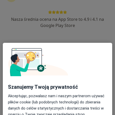
Nasza średnia ocena na App Store to 4.9 i 4.1 na
lek. Lidia Gruszka
Google Play Store
·
Więcej
Pediatra, Neonatolog
4 opinie
Sienkiewicza 43, Radzionków
•
Mapa
Centrum Medyczne Medici
Konsultacja alergologiczna dzieci
200 zł
Specjalista nie oferuje umawiania online pod tym adresem.
Poproś o wizytę
Szanujemy Twoją prywatność
Akceptując, pozwalasz nam i naszym partnerom używać
plików cookie (lub podobnych technologii) do zbierania
danych do celów statystycznych i dostarczania treści w
oparciu o Twoje zwyczaje przeglądania stron