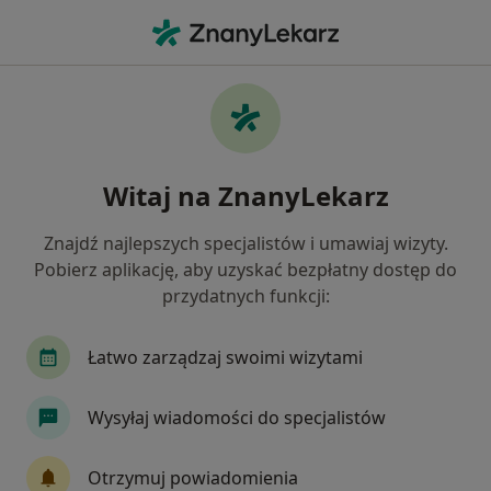
Me
Afta • Radzionków, śląskie
Filtry
• 1
Ubezpieczenie
Map
Afta specjaliści w Radzionkowie
Witaj na ZnanyLekarz
Jak działają wyniki wyszukiwania
Znajdź najlepszych specjalistów i umawiaj wizyty.
Pobierz aplikację, aby uzyskać bezpłatny dostęp do
Jakiego specjalisty szukasz?
przydatnych funkcji:
Dermatolog
Pediatra
Dietetyk
Neona
Łatwo zarządzaj swoimi wizytami
Wysyłaj wiadomości do specjalistów
Otrzymuj powiadomienia