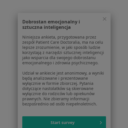
Usługi i zabiegi
Choroby
Pomoc
Dobrostan emocjonalny i
Aplikacje mobilne
sztuczna inteligencja
Blog dla pacjentów
Niniejsza ankieta, przygotowana przez
zespół Patient Care Doctoralia, ma na celu
Dla profesjonalistów
lepsze zrozumienie, w jaki sposób ludzie
korzystają z narzędzi sztucznej inteligencji
Cennik
jako wsparcia dla swojego dobrostanu
Dla lekarzy
emocjonalnego i zdrowia psychicznego.
Dla placówek medycznych
Udział w ankiecie jest anonimowy, a wyniki
Noa Notes
nowość
będą analizowane i prezentowane
Baza wiedzy
wyłącznie w formie zbiorczej. Pytania
Centrum Pomocy dla Specjalisty
dotyczące nastolatków są skierowane
wyłącznie do rodziców lub opiekunów
Kontakt
prawnych. Nie zbieramy informacji
ZnanyLekarz - Strona główna
bezpośrednio od osób niepełnoletnich.
ZnanyLekarz Sp. z o.o.
ul. Kolejowa 5/7
Start survey
01-217 Warszawa, Polska