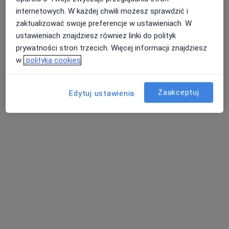
internetowych. W każdej chwili możesz sprawdzić i
zaktualizować swoje preferencje w ustawieniach. W
lek. Katarzyna Izabela Ryka
ustawieniach znajdziesz również linki do polityk
prywatności stron trzecich. Więcej informacji znajdziesz
·
Więcej
Dermatolog, Dermatolog dziecięcy, Wenerolog
w
polityka cookies
71 opinii
Sienkiewicza 43, Radzionków
•
Mapa
Zaakceptuj
Centrum Medyczne Medici
Edytuj ustawienia
Konsultacja dermatologiczna
250 zł
Specjalista nie oferuje umawiania online pod tym adresem.
Poproś o wizytę