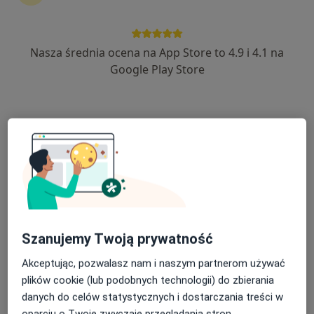
14 opinii
Ul. Kolejowa 4/1, Białogard
•
Mapa
Gabinet lekarski
Nasza średnia ocena na App Store to 4.9 i 4.1 na
Konsultacja chirurgiczna
Brak ceny
Google Play Store
Specjalista nie oferuje umawiania online pod tym adresem.
Poproś o wizytę
Szanujemy Twoją prywatność
Akceptując, pozwalasz nam i naszym partnerom używać
lek. Kazimiera Makowska-Juśkiewicz
plików cookie (lub podobnych technologii) do zbierania
Chirurg
danych do celów statystycznych i dostarczania treści w