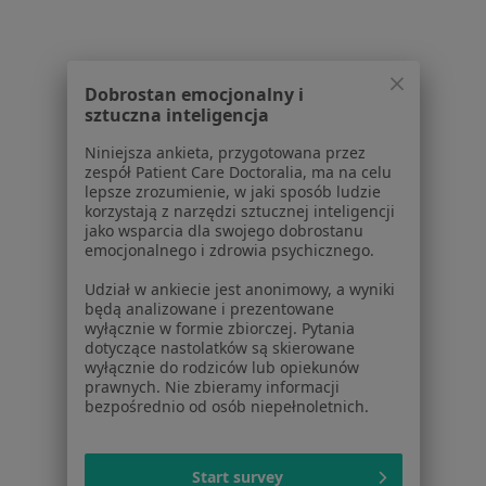
Pytania i odpowiedzi
Usługi i zabiegi
Choroby
Pomoc
Dobrostan emocjonalny i
Aplikacje mobilne
sztuczna inteligencja
Blog dla pacjentów
Niniejsza ankieta, przygotowana przez
zespół Patient Care Doctoralia, ma na celu
Dla profesjonalistów
lepsze zrozumienie, w jaki sposób ludzie
korzystają z narzędzi sztucznej inteligencji
Cennik
jako wsparcia dla swojego dobrostanu
Dla lekarzy
emocjonalnego i zdrowia psychicznego.
Dla placówek medycznych
Udział w ankiecie jest anonimowy, a wyniki
Noa Notes
nowość
będą analizowane i prezentowane
Baza wiedzy
wyłącznie w formie zbiorczej. Pytania
Centrum Pomocy dla Specjalisty
dotyczące nastolatków są skierowane
wyłącznie do rodziców lub opiekunów
Kontakt
prawnych. Nie zbieramy informacji
ZnanyLekarz - Strona główna
bezpośrednio od osób niepełnoletnich.
ZnanyLekarz Sp. z o.o.
ul. Kolejowa 5/7
Start survey