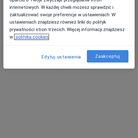
oparciu o Twoje zwyczaje przeglądania stron
Nawino 5 1, Nawino
•
Mapa
internetowych. W każdej chwili możesz sprawdzić i
Prywatny Gabinet Lekarski
zaktualizować swoje preferencje w ustawieniach. W
Specjalista nie oferuje umawiania online pod tym adresem.
ustawieniach znajdziesz również linki do polityk
prywatności stron trzecich. Więcej informacji znajdziesz
Poproś o wizytę
w
polityka cookies
Zaakceptuj
Edytuj ustawienia
Witold Włodzimierz Kramarczyk
Chirurg
ul. Pomorska 5, Białogard
•
Mapa
Kramarczyk Witold Lekarz Domowy
Specjalista nie oferuje umawiania online pod tym adresem.