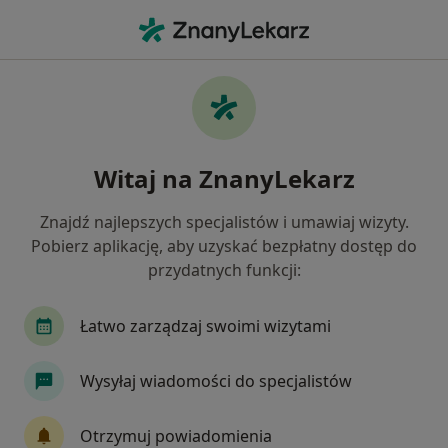
Me
Chirurg • Nawino, zachodniopomorskie
Filtry
Mapa
Polecani chirurdzy w Nawinie
Witaj na ZnanyLekarz
Jak działają wyniki wyszukiwania
Znajdź najlepszych specjalistów i umawiaj wizyty.
Pobierz aplikację, aby uzyskać bezpłatny dostęp do
przydatnych funkcji:
Łatwo zarządzaj swoimi wizytami
Wysyłaj wiadomości do specjalistów
Jarosław Marciszonek
·
Więcej
Chirurg, Ortopeda
Otrzymuj powiadomienia