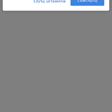
Zaakceptuj
Edytuj ustawienia
Aleja Generała Leopolda Okulickiego 12, Dębica
•
Mapa
Rock Your Smile
Specjalista nie oferuje umawiania online pod tym adresem.
Poproś o wizytę
Dostępni specjaliści
Specjaliści znajdują się poza Ropczyce,
podkarpackie, w obszarach bliskich Twojemu
wyszukiwaniu.