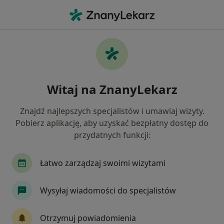
Me
Chirurg Stomatologiczny • Ropczyce, podkarpackie
Filtry
Mapa
Polecani chirurdzy stomatologiczni w
Witaj na ZnanyLekarz
Ropczycach
Jak działają wyniki wyszukiwania
Znajdź najlepszych specjalistów i umawiaj wizyty.
Pobierz aplikację, aby uzyskać bezpłatny dostęp do
przydatnych funkcji:
Łatwo zarządzaj swoimi wizytami
Wysyłaj wiadomości do specjalistów
lek. dent. Andrzej Pawelec
Otrzymuj powiadomienia
·
Więcej
Chirurg stomatologiczny