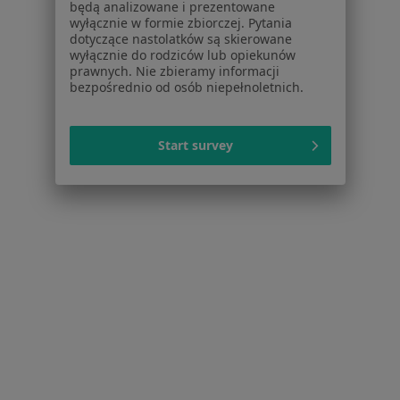
będą analizowane i prezentowane
Usługi i zabiegi
wyłącznie w formie zbiorczej. Pytania
Choroby
dotyczące nastolatków są skierowane
wyłącznie do rodziców lub opiekunów
Pomoc
prawnych. Nie zbieramy informacji
Aplikacje mobilne
bezpośrednio od osób niepełnoletnich.
Blog dla pacjentów
Dla profesjonalistów
Start survey
Cennik
Dla lekarzy
Dla placówek medycznych
Noa Notes
nowość
Baza wiedzy
Centrum Pomocy dla Specjalisty
Kontakt
ZnanyLekarz - Strona główna
ZnanyLekarz Sp. z o.o.
ul. Kolejowa 5/7