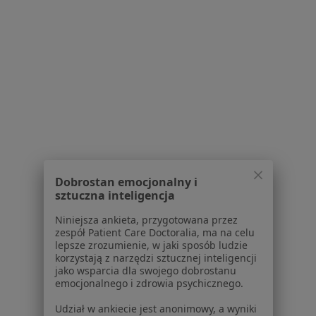
Regulamin
Polityka prywatności pacjentów
Polityka prywatności profesjonalistów
Polityka prywatności dla profesjonalistów, których
dane pozyskaliśmy samodzielnie
Polityka cookies
Jak działają wyniki wyszukiwania
Dostępność
O nas
Praca
Rekrutujemy!
Dobrostan emocjonalny i
Partnerzy
sztuczna inteligencja
Centrum prasowe
Niniejsza ankieta, przygotowana przez
Kontakt
zespół Patient Care Doctoralia, ma na celu
lepsze zrozumienie, w jaki sposób ludzie
Dla pacjentów
korzystają z narzędzi sztucznej inteligencji
jako wsparcia dla swojego dobrostanu
Lekarze
emocjonalnego i zdrowia psychicznego.
Placówki medyczne
Udział w ankiecie jest anonimowy, a wyniki
Pytania i odpowiedzi