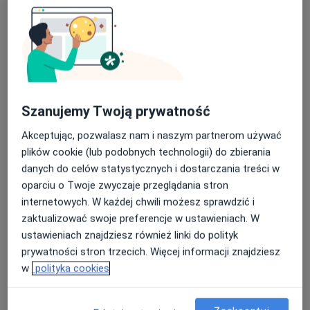
157 opinii
Parkowa 1/2, Ropczyce
•
Mapa
Brak dostępnych specjalistów z wolnymi terminami w tym centrum medycznym.
Pokaż profil
Szanujemy Twoją prywatność
Akceptując, pozwalasz nam i naszym partnerom używać
plików cookie (lub podobnych technologii) do zbierania
danych do celów statystycznych i dostarczania treści w
oparciu o Twoje zwyczaje przeglądania stron
internetowych. W każdej chwili możesz sprawdzić i
zaktualizować swoje preferencje w ustawieniach. W
ustawieniach znajdziesz również linki do polityk
lek. dent. Beata Gomółka
prywatności stron trzecich. Więcej informacji znajdziesz
Chirurg stomatologiczny, Stomatolog, Lekarz wykonujący
w
polityka cookies
·
Więcej
zabiegi medycyny estetycznej
20 opinii