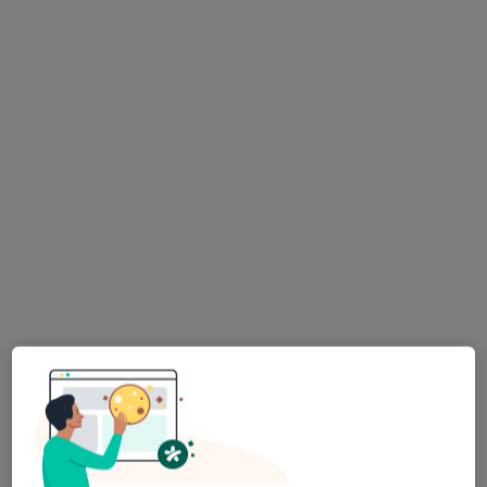
Poproś o wizytę
dr hab. n. med. Maciej Grajek
·
Więcej
Chirurg onkologiczny, Chirurg
835 opinii
Sienkiewicza 9/2, Katowice
•
Mapa
Ars Medica
Usuwanie brodawek
600 zł
Specjalista nie oferuje umawiania online pod tym adresem.