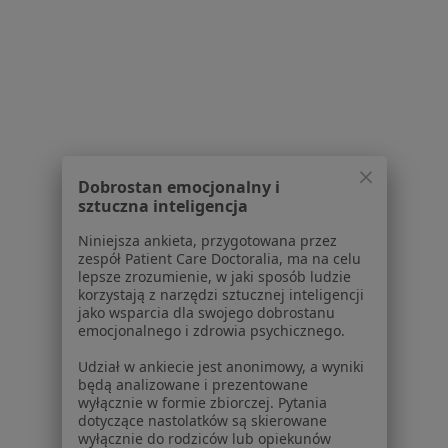
W pobliżu Chorzowa
Chirurdzy onkologiczni w Katowicach
Chirurdzy onkologiczni w Gliwicach
Chirurdzy onkologiczni w Nieborowicach
Chirurdzy onkologiczni w Będzinie
Dobrostan emocjonalny i
Chirurdzy onkologiczni w Dąbrowie Górniczej
sztuczna inteligencja
Więcej (9)
Niniejsza ankieta, przygotowana przez
zespół Patient Care Doctoralia, ma na celu
Więcej w kategorii: W pobliżu Chorzowa
lepsze zrozumienie, w jaki sposób ludzie
korzystają z narzędzi sztucznej inteligencji
Najczęstsze schorzenia
jako wsparcia dla swojego dobrostanu
emocjonalnego i zdrowia psychicznego.
Choroby chirurgiczne Chorzów
Udział w ankiecie jest anonimowy, a wyniki
Choroby piersi Chorzów
będą analizowane i prezentowane
wyłącznie w formie zbiorczej. Pytania
Rak piersi Chorzów
dotyczące nastolatków są skierowane
wyłącznie do rodziców lub opiekunów
Tłuszczaki Chorzów