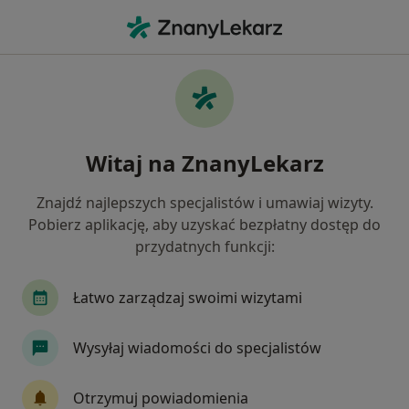
Me
Chirurg Onkologiczny • Chorzów, śląskie
Filtry
Ubezpieczenie
Mapa
Polecani chirurdzy onkologiczni w
Witaj na ZnanyLekarz
Chorzowie
Jak działają wyniki wyszukiwania
Znajdź najlepszych specjalistów i umawiaj wizyty.
Pobierz aplikację, aby uzyskać bezpłatny dostęp do
przydatnych funkcji:
Wybierz swoje ubezpieczenie
Allianz
Compensa
Enel-med
Medica 
Łatwo zarządzaj swoimi wizytami
Wysyłaj wiadomości do specjalistów
Otrzymuj powiadomienia