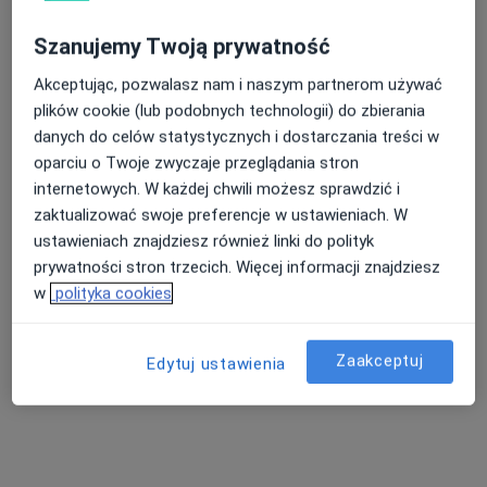
Poproś o wizytę
Szanujemy Twoją prywatność
Akceptując, pozwalasz nam i naszym partnerom używać
plików cookie (lub podobnych technologii) do zbierania
danych do celów statystycznych i dostarczania treści w
oparciu o Twoje zwyczaje przeglądania stron
internetowych. W każdej chwili możesz sprawdzić i
zaktualizować swoje preferencje w ustawieniach. W
ustawieniach znajdziesz również linki do polityk
lek. Marcin Gawłowicz
prywatności stron trzecich. Więcej informacji znajdziesz
·
Więcej
Chirurg onkologiczny, Chirurg
w
polityka cookies
4 opinie
Małobądzka 143, Będzin
•
Mapa
Zaakceptuj
Edytuj ustawienia
LEXMEDICA Centrum Medyczne
Konsultacja chirurgiczna
200 zł
Specjalista nie oferuje umawiania online pod tym adresem.