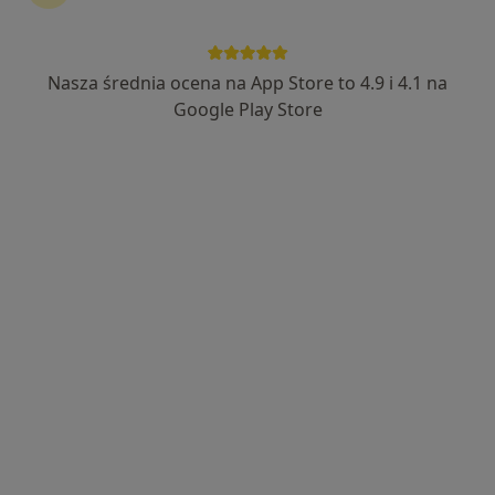
Nasza średnia ocena na App Store to 4.9 i 4.1 na
dr n. med. Tomasz Gruszka
Google Play Store
·
Więcej
Chirurg onkologiczny, Chirurg
279 opinii
Paderewskiego 34, Chorzów
•
Mapa
NZOZ Novia Med
Konsultacja chirurgiczna
Brak ceny
Specjalista nie oferuje umawiania online pod tym adresem.
Poproś o wizytę
Dostępni specjaliści
Specjaliści znajdują się poza Chorzów, śląskie, w