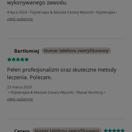
wykonywanego zawodu.
4 lipca 2024
•
Fizjoterapia & Masaże Cezary Wysocki
•
fizjoterapia
•
w opinii użytkownika Arek
zgłoś nadużycie
Bartłomiej
Numer telefonu zweryfikowany
B
Pełen profesjonalizm oraz skuteczne metody
leczenia. Polecam.
23 marca 2023
•
Fizjoterapia & Masaże Cezary Wysocki
•
Masaż leczniczy
•
w opinii użytkownika Bartłomiej
zgłoś nadużycie
Cezary
Numer telefonu zweryfikowany
C