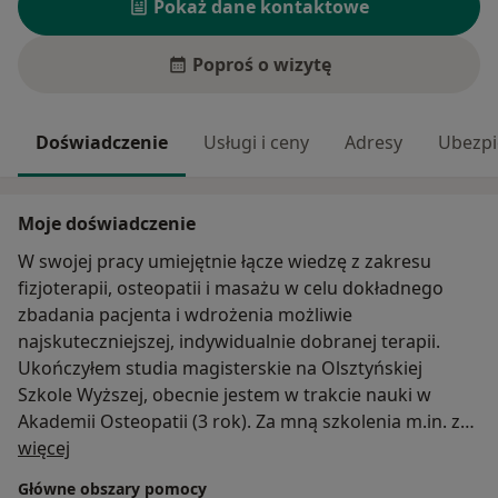
Pokaż dane kontaktowe
Poproś o wizytę
Doświadczenie
Usługi i ceny
Adresy
Ubezpi
Moje doświadczenie
W swojej pracy umiejętnie łącze wiedzę z zakresu
fizjoterapii, osteopatii i masażu w celu dokładnego
zbadania pacjenta i wdrożenia możliwie
najskuteczniejszej, indywidualnie dobranej terapii.
Ukończyłem studia magisterskie na Olsztyńskiej
Szkole Wyższej, obecnie jestem w trakcie nauki w
Akademii Osteopatii (3 rok). Za mną szkolenia m.in. z
O mnie
suchego igłowania oraz osteopatii i chiropraktyki (w
więcej
pigułce). Stale się rozwijam, a wraz z każdym
Główne obszary pomocy