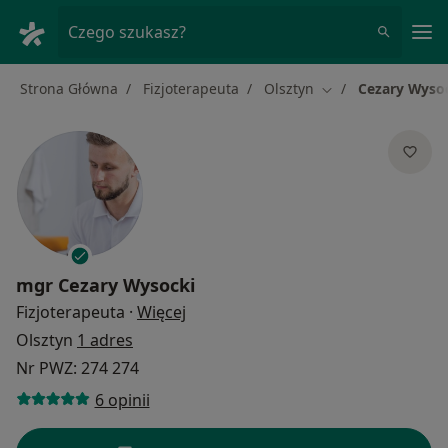
Me
Czego szukasz?
Strona Główna
Fizjoterapeuta
Olsztyn
Cezary Wyso
Zmień miasto
mgr
Cezary Wysocki
O specjalizacjach
Fizjoterapeuta
·
Więcej
Olsztyn
1 adres
Nr PWZ: 274 274
6 opinii