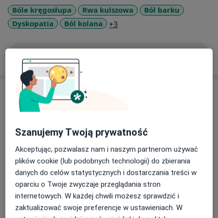
pacjentem wzbogacam swoje doświadczenie. Pracuję
Bóle kręgosłupa
Rwa kulszowa
Ból barku
technikami osteopatycznymi, terapią manualną,
a11y_sr_more_diseases
Dyskopatia
Ból kolana
+3
masażem leczniczym. Ponadto prowadzę rehabilitację
ruchową i ćwiczenia profilaktyczne. Po więcej
informacji zachęcam do kontaktu i umówienia wizyty!
Pokaż więcej
o doświadczeniu
Usługi i ceny
Konsultacja fizjoterapeutyczna
150 zł
Szczegóły
Szanujemy Twoją prywatność
Fizjoterapia
Akceptując, pozwalasz nam i naszym partnerom używać
150 zł
Szczegóły
plików cookie (lub podobnych technologii) do zbierania
danych do celów statystycznych i dostarczania treści w
oparciu o Twoje zwyczaje przeglądania stron
Masaż leczniczy
internetowych. W każdej chwili możesz sprawdzić i
150 zł
Szczegóły
zaktualizować swoje preferencje w ustawieniach. W