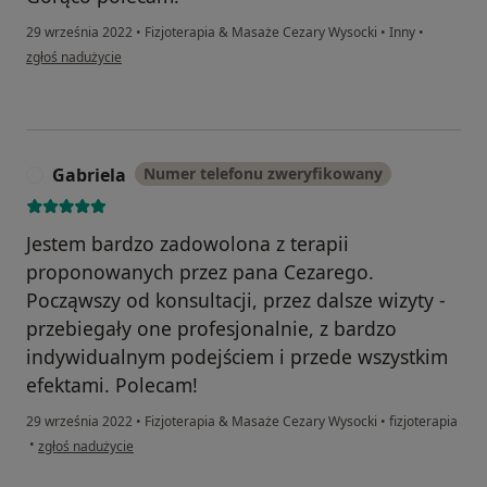
29 września 2022
•
Fizjoterapia & Masaże Cezary Wysocki
•
Inny
•
w opinii użytkownika Klaudia
zgłoś nadużycie
Gabriela
Numer telefonu zweryfikowany
G
Jestem bardzo zadowolona z terapii
proponowanych przez pana Cezarego.
Począwszy od konsultacji, przez dalsze wizyty -
przebiegały one profesjonalnie, z bardzo
indywidualnym podejściem i przede wszystkim
efektami. Polecam!
29 września 2022
•
Fizjoterapia & Masaże Cezary Wysocki
•
fizjoterapia
w opinii użytkownika Gabriela
•
zgłoś nadużycie