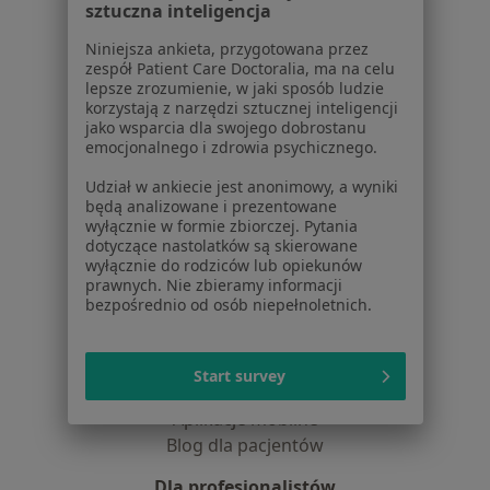
sztuczna inteligencja
Jak działają wyniki wyszukiwania
Dostępność
Niniejsza ankieta, przygotowana przez
zespół Patient Care Doctoralia, ma na celu
O nas
lepsze zrozumienie, w jaki sposób ludzie
Praca
Rekrutujemy!
korzystają z narzędzi sztucznej inteligencji
Partnerzy
jako wsparcia dla swojego dobrostanu
emocjonalnego i zdrowia psychicznego.
Centrum prasowe
Kontakt
Udział w ankiecie jest anonimowy, a wyniki
będą analizowane i prezentowane
Dla pacjentów
wyłącznie w formie zbiorczej. Pytania
dotyczące nastolatków są skierowane
Lekarze
wyłącznie do rodziców lub opiekunów
prawnych. Nie zbieramy informacji
Placówki medyczne
bezpośrednio od osób niepełnoletnich.
Pytania i odpowiedzi
Usługi i zabiegi
Choroby
Start survey
Pomoc
Aplikacje mobilne
Blog dla pacjentów
Dla profesjonalistów