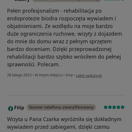
Pełen profesjonalizm - rehabilitacja po
endoprotezie biodra rozpoczęta wywiadem i
objaśnieniami. Ze wzdlędu na moje bardzo
duże ograniczenia ruchowe, wizyty z dojazdem
do mnie do domu wraz z pełnym sprzętem
bardzo doceniam. Dzięki przeprowadzonej
rehabilitacji bardzo szybko wróciłem do pełnej
sprawności. Polecam.
w opinii użytkownika Cezary
28 lutego 2023
•
W innym miejscu
•
Inny
•
zgłoś nadużycie
Filip
Numer telefonu zweryfikowany
F
Wizyta u Pana Czarka wyróżniła się dokładnym
wywiadem przed zabiegami, dzięki czemu