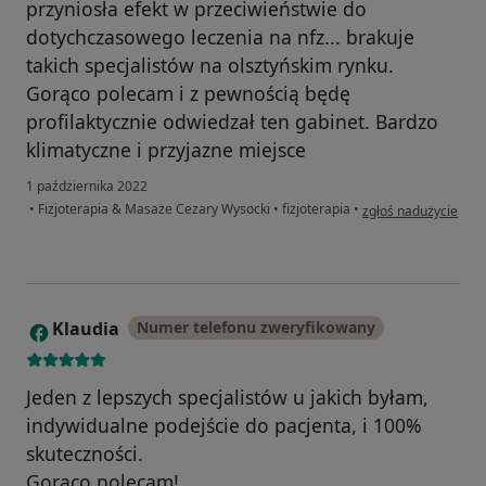
przyniosła efekt w przeciwieństwie do
dotychczasowego leczenia na nfz... brakuje
takich specjalistów na olsztyńskim rynku.
Gorąco polecam i z pewnością będę
profilaktycznie odwiedzał ten gabinet. Bardzo
klimatyczne i przyjazne miejsce
1 października 2022
w opinii użytkownika 
•
Fizjoterapia & Masaże Cezary Wysocki
•
fizjoterapia
•
zgłoś nadużycie
Klaudia
Numer telefonu zweryfikowany
K
Jeden z lepszych specjalistów u jakich byłam,
indywidualne podejście do pacjenta, i 100%
skuteczności.
Gorąco polecam!