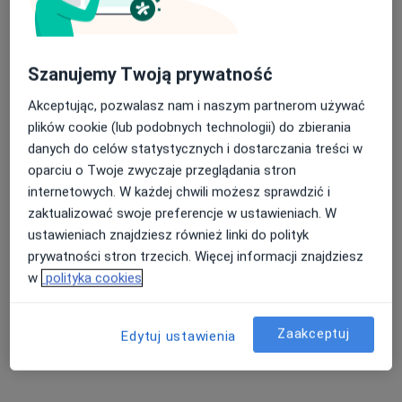
skuteczny a jednocześnie bezpieczny w różnych
Otorynolaryngologia
schorzeniach wymagających działań zabiegowych.
Złożoność problemów zdrowotnych współczesnego
Główne obszary pomocy
świata ,również problemów laryngologicznych
Szanujemy Twoją prywatność
Chrapanie
Polipy nosa
Zaburzenia słuchu
,wymusza komplementarność działań diagnostyczno-
a11y_sr_more_dise
Choroby ucha
Bezdech senny
+14
Akceptując, pozwalasz nam i naszym partnerom używać
leczniczych
plików cookie (lub podobnych technologii) do zbierania
danych do celów statystycznych i dostarczania treści w
Pokaż więcej
o doświadczeniu
oparciu o Twoje zwyczaje przeglądania stron
internetowych. W każdej chwili możesz sprawdzić i
zaktualizować swoje preferencje w ustawieniach. W
Usługi i ceny
ustawieniach znajdziesz również linki do polityk
prywatności stron trzecich. Więcej informacji znajdziesz
Konsultacja laryngologiczna
w
polityka cookies
Szczegóły
Badania diagnostyczne
Zaakceptuj
Edytuj ustawienia
Szczegóły