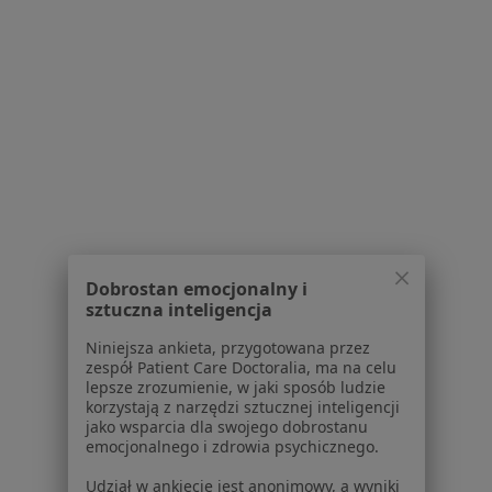
Polityka prywatności profesjonalistów
Polityka prywatności dla profesjonalistów, których
dane pozyskaliśmy samodzielnie
Polityka cookies
Jak działają wyniki wyszukiwania
Dostępność
O nas
Praca
Rekrutujemy!
Partnerzy
Centrum prasowe
Kontakt
Dobrostan emocjonalny i
sztuczna inteligencja
Dla pacjentów
Niniejsza ankieta, przygotowana przez
Lekarze
zespół Patient Care Doctoralia, ma na celu
Placówki medyczne
lepsze zrozumienie, w jaki sposób ludzie
Pytania i odpowiedzi
korzystają z narzędzi sztucznej inteligencji
jako wsparcia dla swojego dobrostanu
Usługi i zabiegi
emocjonalnego i zdrowia psychicznego.
Choroby
Pomoc
Udział w ankiecie jest anonimowy, a wyniki