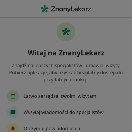
Me
Czego szukasz?
Strona Główna
Laryngolog
Namysłów
Cezary Mędy
Zmień miasto
Witaj na ZnanyLekarz
Znajdź najlepszych specjalistów i umawiaj wizyty.
Pobierz aplikację, aby uzyskać bezpłatny dostęp do
przydatnych funkcji:
lek.
Cezary Mędykowski
O specjalizacjach
Laryngolog
·
Więcej
Łatwo zarządzaj swoimi wizytami
Namysłów
2 adresy
Nr PWZ: 4069474
Wysyłaj wiadomości do specjalistów
2 opinie
Otrzymuj powiadomienia