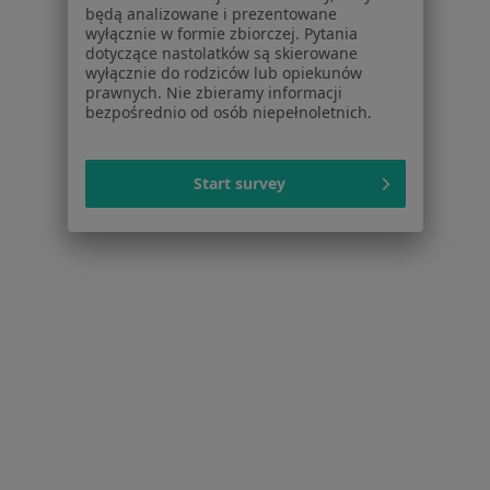
będą analizowane i prezentowane
Aplikacje mobilne
wyłącznie w formie zbiorczej. Pytania
Blog dla pacjentów
dotyczące nastolatków są skierowane
wyłącznie do rodziców lub opiekunów
Dla profesjonalistów
prawnych. Nie zbieramy informacji
bezpośrednio od osób niepełnoletnich.
Cennik
Dla lekarzy
Dla placówek medycznych
Start survey
Noa Notes
nowość
Baza wiedzy
Centrum Pomocy dla Specjalisty
Kontakt
ZnanyLekarz - Strona główna
ZnanyLekarz Sp. z o.o.
ul. Kolejowa 5/7
01-217 Warszawa, Polska
NIP: ⁠7010224868
KRS: ⁠0000347997