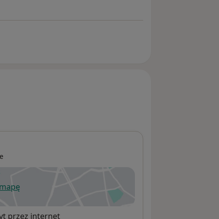
ie
 mapę
wiera się w nowej karcie
t przez internet