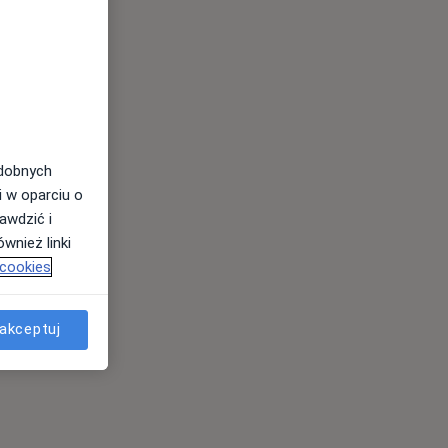
odobnych
i w oparciu o
awdzić i
wnież linki
 cookies
akceptuj