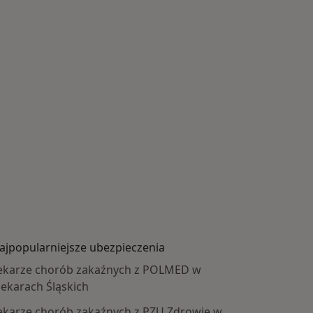
ajpopularniejsze ubezpieczenia
ekarze chorób zakaźnych z POLMED w
iekarach Śląskich
ekarze chorób zakaźnych z PZU Zdrowie w