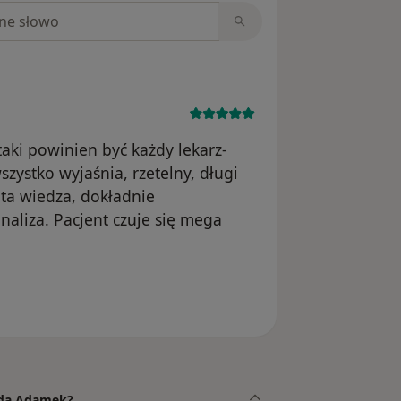
niach
taki powinien być każdy lekarz-
zystko wyjaśnia, rzetelny, długi
ta wiedza, dokładnie
aliza. Pacjent czuje się mega
.
gida Adamek?