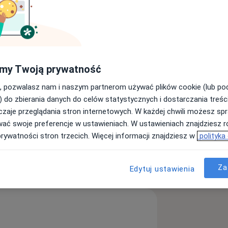
ąskiej Akademii Medycznej w
zy i drugi stopień specjalizacji w
pień naukowy doktora. Po 10 latach
my Twoją prywatność
00) kontynuuje działalność naukowo-
, pozwalasz nam i naszym partnerom używać plików cookie (lub p
ląskiego Uniwersytetu Medycznego. W
) do zbierania danych do celów statystycznych i dostarczania treśc
ora habilitowanego. Równocześnie
zaje przeglądania stron internetowych. W każdej chwili możesz spr
 wątroby oraz udziela konsultacji z
wać swoje preferencje w ustawieniach. W ustawieniach znajdziesz ró
nfekcyjnych.
prywatności stron trzecich. Więcej informacji znajdziesz w
polityka
ęcej
doświadczeniu
Za
Edytuj ustawienia