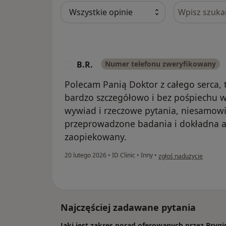
Szukaj w opi
B.R.
Numer telefonu zweryfikowany
B
Polecam Panią Doktor z całego serca, 
bardzo szczegółowo i bez pośpiechu ws
wywiad i rzeczowe pytania, niesamowi
przeprowadzone badania i dokładna an
zaopiekowany.
w opinii użytkownika B.R
20 lutego 2026
•
ID Clinic
•
Inny
•
zgłoś nadużycie
Najczęściej zadawane pytania
Jaki jest zakres porad oferowanych przez Bry