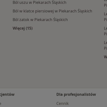
Ból uszu w Piekarach Śląskich
P
Ból w klatce piersiowej w Piekarach Śląskich
L
Ból zatok w Piekarach Śląskich
P
Więcej (15)
L
 Śląskich
Więcej w kategorii: Najczęście leczone chor
P
L
P
W
cjentów
Dla profesjonalistów
e
Cennik