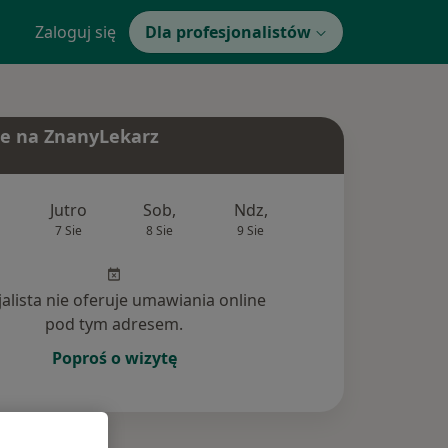
Zaloguj się
Dla profesjonalistów
e na ZnanyLekarz
Jutro
Sob,
Ndz,
Pon,
Wt,
7 Sie
8 Sie
9 Sie
10 Sie
11 Si
jalista nie oferuje umawiania online
pod tym adresem.
Poproś o wizytę