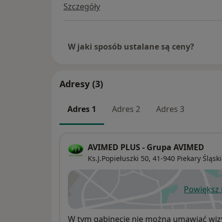
Szczegóły
W jaki sposób ustalane są ceny?
Adresy (3)
Adres 1
Adres 2
Adres 3
AVIMED PLUS - Grupa AVIMED
Ks.J.Popiełuszki 50,
41-940
Piekary Śląsk
Powiększ
ot
Dostępność
W tym gabinecie nie można umawiać wizy