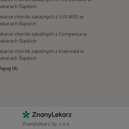
iekarach Śląskich
ekarze chorób zakaźnych z LUX MED w
iekarach Śląskich
ekarze chorób zakaźnych z Compensa w
oby
iekarach Śląskich
ekarze chorób zakaźnych z Enel-med w
iekarach Śląskich
ięcej (9)
Więcej w kategorii: Najpopularniejsze ubezpieczenia
Kontakt
ZnanyLekarz - Strona główna
ZnanyLekarz Sp. z o.o.