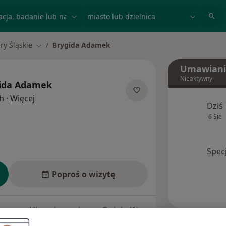
acja, badanie lub nazwisko
miasto lub dzielnica
ry Śląskie
Brygida Adamek
Zmień miasto
Umawiani
Nieaktywny
ida Adamek
O specjalizacjach
h
·
Więcej
Dziś
6 Sie
Spec
Poproś o wizytę
esy
Ubezpieczenia
Opinie (1)