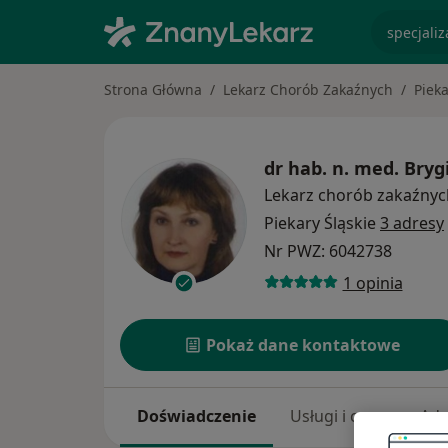
specjaliz
Strona Główna
Lekarz Chorób Zakaźnych
Pieka
dr hab. n. med.
Bryg
Lekarz chorób zakaźnyc
Piekary Śląskie
3 adresy
Nr PWZ: 6042738
1 opinia
Pokaż dane kontaktowe
Doświadczenie
Usługi i ceny
Adr