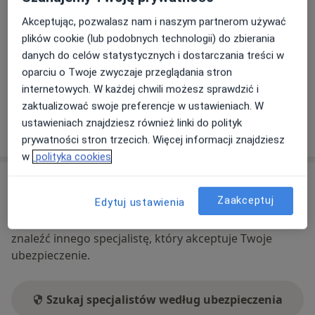
internet
Akceptując, pozwalasz nam i naszym partnerom używać
Co mam zrobić w tej sytuacji?
plików cookie (lub podobnych technologii) do zbierania
danych do celów statystycznych i dostarczania treści w
Telefon
oparciu o Twoje zwyczaje przeglądania stron
86 222...
Pokaż numer telefonu
internetowych. W każdej chwili możesz sprawdzić i
zaktualizować swoje preferencje w ustawieniach. W
ustawieniach znajdziesz również linki do polityk
Pokaż więcej
o adresie
prywatności stron trzecich. Więcej informacji znajdziesz
w
polityka cookies
Ubezpieczenia - brak akceptowanych
Zaakceptuj
Edytuj ustawienia
Ten specjalista przyjmuje wyłącznie pacjentów
prywatnych. Możesz opłacić wizytę samodzielnie lub
znaleźć innego specjalistę, który akceptuje Twoje
ubezpieczenie.
Szukaj specjalistów według ubezpieczenia