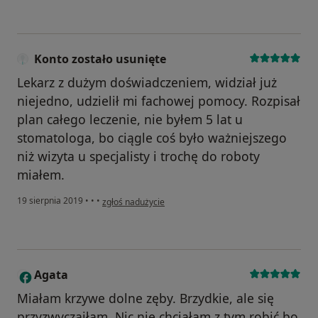
Konto zostało usunięte
Lekarz z dużym doświadczeniem, widział już
niejedno, udzielił mi fachowej pomocy. Rozpisał
plan całego leczenie, nie byłem 5 lat u
stomatologa, bo ciągle coś było ważniejszego
niż wizyta u specjalisty i trochę do roboty
miałem.
w opinii użytkownika Konto zostało usunięte
19 sierpnia 2019
•
•
•
zgłoś nadużycie
Agata
A
Miałam krzywe dolne zęby. Brzydkie, ale się
przyzwyczaiłam. Nic nie chciałam z tym robić bo