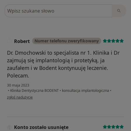
Szukaj w opiniach
Robert
Numer telefonu zweryfikowany
R
Dr. Dmochowski to specjalista nr 1. Klinika i Dr
zajmują się implantologią i protetyką, ja
zaufałem i w Bodent kontynuuję leczenie.
Polecam.
30 maja 2023
•
Klinika Dentystyczna BODENT
•
konsultacja implantologiczna
•
w opinii użytkownika Robert
zgłoś nadużycie
Konto zostało usunięte