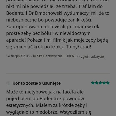
nikt mi nie powiedział, że trzeba. Trafiłam do
Bodentu i Dr Dmochowski wytłumaczył mi, że to
niebezpieczne bo powoduje zanik kości.
Zaproponowano mi Invisalign i mam w rok
proste zęby bez bólu i w niewidocznym
aparacie! Pokazali mi filmik jak moje zęby będą
się zmieniać krok po kroku! To był czad!
w opinii użytkownika Ag
14 sierpnia 2019
•
Klinika Dentystyczna BODENT
•
•
zgłoś nadużycie
Konto zostało usunięte
Może to nietypowe jak na faceta ale
pojechałem do Bodentu z powodów
estetycznych. Miałem za krótkie zęby i
wyglądało to niedobrze. Wstydziłem się