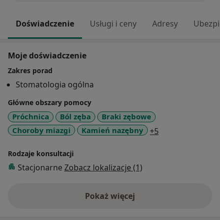
Doświadczenie
Usługi i ceny
Adresy
Ubezpi
Moje doświadczenie
Zakres porad
Stomatologia ogólna
Główne obszary pomocy
Próchnica
Ból zęba
Braki zębowe
a11y_sr_more_d
Choroby miazgi
Kamień nazębny
+5
Rodzaje konsultacji
Stacjonarne
Zobacz lokalizacje (1)
Pokaż więcej
o doświadczeniu