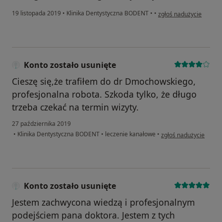
w opinii użytkownika 
19 listopada 2019
•
Klinika Dentystyczna BODENT
•
•
zgłoś nadużycie
Konto zostało usunięte
Cieszę się,że trafiłem do dr Dmochowskiego,
profesjonalna robota. Szkoda tylko, że długo
trzeba czekać na termin wizyty.
27 października 2019
w opinii użytkownika K
•
Klinika Dentystyczna BODENT
•
leczenie kanałowe
•
zgłoś nadużycie
Konto zostało usunięte
Jestem zachwycona wiedzą i profesjonalnym
podejściem pana doktora. Jestem z tych