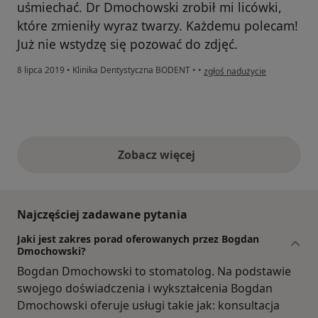
uśmiechać. Dr Dmochowski zrobił mi licówki,
które zmieniły wyraz twarzy. Każdemu polecam!
Już nie wstydzę się pozować do zdjęć.
w opinii użytkownika Konto z
8 lipca 2019
•
Klinika Dentystyczna BODENT
•
•
zgłoś nadużycie
Zobacz więcej
opinie powyżej
Najczęściej zadawane pytania
Jaki jest zakres porad oferowanych przez Bogdan
Dmochowski?
Bogdan Dmochowski to stomatolog. Na podstawie
swojego doświadczenia i wykształcenia Bogdan
Dmochowski oferuje usługi takie jak: konsultacja