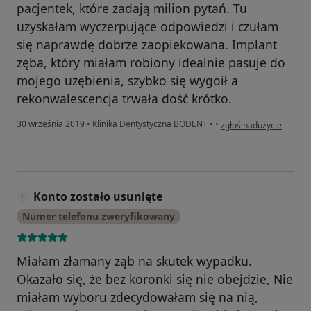
pacjentek, które zadają milion pytań. Tu
uzyskałam wyczerpujące odpowiedzi i czułam
się naprawdę dobrze zaopiekowana. Implant
zęba, który miałam robiony idealnie pasuje do
mojego uzębienia, szybko się wygoił a
rekonwalescencja trwała dość krótko.
w opinii użytkownika Ko
30 września 2019
•
Klinika Dentystyczna BODENT
•
•
zgłoś nadużycie
Konto zostało usunięte
Numer telefonu zweryfikowany
Miałam złamany ząb na skutek wypadku.
Okazało się, że bez koronki się nie obejdzie, Nie
miałam wyboru zdecydowałam się na nią,