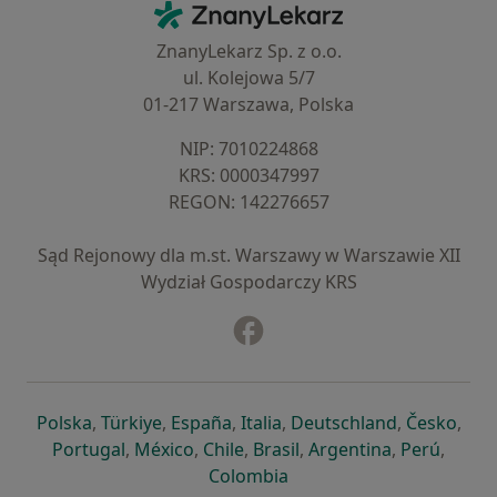
ZnanyLekarz - Strona główna
ZnanyLekarz Sp. z o.o.
ul. Kolejowa 5/7
01-217 Warszawa, Polska
NIP: ⁠7010224868
KRS: ⁠0000347997
REGON: ⁠142276657
Sąd Rejonowy dla m.st. Warszawy w Warszawie XII
Wydział Gospodarczy KRS
Facebook
otwiera się w nowej karcie
otwiera się w nowej karcie
otwiera się w nowej karcie
otwiera się w nowej karcie
otwiera się w nowej karci
otwiera się
otwi
Polska
,
Türkiye
,
España
,
Italia
,
Deutschland
,
Česko
,
otwiera się w nowej karcie
otwiera się w nowej karcie
otwiera się w nowej karcie
otwiera się w nowej kar
otwiera się 
otwier
Portugal
,
México
,
Chile
,
Brasil
,
Argentina
,
Perú
,
otwiera się w nowej karc
Colombia