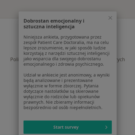
Dobrostan emocjonalny i
Serwis
sztuczna inteligencja
Niniejsza ankieta, przygotowana przez
Regulamin
zespół Patient Care Doctoralia, ma na celu
Polityka prywatności pacjentów
lepsze zrozumienie, w jaki sposób ludzie
Polityka prywatności profesjonalistów
korzystają z narzędzi sztucznej inteligencji
jako wsparcia dla swojego dobrostanu
Polityka prywatności dla profesjonalistów, których
emocjonalnego i zdrowia psychicznego.
dane pozyskaliśmy samodzielnie
Polityka cookies
Udział w ankiecie jest anonimowy, a wyniki
będą analizowane i prezentowane
Jak działają wyniki wyszukiwania
wyłącznie w formie zbiorczej. Pytania
Dostępność
dotyczące nastolatków są skierowane
O nas
wyłącznie do rodziców lub opiekunów
prawnych. Nie zbieramy informacji
Praca
Rekrutujemy!
bezpośrednio od osób niepełnoletnich.
Partnerzy
Centrum prasowe
Kontakt
Start survey