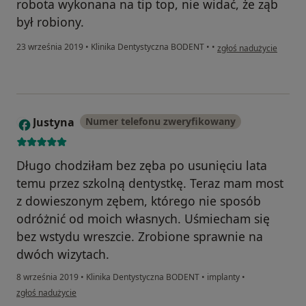
robota wykonana na tip top, nie widać, że ząb
był robiony.
w opinii użytkownika Ko
23 września 2019
•
Klinika Dentystyczna BODENT
•
•
zgłoś nadużycie
Justyna
Numer telefonu zweryfikowany
J
Długo chodziłam bez zęba po usunięciu lata
temu przez szkolną dentystkę. Teraz mam most
z dowieszonym zębem, którego nie sposób
odróżnić od moich własnych. Uśmiecham się
bez wstydu wreszcie. Zrobione sprawnie na
dwóch wizytach.
8 września 2019
•
Klinika Dentystyczna BODENT
•
implanty
•
w opinii użytkownika Justyna
zgłoś nadużycie