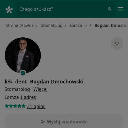
Me
Czego szukasz?
Strona Główna
Stomatolog
Łomża
Bogdan Dmocho
Zmień miasto
lek. dent.
Bogdan Dmochowski
O specjalizacjach
Stomatolog
·
Więcej
Łomża
1 adres
21 opinii
Wyślij wiadomość