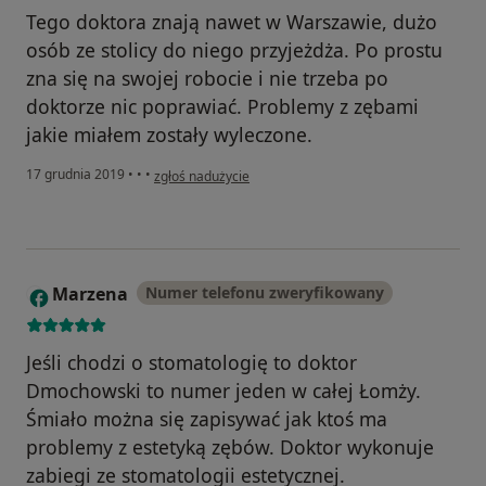
Tego doktora znają nawet w Warszawie, dużo
osób ze stolicy do niego przyjeżdża. Po prostu
zna się na swojej robocie i nie trzeba po
doktorze nic poprawiać. Problemy z zębami
jakie miałem zostały wyleczone.
w opinii użytkownika Konto zostało usunięte
17 grudnia 2019
•
•
•
zgłoś nadużycie
Marzena
Numer telefonu zweryfikowany
M
Jeśli chodzi o stomatologię to doktor
Dmochowski to numer jeden w całej Łomży.
Śmiało można się zapisywać jak ktoś ma
problemy z estetyką zębów. Doktor wykonuje
zabiegi ze stomatologii estetycznej.