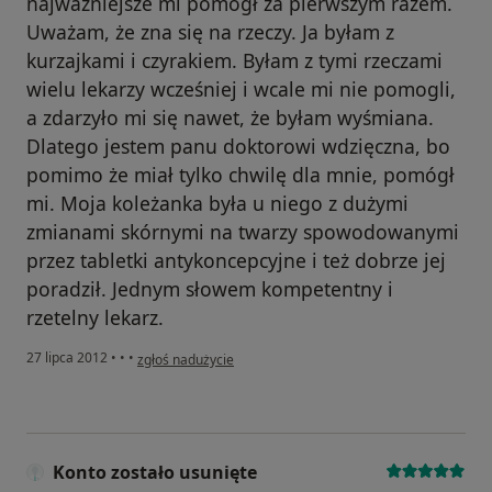
najważniejsze mi pomógł za pierwszym razem.
Uważam, że zna się na rzeczy. Ja byłam z
kurzajkami i czyrakiem. Byłam z tymi rzeczami
wielu lekarzy wcześniej i wcale mi nie pomogli,
a zdarzyło mi się nawet, że byłam wyśmiana.
Dlatego jestem panu doktorowi wdzięczna, bo
pomimo że miał tylko chwilę dla mnie, pomógł
mi. Moja koleżanka była u niego z dużymi
zmianami skórnymi na twarzy spowodowanymi
przez tabletki antykoncepcyjne i też dobrze jej
poradził. Jednym słowem kompetentny i
rzetelny lekarz.
w opinii użytkownika Konto zostało usunięte
27 lipca 2012
•
•
•
zgłoś nadużycie
Konto zostało usunięte