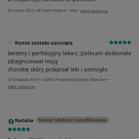
w opinii użytkownika Natalia
30 marca 2022
•
W innym miejscu
•
Inny
•
zgłoś nadużycie
Konto zostało usunięte
świetny i perfekcyjny lekarz ;polecam doskonale
zdiagnozował moją
chorobę skóry przepisał leki i pomogło
12 listopada 2019
•
LEKARZ Prywatne Gabinety Lekarskie
•
•
w opinii użytkownika Konto zostało usunięte
zgłoś nadużycie
Natalia
Numer telefonu zweryfikowany
N