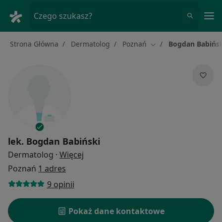
Me
Czego szukasz?
Strona Główna
Dermatolog
Poznań
Bogdan Babińs
Zmień miasto
lek.
Bogdan Babiński
O specjalizacjach
Dermatolog
·
Więcej
Poznań
1 adres
9 opinii
Pokaż dane kontaktowe