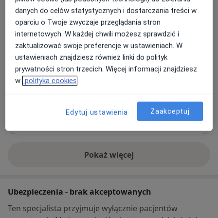
danych do celów statystycznych i dostarczania treści w
Apimed Wielospecjalistyczne Gabinety
oparciu o Twoje zwyczaje przeglądania stron
Lekarskie
internetowych. W każdej chwili możesz sprawdzić i
os. Dębina 103,
Wilda
, 61-450
Poznań
zaktualizować swoje preferencje w ustawieniach. W
ustawieniach znajdziesz również linki do polityk
Powiększ mapę
prywatności stron trzecich. Więcej informacji znajdziesz
otwiera się w nowej karcie
w
polityka cookies
Dostępność
W tym gabinecie nie można umawiać wizyt przez
internet
Zaakceptuj
Edytuj ustawienia
Co mam zrobić w tej sytuacji?
Pokaż więcej
o adresie
Ubezpieczenia - brak akceptowanych
Ten specjalista przyjmuje wyłącznie pacjentów