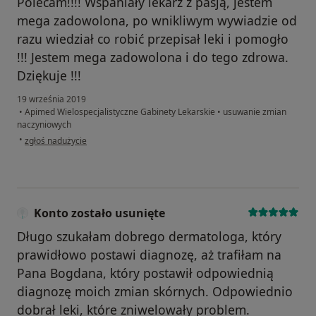
Polecam!!!! Wspaniały lekarz z pasją, jestem
mega zadowolona, po wnikliwym wywiadzie od
razu wiedział co robić przepisał leki i pomogło
!!! Jestem mega zadowolona i do tego zdrowa.
Dziękuje !!!
19 września 2019
•
Apimed Wielospecjalistyczne Gabinety Lekarskie
•
usuwanie zmian
naczyniowych
w opinii użytkownika Natalia
•
zgłoś nadużycie
Konto zostało usunięte
Długo szukałam dobrego dermatologa, który
prawidłowo postawi diagnozę, aż trafiłam na
Pana Bogdana, który postawił odpowiednią
diagnozę moich zmian skórnych. Odpowiednio
dobrał leki, które zniwelowały problem.