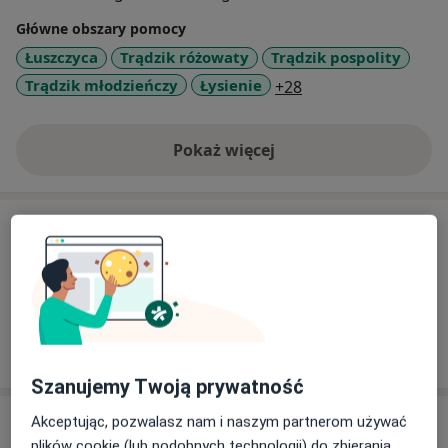
Główne obszary pomocy
Łuszczyca
Trądzik różowaty
Trądzik pospolity
a11y_sr_more_dise
Trądzik młodzieńczy
Łysienie
+28
Pokaż więcej
o doświadczeniu
Usługi i ceny
Brak informacji o usługach i cenach
Ten lekarz nie dodał jeszcze informacji o usługach i
cenach.
Szanujemy Twoją prywatność
Adres
Akceptując, pozwalasz nam i naszym partnerom używać
plików cookie (lub podobnych technologii) do zbierania