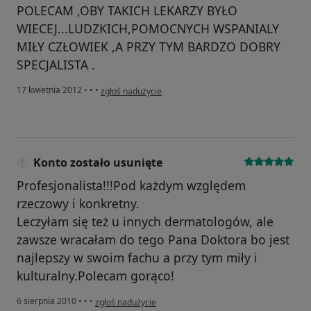
POLECAM ,OBY TAKICH LEKARZY BYŁO
WIECEJ...LUDZKICH,POMOCNYCH WSPANIALY
MIŁY CZŁOWIEK ,A PRZY TYM BARDZO DOBRY
SPECJALISTA .
w opinii użytkownika Konto zostało usunięte
17 kwietnia 2012
•
•
•
zgłoś nadużycie
Konto zostało usunięte
Profesjonalista!!!Pod każdym względem
rzeczowy i konkretny.
Leczyłam się też u innych dermatologów, ale
zawsze wracałam do tego Pana Doktora bo jest
najlepszy w swoim fachu a przy tym miły i
kulturalny.Polecam gorąco!
w opinii użytkownika Konto zostało usunięte
6 sierpnia 2010
•
•
•
zgłoś nadużycie