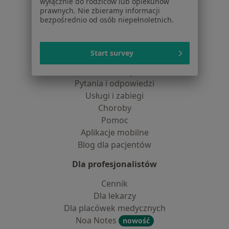
wyłącznie do rodziców lub opiekunów
Centrum prasowe
prawnych. Nie zbieramy informacji
Kontakt
bezpośrednio od osób niepełnoletnich.
Dla pacjentów
Start survey
Lekarze
Placówki medyczne
Pytania i odpowiedzi
Usługi i zabiegi
Choroby
Pomoc
Aplikacje mobilne
Blog dla pacjentów
Dla profesjonalistów
Cennik
Dla lekarzy
Dla placówek medycznych
Noa Notes
nowość