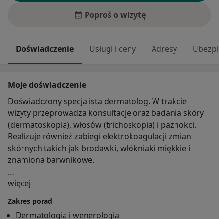
Poproś o wizytę
Doświadczenie
Usługi i ceny
Adresy
Ubezpi
Moje doświadczenie
Doświadczony specjalista dermatolog. W trakcie
wizyty przeprowadza konsultacje oraz badania skóry
(dermatoskopia), włosów (trichoskopia) i paznokci.
Realizuje również zabiegi elektrokoagulacji zmian
skórnych takich jak brodawki, włókniaki miękkie i
znamiona barwnikowe.
O mnie
Przyjmuje zarówno dorosłych jak i dzieci.
więcej
Zakres porad
Dermatologia i wenerologia