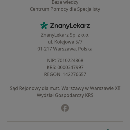
Baza wiedzy
Centrum Pomocy dla Specjalisty
Kontakt
ZnanyLekarz - Strona główna
ZnanyLekarz Sp. z o.o.
ul. Kolejowa 5/7
01-217 Warszawa, Polska
NIP: ⁠7010224868
KRS: ⁠0000347997
REGON: ⁠142276657
Sąd Rejonowy dla m.st. Warszawy w Warszawie XII
Wydział Gospodarczy KRS
Facebook
otwiera się w nowej karcie