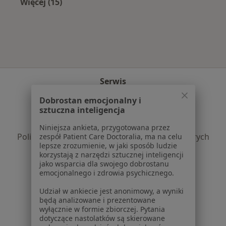
Więcej (15)
Więcej w kategorii: Najczęście leczone chorob
Serwis
Regulamin
Dobrostan emocjonalny i
sztuczna inteligencja
Polityka prywatności pacjentów
Polityka prywatności profesjonalistów
Niniejsza ankieta, przygotowana przez
Polityka prywatności dla profesjonalistów, których
zespół Patient Care Doctoralia, ma na celu
lepsze zrozumienie, w jaki sposób ludzie
dane pozyskaliśmy samodzielnie
korzystają z narzędzi sztucznej inteligencji
Polityka cookies
jako wsparcia dla swojego dobrostanu
Jak działają wyniki wyszukiwania
emocjonalnego i zdrowia psychicznego.
Dostępność
Udział w ankiecie jest anonimowy, a wyniki
O nas
będą analizowane i prezentowane
Praca
wyłącznie w formie zbiorczej. Pytania
Rekrutujemy!
dotyczące nastolatków są skierowane
Partnerzy