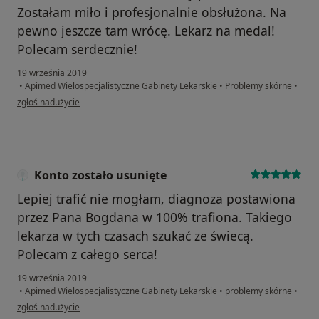
Zostałam miło i profesjonalnie obsłużona. Na
pewno jeszcze tam wrócę. Lekarz na medal!
Polecam serdecznie!
19 września 2019
•
Apimed Wielospecjalistyczne Gabinety Lekarskie
•
Problemy skórne
•
w opinii użytkownika Konto zostało usunięte
zgłoś nadużycie
Konto zostało usunięte
Lepiej trafić nie mogłam, diagnoza postawiona
przez Pana Bogdana w 100% trafiona. Takiego
lekarza w tych czasach szukać ze świecą.
Polecam z całego serca!
19 września 2019
•
Apimed Wielospecjalistyczne Gabinety Lekarskie
•
problemy skórne
•
w opinii użytkownika Konto zostało usunięte
zgłoś nadużycie