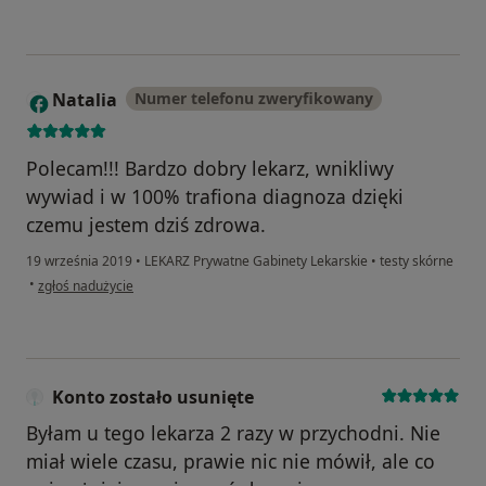
Natalia
Numer telefonu zweryfikowany
N
Polecam!!! Bardzo dobry lekarz, wnikliwy
wywiad i w 100% trafiona diagnoza dzięki
czemu jestem dziś zdrowa.
19 września 2019
•
LEKARZ Prywatne Gabinety Lekarskie
•
testy skórne
w opinii użytkownika Natalia
•
zgłoś nadużycie
Konto zostało usunięte
Byłam u tego lekarza 2 razy w przychodni. Nie
miał wiele czasu, prawie nic nie mówił, ale co