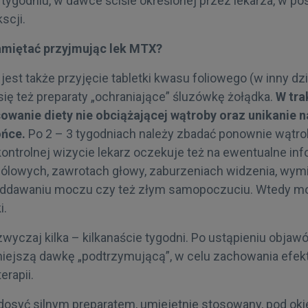
tygodniu, w dawce ściśle określonej przez lekarza, w pos
scji.
amiętać przyjmując lek MTX?
est także przyjęcie tabletki kwasu foliowego (w inny dzi
ię też preparaty „ochraniające” śluzówkę żołądka.
W tra
owanie diety nie obciążającej wątroby oraz unikanie 
ońce.
Po 2 – 3 tygodniach należy zbadać ponownie wątrob
kontrolnej wizycie lekarz oczekuje też na ewentualne in
bólowych, zawrotach głowy, zaburzeniach widzenia, wymi
ddawaniu moczu czy też złym samopoczuciu. Wtedy mo
i.
wyczaj kilka – kilkanaście tygodni. Po ustąpieniu objaw
niejszą dawkę „podtrzymującą”, w celu zachowania efe
rapii.
 dosyć silnym preparatem, umiejętnie stosowany, pod ok