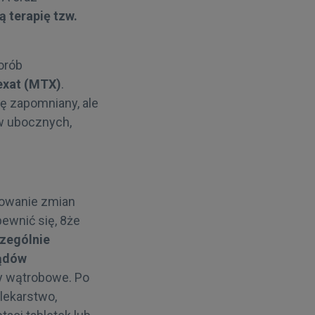
ą terapię tzw.
orób
exat (MTX)
.
ę zapomniany, ale
w ubocznych,
powanie zmian
ewnić się, 8że
czególnie
ządów
by wątrobowe. Po
lekarstwo,