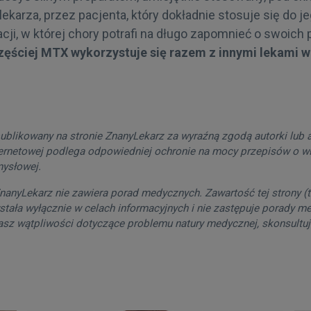
karza, przez pacjenta, który dokładnie stosuje się do je
cji, w której chory potrafi na długo zapomnieć o swoich
ęściej MTX wykorzystuje się razem z innymi lekami w
publikowany na stronie ZnanyLekarz za wyraźną zgodą autorki lub a
ternetowej podlega odpowiedniej ochronie na mocy przepisów o w
mysłowej.
nanyLekarz nie zawiera porad medycznych. Zawartość tej strony (tek
wstała wyłącznie w celach informacyjnych i nie zastępuje porady m
masz wątpliwości dotyczące problemu natury medycznej, skonsultuj 