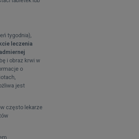
taci tabletek lub
eń tygodnia),
kcie leczenia
nadmiernej
ę i obraz krwi w
formacje o
otach,
żliwa jest
ów często lekarze
któw
iem