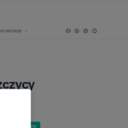
ecializacje
zczycy
Umów wizytę