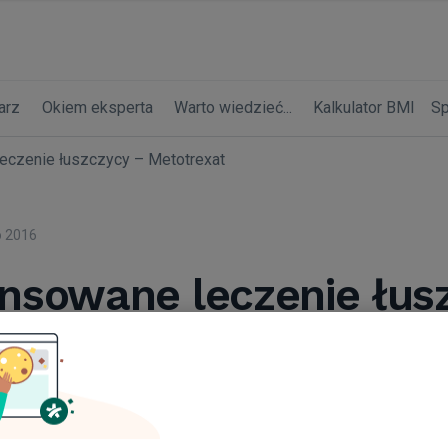
arz
Okiem eksperta
Warto wiedzieć...
Kalkulator BMI
Sp
czenie łuszczycy – Metotrexat
o 2016
sowane leczenie łus
trexat
erliński