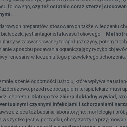
su foliowego,
czy też ostatnio coraz szerzej stosowan
nymi.
arowych preparatów, stosowanych także w leczeniu ch
 białaczek, jest antagonista kwasu foliowego –
Methotr
pularny w zaawansowanej terapii łuszczycy, potem troch
zmianie sposobu podawania ograniczający ryzyko objawó
wy renesans w leczeniu tego przewlekłego schorzenia.
 zmniejszenie odporności ustroju, które wpływa na ustę
ażdorazowo, przed rozpoczęciem terapii, lekarz musi up
odzi choremu.
Dlatego też zbiera dokładny wywiad, sz
ewentualnymi czynnymi infekcjami i schorzeniami nar
wsze zleca też badania laboratoryjne: morfologię i pró
że wszystko jest w porządku, chory zaczyna przyjmować 