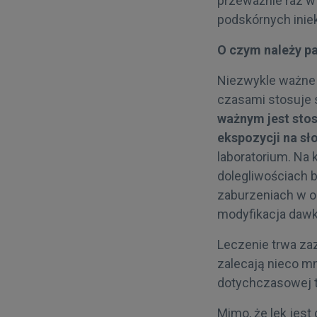
przeważnie raz w 
podskórnych iniek
O czym należy p
Niezwykle ważne j
czasami stosuje s
ważnym jest stos
ekspozycji na sł
laboratorium. Na 
dolegliwościach 
zaburzeniach w o
modyfikacja dawk
Leczenie trwa zaz
zalecają nieco m
dotychczasowej te
Mimo, że lek jest