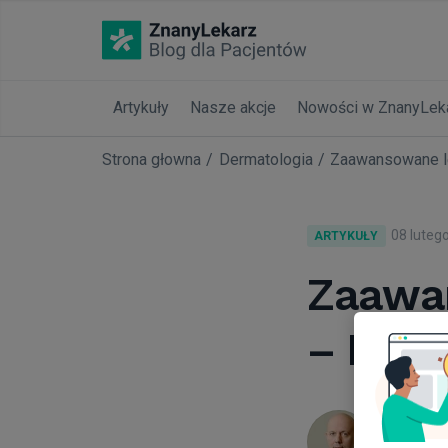
Artykuły
Nasze akcje
Nowości w ZnanyLek
Strona głowna
Dermatologia
Zaawansowane le
08 luteg
ARTYKUŁY
Zaawan
– Meto
Jacek P