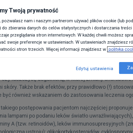
og, Specjalista Medycyny Estetycznej
my Twoją prywatność
, pozwalasz nam i naszym partnerom używać plików cookie (lub po
) do zbierania danych do celów statystycznych i dostarczania treści
ci łuszczycy reaguje dobrze na leczenie miejscowe f
zaje przeglądania stron internetowych. W każdej chwili możesz spra
zadziej kremów czy płynów. Jednak część chorych – d
wać swoje preferencje w ustawieniach. W ustawieniach znajdziesz rów
watności stron trzecich. Więcej informacji znajdziesz w
polityka coo
wów – wymaga zastosowania leczenia ogólnego.
ajczęściej mamy do czynienia u pacjentów, u których st
Za
Edytuj ustawienia
cie łuszczycy: np. tak zwaną łuszczycę krostkową, łu
 czy łuszczycę uogólnioną, w której zmiany chorobowe
 skóry. Także brak efektów, przy prawidłowo (!) stosowan
 być również wskazaniem do zastosowania leczenia og
takiego postępowania pacjentom najczęściej proponuj
ania lampami po podaniu leków światło uwrażliwiających)
iny A (tzw. retinoidów), leków immunosupresyjnych (z
logiczną ustroju): glikokortykosteroidów, cyklosporyny