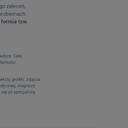
go zaleceń,
 problemach.
 formie tzw.
utora. Cała
łasności
sty, grafiki, zdjęcia
edycznej, diagnozy
się ze specjalistą.