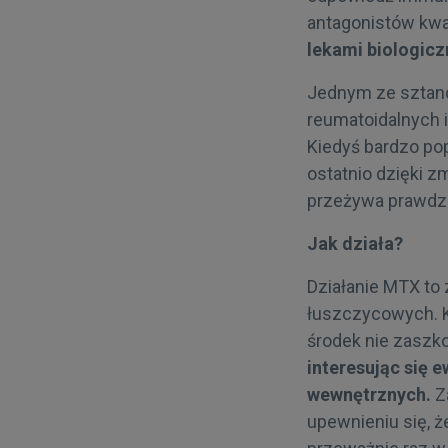
antagonistów kwa
lekami biologicz
Jednym ze sztand
reumatoidalnych i
Kiedyś bardzo po
ostatnio dzięki 
przeżywa prawdzi
Jak działa?
Działanie MTX to
łuszczycowych. K
środek nie zaszk
interesując się 
wewnętrznych.
Za
upewnieniu się, 