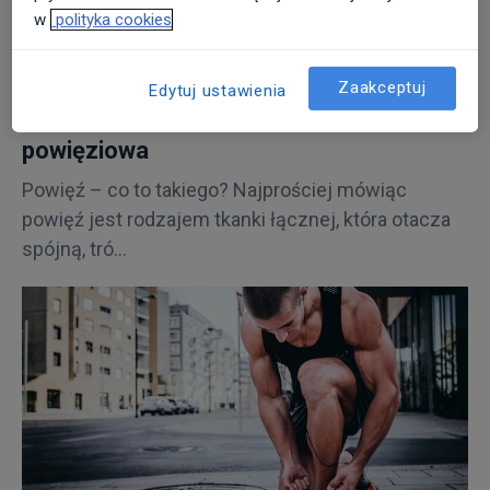
w
polityka cookies
27 września 2018
ARTYKUŁY
Zaakceptuj
Edytuj ustawienia
Jak działa terapia mięśniowo –
powięziowa
Powięź – co to takiego? Najprościej mówiąc
powięź jest rodzajem tkanki łącznej, która otacza
spójną, tró...