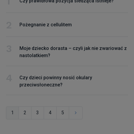
Czy prawidłowa pozycja siedząca istnieje?
Pożegnanie z cellulitem
Moje dziecko dorasta – czyli jak nie zwariować z
nastolatkiem?
Czy dzieci powinny nosić okulary
przeciwsłoneczne?
1
2
3
4
5