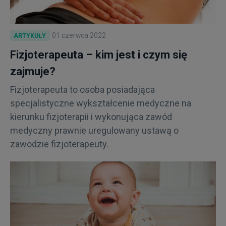
Kalkulator BMI
01 czerwca 2022
ARTYKUŁY
Fizjoterapeuta – kim jest i czym się
Specializacje
zajmuje?
Fizjoterapeuta to osoba posiadająca
specjalistyczne wykształcenie medyczne na
kierunku fizjoterapii i wykonująca zawód
medyczny prawnie uregulowany ustawą o
zawodzie fizjoterapeuty.