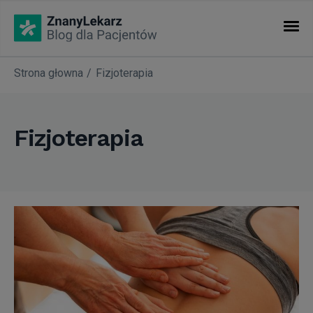
Strona głowna
Fizjoterapia
KATEGORIE
Artykuły
Fizjoterapia
Nasze akcje
Nowości w ZnanyLekarz
Okiem eksperta
Warto wiedzieć...