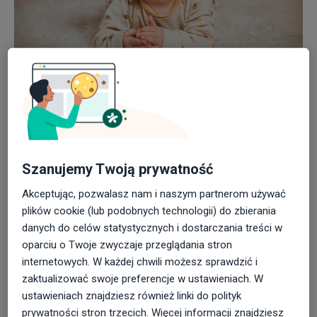
06 maja 2020
ARTYKUŁY
Baby Handling – nowoczesne techniki
wspierania rozwoju niemowląt
Handling to metody prawidłowej pielęgnacji
niemowląt oparte na metodzie nurofizjologicznej
Szanujemy Twoją prywatność
NDT...
Akceptując, pozwalasz nam i naszym partnerom używać
plików cookie (lub podobnych technologii) do zbierania
danych do celów statystycznych i dostarczania treści w
oparciu o Twoje zwyczaje przeglądania stron
internetowych. W każdej chwili możesz sprawdzić i
zaktualizować swoje preferencje w ustawieniach. W
ustawieniach znajdziesz również linki do polityk
prywatności stron trzecich. Więcej informacji znajdziesz