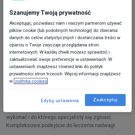
Szanujemy Twoją prywatność
Akceptując, pozwalasz nam i naszym partnerom używać
plików cookie (lub podobnych technologii) do zbierania
danych do celów statystycznych i dostarczania treści w
25 marca 2026
ARTYKUŁY
oparciu o Twoje zwyczaje przeglądania stron
internetowych. W każdej chwili możesz sprawdzić i
Dlaczego nie chudnę mimo diety i
zaktualizować swoje preferencje w ustawieniach. W
ćwiczeń? Najczęstsze przyczyny i co
ustawieniach znajdziesz również linki do polityk
zrobić.
prywatności stron trzecich. Więcej informacji znajdziesz
w
polityka cookies
Dlaczego nie chudniesz mimo wysiłków? Odkryj
mechanizmy biologiczne utrudniające
Zaakceptuj
odchudzanie, wpływ stresu i chorób na
Edytuj ustawienia
metabolizm. Praktyczne wskazówki, jakie badania
wykonać i do którego specjalisty się zgłosić.
Kompleksowe podejście do leczenia nadwagi.