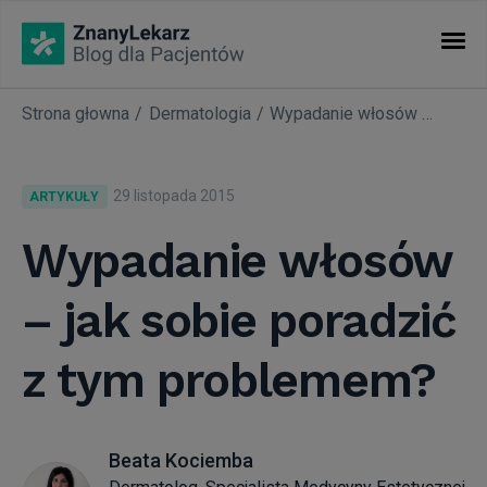
Strona głowna
Dermatologia
Wypadanie włosów – jak sobie poradzić z tym problemem?
KATEGORIE
Artykuły
29 listopada 2015
ARTYKUŁY
Nasze akcje
Wypadanie włosów
– jak sobie poradzić
Nowości w ZnanyLekarz
z tym problemem?
Okiem eksperta
Warto wiedzieć...
Beata Kociemba