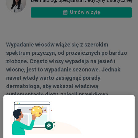
Dermatolog, Specjalista Medycyny Estetycznej
Umów wizytę
Kalkulator BMI
Specializacje
Wypadanie włosów wiąże się z szerokim
spektrum przyczyn, od prozaicznych po bardzo
złożone. Często włosy wypadają na jesień i
wiosnę, jest to wypadanie sezonowe. Jednak
nawet wtedy warto zasięgnąć porady
dermatologa, aby wskazał właściwą
suplementację diety, zalecił prawidłową
pielęgnację skóry owłosionej i zbadał czy nie jest
to początek łysienia lub objaw innych chorób
ogólnoustrojowych.
Po dokładnym zebraniu wywiadu medycznego na