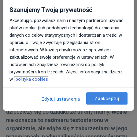
temat stanu zdrowia, istniejących chorób,
Szanujemy Twoją prywatność
przyjmowanych leków dermatolog zleci badania
dodatkowe krwi, dokładnie zbada skórę owłosioną
Akceptując, pozwalasz nam i naszym partnerom używać
głowy. Na początku należy wykluczyć bowiem
plików cookie (lub podobnych technologii) do zbierania
danych do celów statystycznych i dostarczania treści w
choroby skóry prowadzące do utraty włosów, takie
oparciu o Twoje zwyczaje przeglądania stron
jak rzadko już obecnie spotykana grzybica, choroby
internetowych. W każdej chwili możesz sprawdzić i
układowe, choroby krwi, tarczycy, przyjmowane leki
zaktualizować swoje preferencje w ustawieniach. W
– co wymaga odpowiednio ukierunkowanego
ustawieniach znajdziesz również linki do polityk
leczenia.
prywatności stron trzecich. Więcej informacji znajdziesz
w
polityka cookies
Co najczęściej szkodzi naszym włosom?
Łysienie może mieć podłoże genetyczne. U
Zaakceptuj
Edytuj ustawienia
mężczyzn predyspozycję do łysienia zazwyczaj
dziedziczy się po dziadku ze strony mamy.
Wcale
nie oznacza to nadmiaru testosteronu w
organizmie, ale wiąże się z zaburzeniami w jego
przemianach, nadwrażliwością receptorów przy