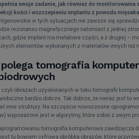
spełnia swoje zadanie, jak również do monitorowania 
ekcji kości i wszczepieniu implantu z powodu mięsaka
entgenowskie w tych sytuacjach nie zawsze się sprawdz
dze rezonansu magnetycznego natomiast z jednej stro
ach, gdzie implant ma metalowe części, a z drugiej – m
tórych elementów wykonanych z materiałów innych niż m
 polega tomografia kompute
biodrowych
czyli obrazach uzyskiwanych w toku tomografii kompute
idoczne bardzo dobrze. Tak dobrze, że nieraz jest to w
niać inne struktury. Na szczęście nowoczesne oprogram
w) wyposażone jest w algorytmy, które sobie z owym p
oprogramowaniu tomografia komputerowa zawdzięcza dr
jest tu bowiem cyfrowa obróbka obrazów, które przyró