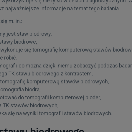
ą wykorzystuje się nie tylko w celach diagnostycznych.
sz najważniejsze informacje na temat tego badania.
ię m. in.:
y jest staw biodrowy,
 stawy biodrowe,
co wykonuje się tomografię komputerową stawów biodrow
e robić,
omograf i co można dzięki niemu zobaczyć podczas badani
ega TK stawu biodrowego z kontrastem,
ć tomografię komputerową stawów biodrowych,
tomografia biodra,
gotować do tomografii komputerowej bioder,
ga TK stawów biodrowych,
eka się na wyniki tomografii stawów biodrowych.
stawu biodrowego