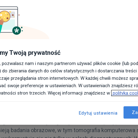
ół ZnanyLekarz
my Twoją prywatność
uterowa bioder nie jest podstawowym badaniem ob
, pozwalasz nam i naszym partnerom używać plików cookie (lub po
 jednak musi być wykonana. Czego się wtedy można 
) do zbierania danych do celów statystycznych i dostarczania treści
zaje przeglądania stron internetowych. W każdej chwili możesz spra
e stawu biodrowego objawiają się najczęściej bólem – ni
wać swoje preferencje w ustawieniach. W ustawieniach znajdziesz rów
 pośladka, a nawet uda lub kolana – ograniczeniem rucho
watności stron trzecich. Więcej informacji znajdziesz w
polityka coo
zkowatym czy trzaskami i przeskakiwaniem stawu. Wym
walają niestety z całą pewnością określić, co stanowi 
Za
ardziej, że ból może promieniować na biodra też z kręg
Edytuj ustawienia
o. Brak właściwej diagnozy utrudnia zaś podjęcie skut
nieją badania obrazowe, w tym tomografia komputerowa