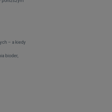
 W poniższym
ych – a kiedy
a bioder,