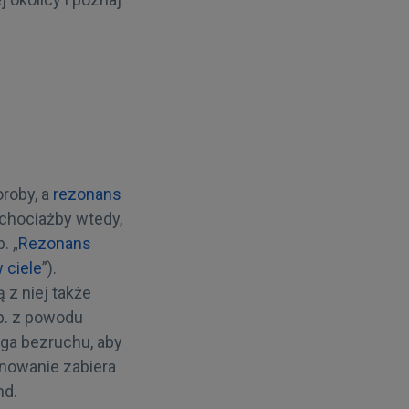
roby, a
rezonans
 chociażby wtedy,
. „
Rezonans
 ciele
”).
z niej także
np. z powodu
ga bezruchu, aby
anowanie zabiera
nd.