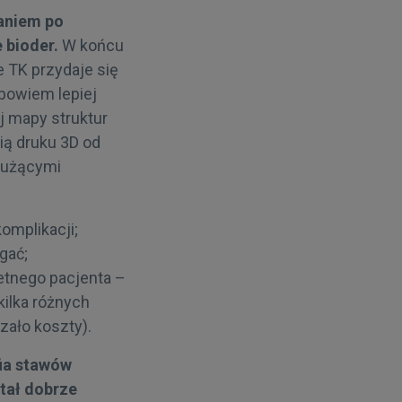
aniem po
 bioder.
W końcu
le TK przydaje się
bowiem lepiej
j mapy struktur
ią druku 3D od
łużącymi
omplikacji;
gać;
etnego pacjenta –
kilka różnych
zało koszty).
ia stawów
tał dobrze