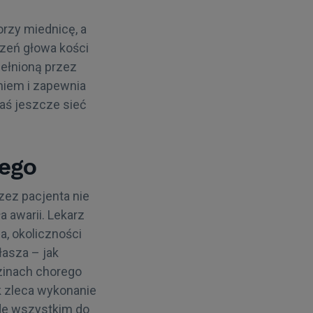
rzy miednicę, a
ezeń głowa kości
pełnioną przez
niem i zapewnia
zaś jeszcze sieć
wego
ez pacjenta nie
 awarii. Lekarz
, okoliczności
łasza – jak
zinach chorego
k zleca wykonanie
de wszystkim do