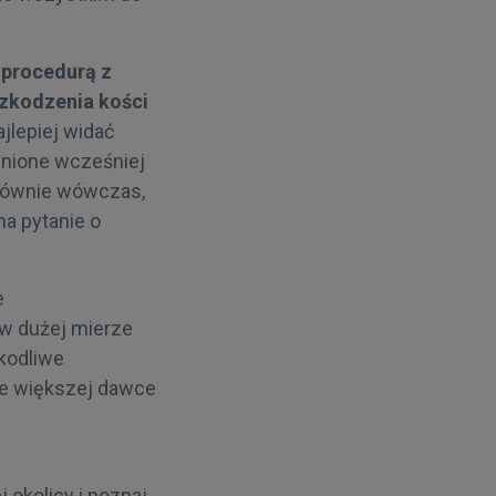
, procedurą z
szkodzenia kości
ajlepiej widać
enione wcześniej
 głównie wówczas,
na pytanie o
e
w dużej mierze
zkodliwe
ie większej dawce
 okolicy i poznaj