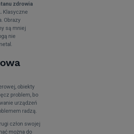
stanu zdrowia
.
Klasyczne
a. Obrazy
ny są mniej
ogą nie
etal.
rowa
rowej, obiekty
ręcz problem, bo
owanie urządzeń
roblemem radzą.
ugi człon swojej
wnać można do