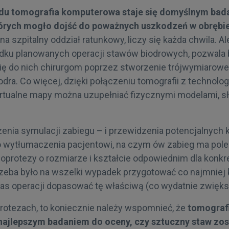
ędu tomografia komputerowa staje się domyślnym bad
órych mogło dojść do poważnych uszkodzeń w obrębie
 na szpitalny oddział ratunkowy, liczy się każda chwila. A
dku planowanych operacji stawów biodrowych, pozwala 
ę do nich chirurgom poprzez stworzenie trójwymiarowe
ra. Co więcej, dzięki połączeniu tomografii z technolog
irtualne mapy można uzupełniać fizycznymi modelami, s
nia symulacji zabiegu – i przewidzenia potencjalnych k
o wytłumaczenia pacjentowi, na czym ów zabieg ma pole
oprotezy o rozmiarze i kształcie odpowiednim dla konkr
zeba było na wszelki wypadek przygotować co najmniej 
zas operacji dopasować tę właściwą (co wydatnie zwięks
rotezach, to koniecznie należy wspomnieć, że
tomograf
najlepszym badaniem do oceny, czy sztuczny staw zos