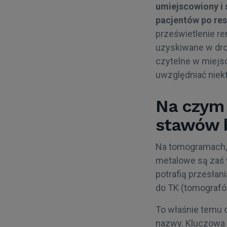
umiejscowiony i 
pacjentów po res
prześwietlenie r
uzyskiwane w dro
czytelne w miejsc
uwzględniać niek
Na czym
stawów 
Na tomogramach, 
metalowe są zaś w
potrafią przesła
do TK (tomografó
To właśnie temu 
nazwy. Kluczowa 