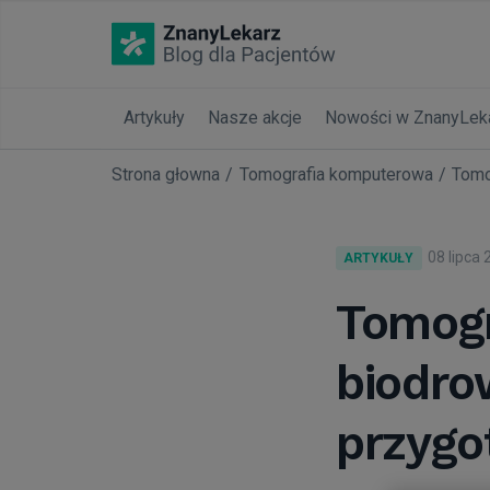
Artykuły
Nasze akcje
Nowości w ZnanyLek
Strona głowna
Tomografia komputerowa
Tomo
08 lipca
ARTYKUŁY
Tomog
biodrow
przyg