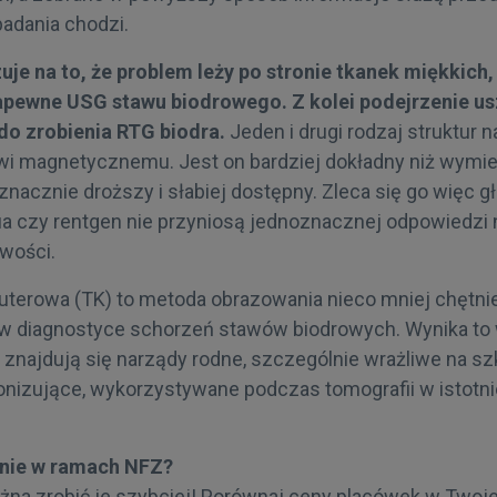
 badania chodzi.
zuje na to, że problem leży po stronie tkanek miękkich
apewne USG stawu biodrowego. Z kolei podejrzenie u
do zrobienia RTG biodra.
Jeden i drugi rodzaj struktur n
wi magnetycznemu. Jest on bardziej dokładny niż wymi
ż znacznie droższy i słabiej dostępny. Zleca się go więc
ia czy rentgen nie przyniosą jednoznacznej odpowiedzi 
iwości.
terowa (TK) to metoda obrazowania nieco mniej chętni
 diagnostyce schorzeń stawów biodrowych. Wynika to 
u znajdują się narządy rodne, szczególnie wrażliwe na s
onizujące, wykorzystywane podczas tomografii w istotn
nie w ramach NFZ?
na zrobić je szybciej! Porównaj ceny placówek w Twojej