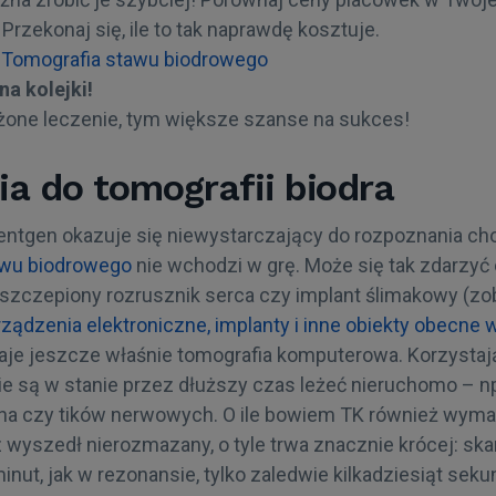
Przekonaj się, ile to tak naprawdę kosztuje.
 Tomografia stawu biodrowego
na kolejki!
żone leczenie, tym większe szanse na sukces!
a do tomografii biodra
entgen okazuje się niewystarczający do rozpoznania cho
wu biodrowego
nie wchodzi w grę. Może się tak zdarzyć
szczepiony rozrusznik serca czy implant ślimakowy (zob
ądzenia elektroniczne, implanty i inne obiekty obecne w
e jeszcze właśnie tomografia komputerowa. Korzystają 
nie są w stanie przez dłuższy czas leżeć nieruchomo – 
na czy tików nerwowych. O ile bowiem TK również wyma
 wyszedł nierozmazany, o tyle trwa znacznie krócej: sk
minut, jak w rezonansie, tylko zaledwie kilkadziesiąt seku