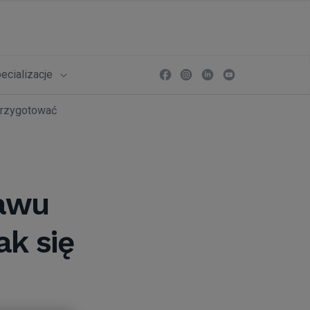
ecializacje
 przygotować
tawu
ak się