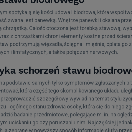
m spotykają się kości udowa i biodrowa, która współtwo
zęść zwana jest panewką. Wnętrze panewki i okalana prz
ą chrząstką. Całość otoczona jest torebką stawową, wy
wraz z chrząstkami chroni elementy kostne przed ściera
taw podtrzymują więzadła, ścięgna i mięśnie, oplata go 
ych i limfatycznych, a także połączeń nerwowych.
yka schorzeń stawu biodro
 na podstawie samych tylko symptomów zgłaszanych prz
ientować, która część tego skomplikowanego układu uległa
przeprowadzić szczegółowy wywiad na temat stylu życia
u i ogólnego stanu zdrowia osoby, która się do niego zg
adzić badanie przedmiotowe, polegające m. in. na oględ
nym uciskaniu go czy poruszaniu nim. Najczęściej jedna
, a zebrane w powyższy sposób informacje służą prze