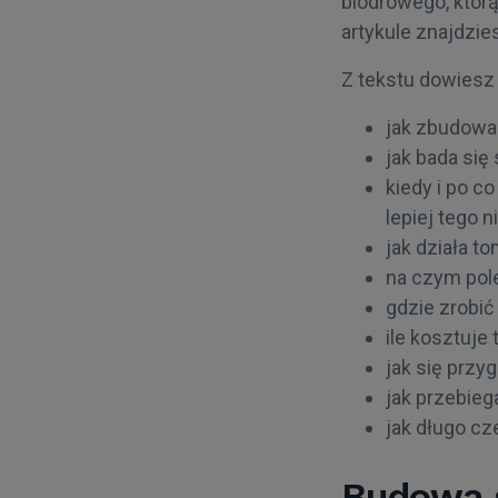
biodrowego, któr
artykule znajdzie
Z tekstu dowiesz s
jak zbudowan
jak bada się
kiedy i po 
lepiej tego ni
jak działa t
na czym pol
gdzie zrobi
ile kosztuje 
jak się przy
jak przebie
jak długo cz
Budowa 