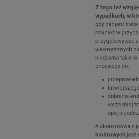
Z tego też wzgl
wypadkach, w kt
gdy pacjent trafia
również w przypa
przygotowywać si
wewnętrznych biod
niedawna takie w
chociażby do:
przeprowadze
łatwiejszeg
dobrania end
wcześniej tr
opcji i podc
A skoro mowa o p
biodrowych jest 