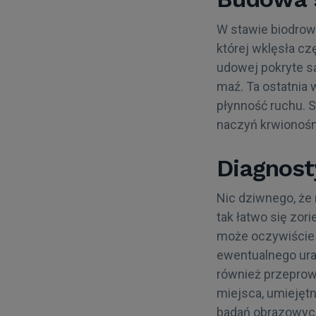
W stawie biodrowy
której wklęsła c
udowej pokryte s
maź. Ta ostatnia 
płynność ruchu. S
naczyń krwionośn
Diagnost
Nic dziwnego, że
tak łatwo się zor
może oczywiście 
ewentualnego uraz
również przeprow
miejsca, umiejęt
badań obrazowych