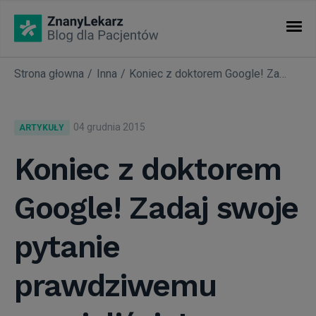
Strona głowna
Inna
Koniec z doktorem Google! Zadaj swoje pytanie prawdziwemu specjaliście!
KATEGORIE
Artykuły
04 grudnia 2015
ARTYKUŁY
Nasze akcje
Koniec z doktorem
Google! Zadaj swoje
Nowości w ZnanyLekarz
pytanie
Okiem eksperta
prawdziwemu
Warto wiedzieć...