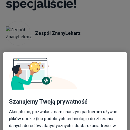
specjaliście!
Kalkulator BMI
Specializacje
Zespół ZnanyLekarz
Chcesz dopytać o coś lekarza po wizycie?
Zastanawiasz się nad działaniem leku? A może po
prostu interesuje Cię jakaś kwestia medyczna, ale
nie masz możliwości umówienia się na wizytę?
Szanujemy Twoją prywatność
ZnanyLekarz przygotował nowe rozwiązanie
Akceptując, pozwalasz nam i naszym partnerom używać
przeznaczone do takich potrzeb.
Zapytaj lekarza
,
plików cookie (lub podobnych technologii) do zbierania
bo o tej opcji mowa, to innowacyjna funkcjonalność
danych do celów statystycznych i dostarczania treści w