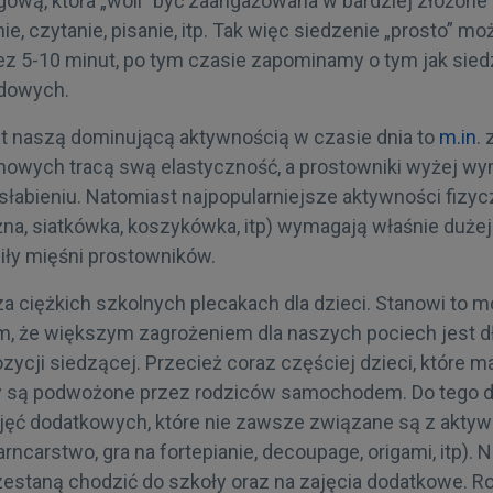
gową, która „woli” być zaangażowana w bardziej złożone
nie, czytanie, pisanie, itp. Tak więc siedzenie „prosto” mo
z 5-10 minut, po tym czasie zapominamy o tym jak sied
dowych.
st naszą dominującą aktywnością w czasie dnia to
m.in
.
anowych tracą swą elastyczność, a prostowniki wyżej w
łabieniu. Natomiast najpopularniejsze aktywności fizyc
ożna, siatkówka, koszykówka, itp) wymagają właśnie duże
siły mięśni prostowników.
za ciężkich szkolnych plecakach dla dzieci. Stanowi to 
, że większym zagrożeniem dla naszych pociech jest d
ycji siedzącej. Przecież coraz częściej dzieci, które m
y są podwożone przez rodziców samochodem. Do tego d
ajęć dodatkowych, które nie zawsze związane są z aktyw
arncarstwo, gra na fortepianie, decoupage, origami, itp). 
rzestaną chodzić do szkoły oraz na zajęcia dodatkowe. 