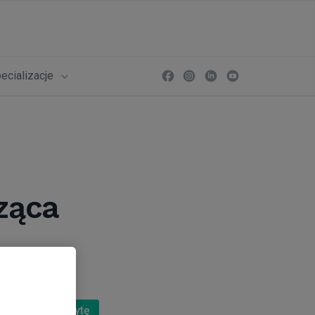
ecializacje
ząca
Umów wizytę