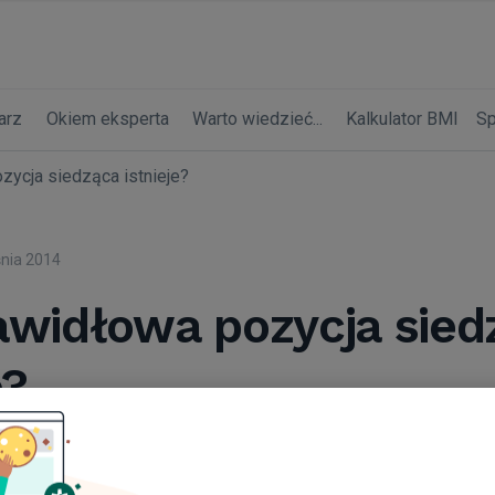
arz
Okiem eksperta
Warto wiedzieć...
Kalkulator BMI
Sp
zycja siedząca istnieje?
nia 2014
awidłowa pozycja sied
e?
 Kawka