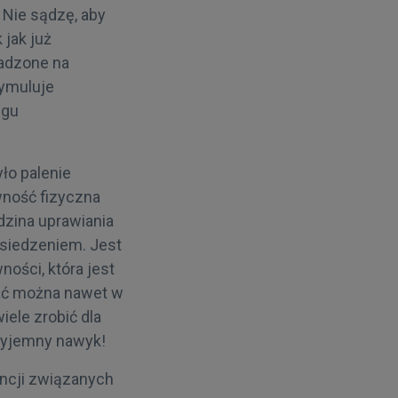
 Nie sądzę, aby
 jak już
adzone na
tymuluje
zgu
ło palenie
wność fizyczna
dzina uprawiania
 siedzeniem. Jest
ości, która jest
wać można nawet w
iele zrobić dla
zyjemny nawyk!
ncji związanych