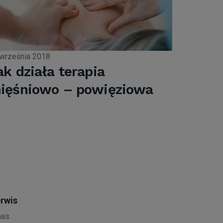
września 2018
ak działa terapia
ięśniowo – powięziowa
rwis
nas