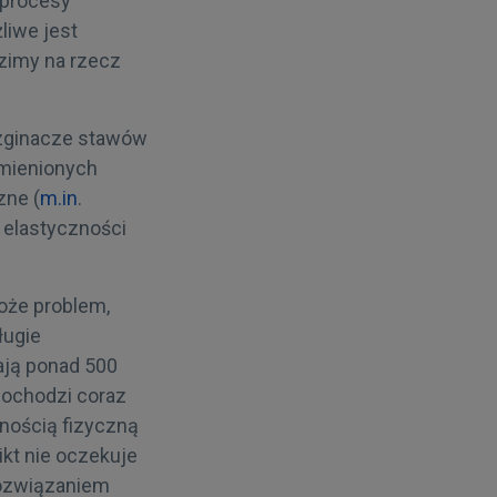
 procesy
żliwe jest
zimy na rzecz
 zginacze stawów
ymienionych
zne (
m.in
.
j elastyczności
może problem,
ługie
ają ponad 500
ochodzi coraz
nością fizyczną
Nikt nie oczekuje
Rozwiązaniem