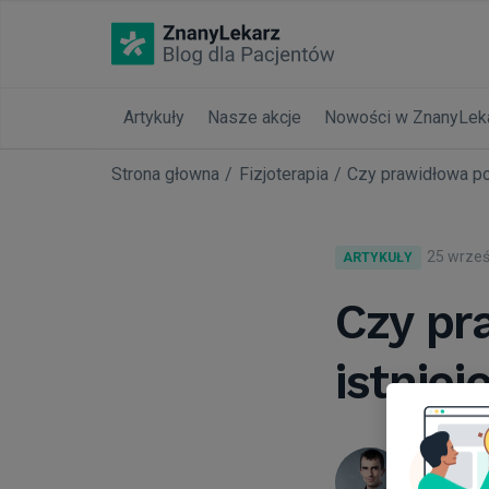
Artykuły
Nasze akcje
Nowości w ZnanyLek
Strona głowna
Fizjoterapia
Czy prawidłowa po
25 wrześ
ARTYKUŁY
Czy pr
istniej
Daniel