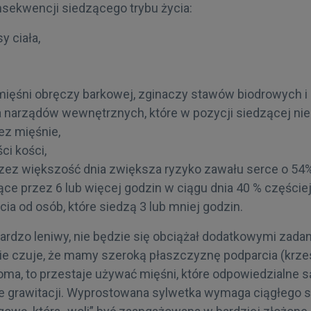
nsekwencji siedzącego trybu życia:
y ciała,
mięśni obręczy barkowej, zginaczy stawów biodrowych i
a narządów wewnętrznych, które w pozycji siedzącej ni
ez mięśnie,
ci kości,
rzez większość dnia zwiększa ryzyko zawału serce o 54%
ce przez 6 lub więcej godzin w ciągu dnia 40 % częście
cia od osób, które siedzą 3 lub mniej godzin.
rdzo leniwy, nie będzie się obciążał dodatkowymi zadani
 czuje, że mamy szeroką płaszczyznę podparcia (krzes
ma, to przestaje używać mięśni, które odpowiedzialne s
le grawitacji. Wyprostowana sylwetka wymaga ciągłego s