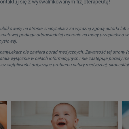
ontaktuj się z wykwalifikowanym fizjoterapeutą!
publikowany na stronie ZnanyLekarz za wyraźną zgodą autorki lub a
ternetowej podlega odpowiedniej ochronie na mocy przepisów o w
mysłowej.
nanyLekarz nie zawiera porad medycznych. Zawartość tej strony (tek
wstała wyłącznie w celach informacyjnych i nie zastępuje porady m
masz wątpliwości dotyczące problemu natury medycznej, skonsultuj 