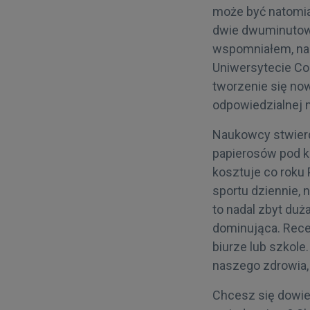
może być natomias
dwie dwuminutowe 
wspomniałem, nas
Uniwersytecie Co
tworzenie się n
odpowiedzialnej 
Naukowcy stwierd
papierosów pod ko
kosztuje co roku 
sportu dziennie,
to nadal zbyt duż
dominująca. Rece
biurze lub szkole
naszego zdrowia,
Chcesz się dowie