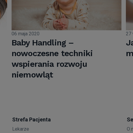
06 maja 2020
27 
Baby Handling –
J
nowoczesne techniki
m
wspierania rozwoju
niemowląt
Strefa Pacjenta
Se
Lekarze
O 