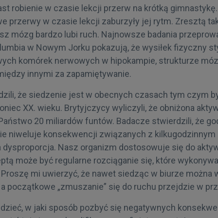
t robienie w czasie lekcji przerw na krótką gimnastykę.
przerwy w czasie lekcji zaburzyły jej rytm. Zresztą tak
z mózg bardzo lubi ruch. Najnowsze badania przeprow
lumbia w Nowym Jorku pokazują, że wysiłek fizyczny s
owych komórek nerwowych w hipokampie, strukturze mó
między innymi za zapamiętywanie.
zili, że siedzenie jest w obecnych czasach tym czym by
niec XX. wieku. Brytyjczycy wyliczyli, że obniżona akty
Państwo 20 miliardów funtów. Badacze stwierdzili, że go
 nie niweluje konsekwencji związanych z kilkugodzinnym
a dysproporcja. Nasz organizm dostosowuje się do aktywn
ptą może być regularne rozciąganie się, które wykony
. Proszę mi uwierzyć, że nawet siedząc w biurze można w
 a początkowe „zmuszanie” się do ruchu przejdzie w pr
dzieć, w jaki sposób pozbyć się negatywnych konsekwe