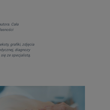
utora. Cała
łasności
sty, grafiki, zdjęcia
edycznej, diagnozy
się ze specjalistą.