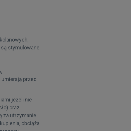
 kolanowych,
e są stymulowane
,
j umierają przed
ami jeżeli nie
ło) oraz
ą za utrzymanie
kupienia, obciąża