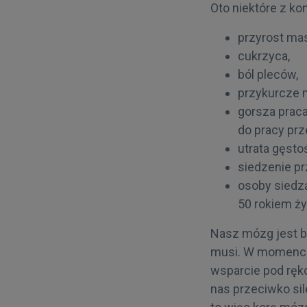
Oto niektóre z ko
przyrost mas
cukrzyca,
ból pleców,
przykurcze 
gorsza prac
do pracy prz
utrata gęstoś
siedzenie p
osoby siedzą
50 rokiem ży
Nasz mózg jest ba
musi. W momencie
wsparcie pod ręko
nas przeciwko si