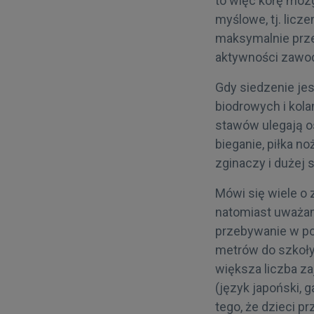
to więc korę móz
myślowe, tj. licze
maksymalnie prze
aktywności zawo
Gdy siedzenie je
biodrowych i kol
stawów ulegają os
bieganie, piłka n
zginaczy i dużej 
Mówi się wiele o 
natomiast uważam
przebywanie w poz
metrów do szkoł
większa liczba z
(język japoński, g
tego, że dzieci p