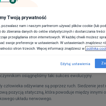
apeuta
my Twoją prywatność
, pozwalasz nam i naszym partnerom używać plików cookie (lub po
iego jak prawidłowa pozycja siedząca. Każda jest mniej l
) do zbierania danych do celów statystycznych i dostarczania treści
oskonała maszyna zaprojektowana do tego, aby się rusza
zaje przeglądania stron internetowych. W każdej chwili możesz spra
biegać konsekwencjom siedzącego trybu życia!
wać swoje preferencje w ustawieniach. W ustawieniach znajdziesz rów
watności stron trzecich. Więcej informacji znajdziesz w
polityka coo
nego rodzaju grafiki wraz z ukazanymi kątami w stawac
niśmy siedzieć. Nie ma czegoś takiego jak dobra pozycj
rdziej zła. Nasze ciało to doskonała maszyna zaprojekto
Za
Edytuj ustawienia
tkowo wyposażenie zostaliśmy w super wydajny komputer
 czynnikom osiągnęliśmy taki sukces ewolucyjny.
y człowieka odżywiane są poprzez ruch. Siedzenie jest 
pową pozycją statyczną, która powoduje między innymi o
dkowego układu nerwowego.