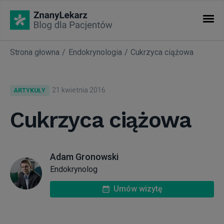
Strona głowna
Endokrynologia
Cukrzyca ciążowa
KATEGORIE
Artykuły
21 kwietnia 2016
ARTYKUŁY
Nasze akcje
Cukrzyca ciążowa
Nowości w ZnanyLekarz
Adam Gronowski
Endokrynolog
Okiem eksperta
Umów wizytę
Warto wiedzieć...