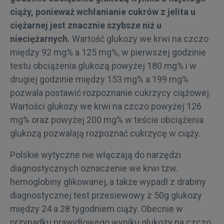
ciąży, ponieważ wchłanianie cukrów z jelita u
ciężarnej jest znacznie szybsze niż u
nieciężarnych.
Wartość glukozy we krwi na czczo
między 92 mg% a 125 mg%, w pierwszej godzinie
testu obciążenia glukozą powyżej 180 mg% i w
drugiej godzinie między 153 mg% a 199 mg%
pozwala postawić rozpoznanie cukrzycy ciążowej.
Wartości glukozy we krwi na czczo powyżej 126
mg% oraz powyżej 200 mg% w teście obciążenia
glukozą pozwalają rozpoznać cukrzycę w ciąży.
Polskie wytyczne nie włączają do narzędzi
diagnostycznych oznaczenie we krwi tzw.
hemoglobiny glikowanej, a także wypadł z drabiny
diagnostycznej test przesiewowy z 50g glukozy
między 24 a 28 tygodniem ciąży. Obecnie w
przypadku prawidłowego wyniku glukozy na czczo,