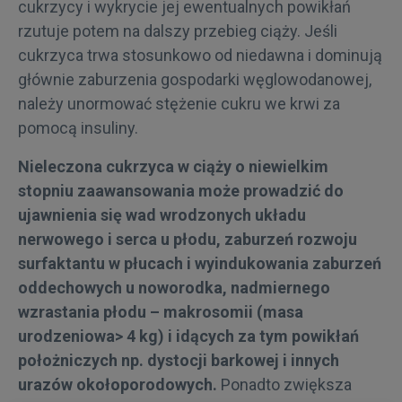
cukrzycy i wykrycie jej ewentualnych powikłań
rzutuje potem na dalszy przebieg ciąży. Jeśli
cukrzyca trwa stosunkowo od niedawna i dominują
głównie zaburzenia gospodarki węglowodanowej,
należy unormować stężenie cukru we krwi za
pomocą insuliny.
Nieleczona cukrzyca w ciąży o niewielkim
stopniu zaawansowania może prowadzić do
ujawnienia się wad wrodzonych układu
nerwowego i serca u płodu, zaburzeń rozwoju
surfaktantu w płucach i wyindukowania zaburzeń
oddechowych u noworodka, nadmiernego
wzrastania płodu – makrosomii (masa
urodzeniowa> 4 kg) i idących za tym powikłań
położniczych np. dystocji barkowej i innych
urazów okołoporodowych.
Ponadto zwiększa