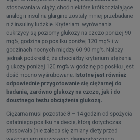
stosowania w ciąży, choć niektóre krótkodziałające
analogi i insulina glargine zostały mniej przebadane
niż insuliny ludzkie. Kryteriami wyrównania
cukrzycy są poziomy glukozy na czczo poniżej 90
mg%, godzina po posiłku poniżej 120 mg% i w
godzinach nocnych między 60-90 mg%. Należy
jednak podkreślić, że chociażby kryterium stężenia
glukozy poniżej 120 mg% w godzinę po posiłku jest
dość mocno wyśrubowane.
Istotne jest również
odpowiednie przygotowanie się ciężarnej do
badania, zarówno glukozy na czczo, jak i do
doustnego testu obciążenia glukozą.
Ciężarna musi pozostać 8 – 14 godzin od spożycia
ostatniego posiłku na diecie, którą dotychczas
stosowała (nie zaleca się zmiany diety przed
wykonaniem pierwszego, diagnostycznego