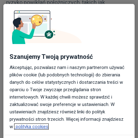
ryzyko powikłań położniczych, takich jak
wielowodzie, nadciśnienie indukowane ciążą, stan
przedrzucawkowy, niska punktacja w skali Apgar
po urodzeniu, niedocukrzenie noworodka czy
niskie stężenie wapnia we krwi po urodzeniu,
mogące prowadzić do napadów drgawkowych.
Zaawansowana cukrzyca lub powikłana pomimo
Szanujemy Twoją prywatność
podjęcia odpowiedniego leczenia może skutkować
Akceptując, pozwalasz nam i naszym partnerom używać
ciążą obumarłą, zaburzeniami wzrostu
plików cookie (lub podobnych technologii) do zbierania
wewnątrzmacicznego np. hipotrofią
danych do celów statystycznych i dostarczania treści w
wewnątrzmaciczną, szczególnie w obliczu
oparciu o Twoje zwyczaje przeglądania stron
zaawansowanych zmian w łożysku naczyniowym.
internetowych. W każdej chwili możesz sprawdzić i
Cukrzycę w czasie ciąży leczy się insuliną,
zaktualizować swoje preferencje w ustawieniach. W
natomiast po rozwiązaniu można dalej
ustawieniach znajdziesz również linki do polityk
kontynuować insulinę bądź przejść na leki doustne.
prywatności stron trzecich. Więcej informacji znajdziesz
w
polityka cookies
Cukrzyca ciążowa – stare wytyczne