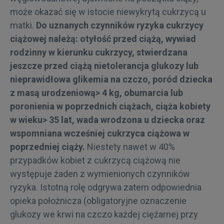
może okazać się w istocie niewykrytą cukrzycą u
matki.
Do uznanych czynników ryzyka cukrzycy
ciążowej należą: otyłość przed ciążą, wywiad
rodzinny w kierunku cukrzycy, stwierdzana
jeszcze przed ciążą nietolerancja glukozy lub
nieprawidłowa glikemia na czczo, poród dziecka
z masą urodzeniową> 4 kg, obumarcia lub
poronienia w poprzednich ciążach, ciąża kobiety
w wieku> 35 lat, wada wrodzona u dziecka oraz
wspomniana wcześniej cukrzyca ciążowa w
poprzedniej ciąży.
Niestety nawet w 40%
przypadków kobiet z cukrzycą ciążową nie
występuje żaden z wymienionych czynników
ryzyka. Istotną rolę odgrywa zatem odpowiednia
opieka położnicza (obligatoryjne oznaczenie
glukozy we krwi na czczo każdej ciężarnej przy