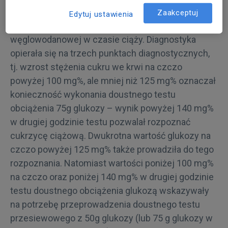
Do 2014 r. obowiązywały stare wytyczne
Zaakceptuj
Edytuj ustawienia
rozpoznania i nazewnictwa zaburzeń gospodarki
węglowodanowej w czasie ciąży. Diagnostyka
opierała się na trzech punktach diagnostycznych,
tj. wzrost stężenia cukru we krwi na czczo
powyżej 100 mg%, ale mniej niż 125 mg% oznaczał
konieczność wykonania doustnego testu
obciążenia 75g glukozy – wynik powyżej 140 mg%
w drugiej godzinie testu pozwalał rozpoznać
cukrzycę ciążową. Dwukrotna wartość glukozy na
czczo powyżej 125 mg% także prowadziła do tego
rozpoznania. Natomiast wartości poniżej 100 mg%
na czczo oraz poniżej 140 mg% w drugiej godzinie
testu doustnego obciążenia glukozą wskazywały
na potrzebę przeprowadzenia doustnego testu
przesiewowego z 50g glukozy (lub 75 g glukozy w