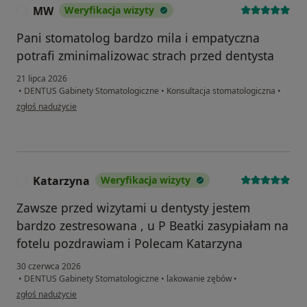
MW
Weryfikacja wizyty
M
Pani stomatolog bardzo mila i empatyczna
potrafi zminimalizowac strach przed dentysta
21 lipca 2026
•
DENTUS Gabinety Stomatologiczne
•
Konsultacja stomatologiczna
•
w opinii użytkownika MW
zgłoś nadużycie
Katarzyna
Weryfikacja wizyty
K
Zawsze przed wizytami u dentysty jestem
bardzo zestresowana , u P Beatki zasypiałam na
fotelu pozdrawiam i Polecam Katarzyna
30 czerwca 2026
•
DENTUS Gabinety Stomatologiczne
•
lakowanie zębów
•
w opinii użytkownika Katarzyna
zgłoś nadużycie