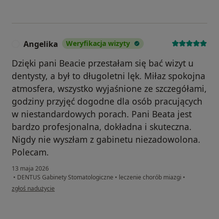
Angelika
Weryfikacja wizyty
A
Dzięki pani Beacie przestałam się bać wizyt u
dentysty, a był to długoletni lęk. Miłaz spokojna
atmosfera, wszystko wyjaśnione ze szczegółami,
godziny przyjęć dogodne dla osób pracujących
w niestandardowych porach. Pani Beata jest
bardzo profesjonalna, dokładna i skuteczna.
Nigdy nie wyszłam z gabinetu niezadowolona.
Polecam.
13 maja 2026
•
DENTUS Gabinety Stomatologiczne
•
leczenie chorób miazgi
•
w opinii użytkownika Angelika
zgłoś nadużycie