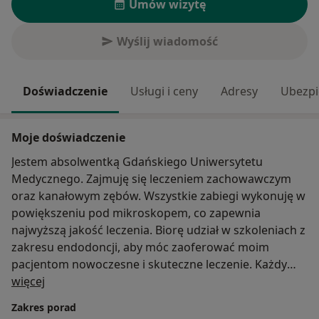
Umów wizytę
Wyślij wiadomość
Doświadczenie
Usługi i ceny
Adresy
Ubezpi
Moje doświadczenie
Jestem absolwentką Gdańskiego Uniwersytetu
Medycznego. Zajmuję się leczeniem zachowawczym
oraz kanałowym zębów. Wszystkie zabiegi wykonuję w
powiększeniu pod mikroskopem, co zapewnia
najwyższą jakość leczenia. Biorę udział w szkoleniach z
zakresu endodoncji, aby móc zaoferować moim
pacjentom nowoczesne i skuteczne leczenie. Każdy
O mnie
mój pacjent może liczyć również na indywidualnie
więcej
dopasowaną profilaktykę, aby utrzymać swoje
Zakres porad
uzębienie w zdrowiu przez wiele lat.