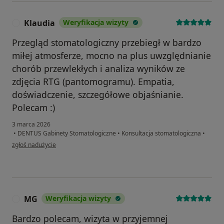
Klaudia
Weryfikacja wizyty
K
Przegląd stomatologiczny przebiegł w bardzo
miłej atmosferze, mocno na plus uwzględnianie
chorób przewlekłych i analiza wyników ze
zdjęcia RTG (pantomogramu). Empatia,
doświadczenie, szczegółowe objaśnianie.
Polecam :)
3 marca 2026
•
DENTUS Gabinety Stomatologiczne
•
Konsultacja stomatologiczna
•
w opinii użytkownika Klaudia
zgłoś nadużycie
MG
Weryfikacja wizyty
M
Bardzo polecam, wizyta w przyjemnej