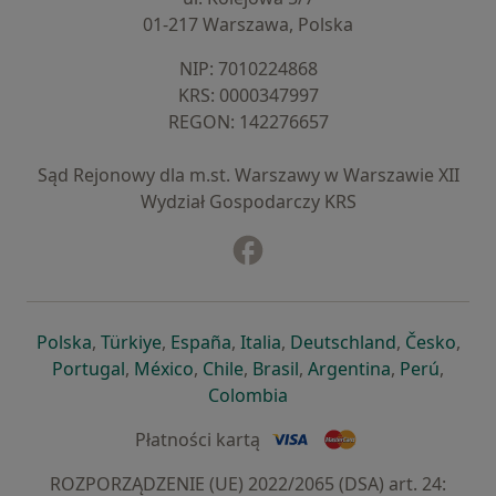
01-217 Warszawa, Polska
NIP: ⁠7010224868
KRS: ⁠0000347997
REGON: ⁠142276657
Sąd Rejonowy dla m.st. Warszawy w Warszawie XII
Wydział Gospodarczy KRS
Facebook
otwiera się w nowej karcie
otwiera się w nowej karcie
otwiera się w nowej karcie
otwiera się w nowej karcie
otwiera się w nowej karci
otwiera się
otwi
Polska
,
Türkiye
,
España
,
Italia
,
Deutschland
,
Česko
,
otwiera się w nowej karcie
otwiera się w nowej karcie
otwiera się w nowej karcie
otwiera się w nowej kar
otwiera się 
otwier
Portugal
,
México
,
Chile
,
Brasil
,
Argentina
,
Perú
,
otwiera się w nowej karc
Colombia
Płatności kartą
ROZPORZĄDZENIE (UE) 2022/2065 (DSA) art. 24: