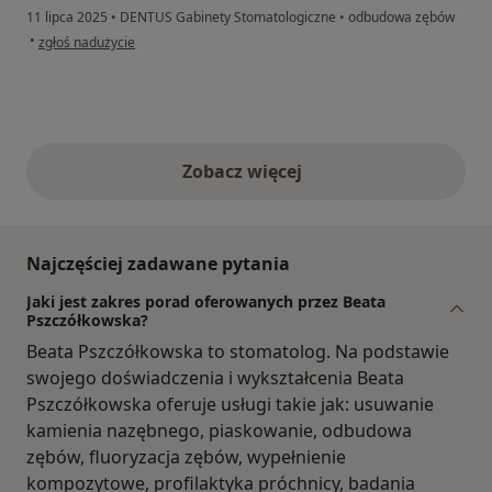
11 lipca 2025
•
DENTUS Gabinety Stomatologiczne
•
odbudowa zębów
w opinii użytkownika Grazyna
•
zgłoś nadużycie
Zobacz więcej
opinie powyżej
Najczęściej zadawane pytania
Jaki jest zakres porad oferowanych przez Beata
Pszczółkowska?
Beata Pszczółkowska to stomatolog. Na podstawie
swojego doświadczenia i wykształcenia Beata
Pszczółkowska oferuje usługi takie jak: usuwanie
kamienia nazębnego, piaskowanie, odbudowa
zębów, fluoryzacja zębów, wypełnienie
kompozytowe, profilaktyka próchnicy, badania