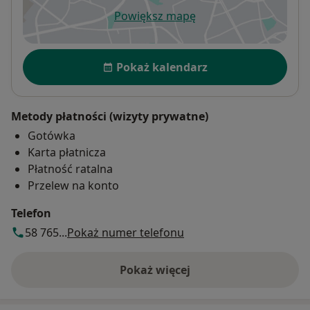
Powiększ mapę
otwiera się w nowej karcie
Dostępność
Pokaż kalendarz
Metody płatności (wizyty prywatne)
Gotówka
Karta płatnicza
Płatność ratalna
Przelew na konto
Telefon
58 765...
Pokaż numer telefonu
Pokaż więcej
o adresie