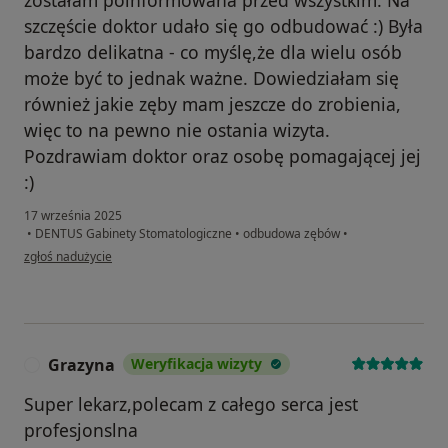
zostałam poinformowana przed wszystkim. Na
szczęście doktor udało się go odbudować :) Była
bardzo delikatna - co myślę,że dla wielu osób
może być to jednak ważne. Dowiedziałam się
również jakie zęby mam jeszcze do zrobienia,
więc to na pewno nie ostania wizyta.
Pozdrawiam doktor oraz osobę pomagającej jej
:)
17 września 2025
•
DENTUS Gabinety Stomatologiczne
•
odbudowa zębów
•
w opinii użytkownika Patrycja W
zgłoś nadużycie
Grazyna
Weryfikacja wizyty
G
Super lekarz,polecam z całego serca jest
profesjonslna