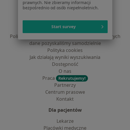
prawnych. Nie zbieramy informacji
Serwis
bezpośrednio od osób niepełnoletnich.
Regulamin
Polityka prywatności pacjentów
Start survey
Polityka prywatności profesjonalistów
Polityka prywatności dla profesjonalistów, których
dane pozyskaliśmy samodzielnie
Polityka cookies
Jak działają wyniki wyszukiwania
Dostępność
O nas
Praca
Rekrutujemy!
Partnerzy
Centrum prasowe
Kontakt
Dla pacjentów
Lekarze
Placówki medyczne