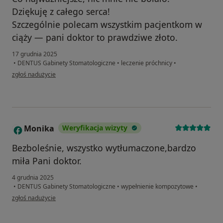
Dziękuję z całego serca!
Szczególnie polecam wszystkim pacjentkom w
ciąży — pani doktor to prawdziwe złoto.
17 grudnia 2025
•
DENTUS Gabinety Stomatologiczne
•
leczenie próchnicy
•
w opinii użytkownika Maria
zgłoś nadużycie
Monika
Weryfikacja wizyty
M
Bezboleśnie, wszystko wytłumaczone,bardzo
miła Pani doktor.
4 grudnia 2025
•
DENTUS Gabinety Stomatologiczne
•
wypełnienie kompozytowe
•
w opinii użytkownika Monika
zgłoś nadużycie