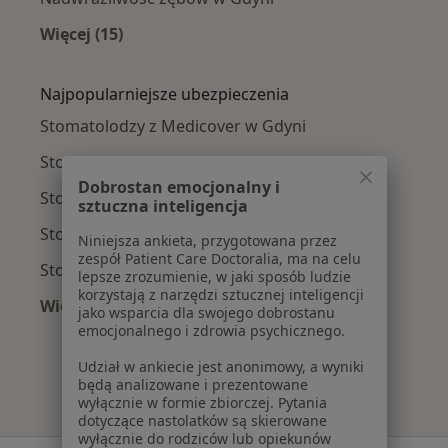
Więcej (15)
Więcej w kategorii: Najczęście leczone chorob
Najpopularniejsze ubezpieczenia
Stomatolodzy z Medicover w Gdyni
Stomatolodzy z TU Zdrowie w Gdyni
Dobrostan emocjonalny i
Stomatolodzy z Allianz w Gdyni
sztuczna inteligencja
Stomatolodzy z Signal Iduna w Gdyni
Niniejsza ankieta, przygotowana przez
zespół Patient Care Doctoralia, ma na celu
Stomatolodzy z POLMED w Gdyni
lepsze zrozumienie, w jaki sposób ludzie
korzystają z narzędzi sztucznej inteligencji
Więcej (7)
jako wsparcia dla swojego dobrostanu
Więcej w kategorii: Najpopularniejsze ubezpie
emocjonalnego i zdrowia psychicznego.
Udział w ankiecie jest anonimowy, a wyniki
będą analizowane i prezentowane
wyłącznie w formie zbiorczej. Pytania
dotyczące nastolatków są skierowane
wyłącznie do rodziców lub opiekunów