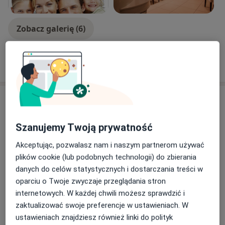
Zobacz galerię (6)
Pokaż więcej
o doświadczeniu
Usługi i ceny
Badania stomatologiczne
Szanujemy Twoją prywatność
Umów wizytę
Od 150 zł
Szczegóły
Akceptując, pozwalasz nam i naszym partnerom używać
plików cookie (lub podobnych technologii) do zbierania
Konsultacja stomatologiczna
danych do celów statystycznych i dostarczania treści w
Od 150 zł
Szczegóły
oparciu o Twoje zwyczaje przeglądania stron
internetowych. W każdej chwili możesz sprawdzić i
Odbudowa korony zęba z wkładem z włókna szklanego
zaktualizować swoje preferencje w ustawieniach. W
Od 1 000 zł
Szczegóły
ustawieniach znajdziesz również linki do polityk