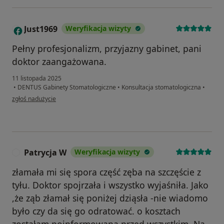
Just1969
Weryfikacja wizyty
J
Pełny profesjonalizm, przyjazny gabinet, pani
doktor zaangażowana.
11 listopada 2025
•
DENTUS Gabinety Stomatologiczne
•
Konsultacja stomatologiczna
•
w opinii użytkownika Just1969
zgłoś nadużycie
Patrycja W
Weryfikacja wizyty
P
złamała mi się spora część zęba na szczęście z
tyłu. Doktor spojrzała i wszystko wyjaśniła. Jako
,że ząb złamał się poniżej dziąsła -nie wiadomo
było czy da się go odratować. o kosztach