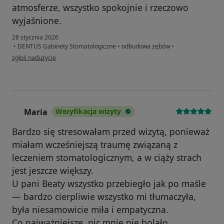
atmosferze, wszystko spokojnie i rzeczowo
wyjaśnione.
28 stycznia 2026
•
DENTUS Gabinety Stomatologiczne
•
odbudowa zębów
•
w opinii użytkownika MG
zgłoś nadużycie
Maria
Weryfikacja wizyty
M
Bardzo się stresowałam przed wizytą, ponieważ
miałam wcześniejszą traumę związaną z
leczeniem stomatologicznym, a w ciąży strach
jest jeszcze większy.
U pani Beaty wszystko przebiegło jak po maśle
— bardzo cierpliwie wszystko mi tłumaczyła,
była niesamowicie miła i empatyczna.
Co najważniejsze, nic mnie nie bolało.