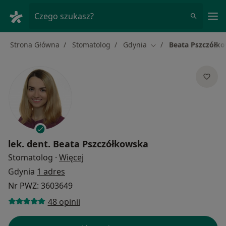
Me
Czego szukasz?
Strona Główna
Stomatolog
Gdynia
Beata Pszczółk
Zmień miasto
lek. dent.
Beata Pszczółkowska
O specjalizacjach
Stomatolog
·
Więcej
Gdynia
1 adres
Nr PWZ: 3603649
48 opinii