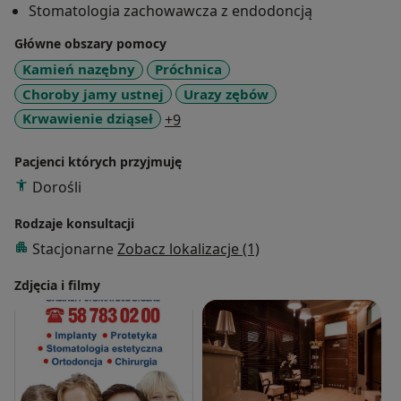
Stomatologia zachowawcza z endodoncją
Główne obszary pomocy
Kamień nazębny
Próchnica
Choroby jamy ustnej
Urazy zębów
a11y_sr_more_diseases
Krwawienie dziąseł
+9
Pacjenci których przyjmuję
Dorośli
Rodzaje konsultacji
Stacjonarne
Zobacz lokalizacje (1)
Zdjęcia i filmy