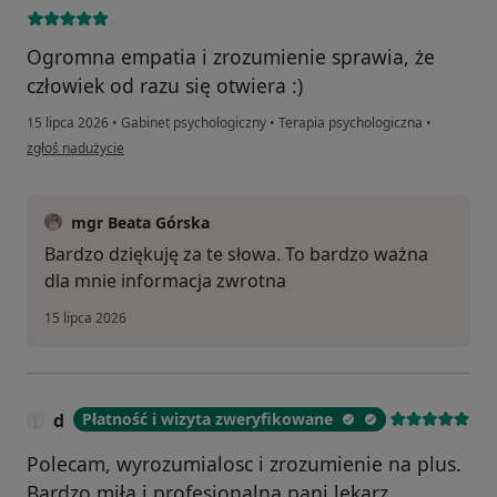
Ogromna empatia i zrozumienie sprawia, że
człowiek od razu się otwiera :)
15 lipca 2026
•
Gabinet psychologiczny
•
Terapia psychologiczna
•
w opinii użytkownika Klaudia
zgłoś nadużycie
mgr Beata Górska
Bardzo dziękuję za te słowa. To bardzo ważna
dla mnie informacja zwrotna
15 lipca 2026
d
Płatność i wizyta zweryfikowane
Polecam, wyrozumialosc i zrozumienie na plus.
Bardzo miła i profesjonalna pani lekarz.