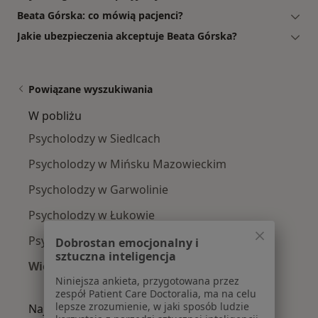
Beata Górska: co mówią pacjenci?
Jakie ubezpieczenia akceptuje Beata Górska?
Powiązane wyszukiwania
W pobliżu
Psycholodzy w Siedlcach
Psycholodzy w Mińsku Mazowieckim
Psycholodzy w Garwolinie
Psycholodzy w Łukowie
Psycholodzy w Międzyrzecu Podlaskim
Dobrostan emocjonalny i
sztuczna inteligencja
Więcej (10)
Niniejsza ankieta, przygotowana przez
Więcej w kategorii: W pobliżu
zespół Patient Care Doctoralia, ma na celu
lepsze zrozumienie, w jaki sposób ludzie
Najczęście leczone choroby