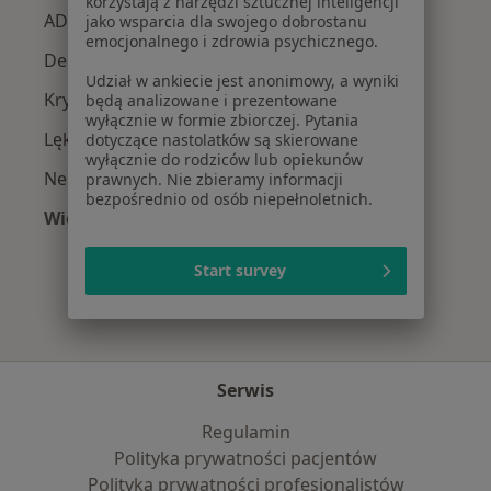
korzystają z narzędzi sztucznej inteligencji
ADHD w
jako wsparcia dla swojego dobrostanu
emocjonalnego i zdrowia psychicznego.
Depresja w
Udział w ankiecie jest anonimowy, a wyniki
Kryzys emocjonalny w
będą analizowane i prezentowane
wyłącznie w formie zbiorczej. Pytania
Lęki w
dotyczące nastolatków są skierowane
wyłącznie do rodziców lub opiekunów
Nerwica w
prawnych. Nie zbieramy informacji
bezpośrednio od osób niepełnoletnich.
Więcej (4)
Więcej w kategorii: Najczęście leczone choroby
Start survey
Serwis
Regulamin
Polityka prywatności pacjentów
Polityka prywatności profesjonalistów