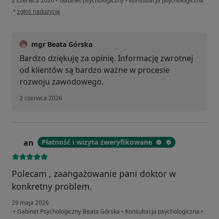
2 czerwca 2026
•
Gabinet psychologiczny
•
Konsultacja psychologiczna
w opinii użytkownika Konrad
•
zgłoś nadużycie
mgr Beata Górska
Bardzo dziękuję za opinię. Informację zwrotnej
od klientów są bardzo ważne w procesie
rozwoju zawodowego.
2 czerwca 2026
an
Płatność i wizyta zweryfikowane
A
Polecam , zaangażowanie pani doktor w
konkretny problem.
29 maja 2026
•
Gabinet Psychologiczny Beata Górska
•
Konsultacja psychologiczna
•