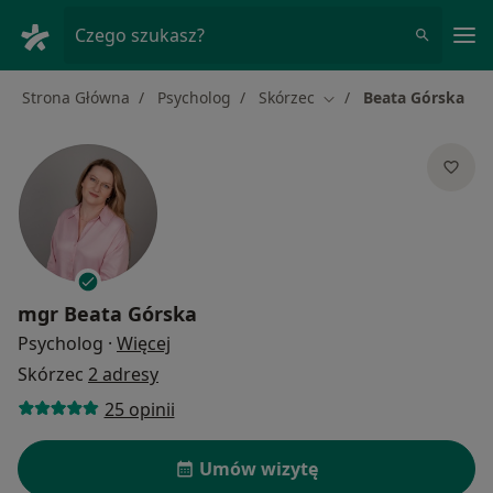
Me
Czego szukasz?
Strona Główna
Psycholog
Skórzec
Beata Górska
Zmień miasto
mgr
Beata Górska
O specjalizacjach
Psycholog
·
Więcej
Skórzec
2 adresy
25 opinii
Umów wizytę