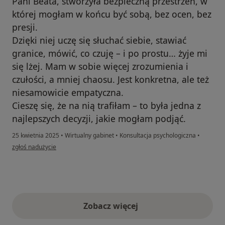
Pani Beata, stworzyła bezpieczną przestrzeń, w
której mogłam w końcu być sobą, bez ocen, bez
presji.
Dzięki niej uczę się słuchać siebie, stawiać
granice, mówić, co czuję – i po prostu… żyje mi
się lżej. Mam w sobie więcej zrozumienia i
czułości, a mniej chaosu. Jest konkretna, ale też
niesamowicie empatyczna.
Cieszę się, że na nią trafiłam – to była jedna z
najlepszych decyzji, jakie mogłam podjąć.
25 kwietnia 2025
•
Wirtualny gabinet
•
Konsultacja psychologiczna
•
w opinii użytkownika Agnieszka
zgłoś nadużycie
Zobacz więcej
opinie powyżej