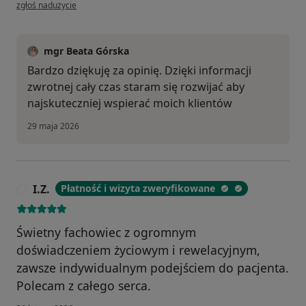
w opinii użytkownika an
zgłoś nadużycie
mgr Beata Górska
Bardzo dziękuję za opinię. Dzięki informacji
zwrotnej cały czas staram się rozwijać aby
najskuteczniej wspierać moich klientów
29 maja 2026
I.Z.
Płatność i wizyta zweryfikowane
I
Świetny fachowiec z ogromnym
doświadczeniem życiowym i rewelacyjnym,
zawsze indywidualnym podejściem do pacjenta.
Polecam z całego serca.