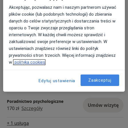
Konsultacja psychologiczna
Akceptując, pozwalasz nam i naszym partnerom używać
Umów wizytę
170 zł
Szczegóły
plików cookie (lub podobnych technologii) do zbierania
danych do celów statystycznych i dostarczania treści w
oparciu o Twoje zwyczaje przeglądania stron
Konsultacja psychologiczna online
Umów wizytę
internetowych. W każdej chwili możesz sprawdzić i
170 zł
Szczegóły
zaktualizować swoje preferencje w ustawieniach. W
ustawieniach znajdziesz również linki do polityk
Diagnoza ADHD dla dorosłych
prywatności stron trzecich. Więcej informacji znajdziesz
Umów wizytę
Od 500 zł
Szczegóły
w
polityka cookies
Terapia psychologiczna
Zaakceptuj
Umów wizytę
Edytuj ustawienia
170 zł
Szczegóły
Poradnictwo psychologiczne
Umów wizytę
170 zł
Szczegóły
+ 1 usługa