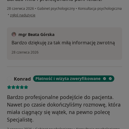
28 czerwca 2026
•
Gabinet psychologiczny
•
Konsultacja psychologiczna
w opinii użytkownika d
•
zgłoś nadużycie
mgr Beata Górska
Bardzo dziękuję za tak miłą informację zwrotną
28 czerwca 2026
Konrad
Płatność i wizyta zweryfikowane
K
Bardzo profesjonalne podejście do pacjenta.
Nawet po czasie dokończyliśmy rozmowę, która
miała ciągnący się wątek, na pewno polecę
Specjalistę.