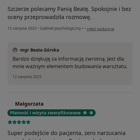
Szczerze polecamy Panią Beatę. Spokojnie i bez
oceny przeprowadziła rozmowę.
w opinii użytkownika Wojciech
12 sierpnia 2025
•
Gabinet psychologiczny
•
•
zgłoś nadużycie
mgr Beata Górska
Bardzo dziękuję za informację zwrotną. Jest dla
mnie ważnym elementem budowania warsztatu.
12 sierpnia 2025
Małgorzata
M
Płatność i wizyta zweryfikowane
Super podejście do pacjenta, zero narzucania