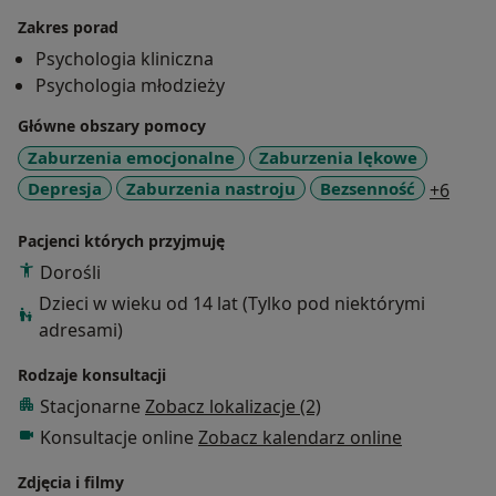
poszukać drogi ich realizacji.
Zakres porad
W moim gabinecie znajdziesz empatyczne wsparcie,
Psychologia kliniczna
odkryjesz zasoby, które pozwolą rozpocząć i
Psychologia młodzieży
skutecznie przeprowadzić proces zmian.
W swojej pracy wykorzystuję filozofię TSR oraz dialog
Główne obszary pomocy
motywujący jako narzędzia, które pozwalają znaleźć
Zaburzenia emocjonalne
Zaburzenia lękowe
rozwiązanie osobie doświadczającej trudności. Jestem
a11y_
Depresja
Zaburzenia nastroju
Bezsenność
+6
bardzo uważnym słuchaczem, któremu bliskie są
trudności, jakich doświadcza młodzież oraz dorośli. W
Pacjenci których przyjmuję
ramach swojej praktyki prowadzę spotkania
Dorośli
indywidualne w gabinecie (okolice Siedlec) oraz w
Dzieci w wieku od 14 lat (Tylko pod niektórymi
„wirtualnym gabinecie” online.
adresami)
Ukończyłam studia psychologiczne w Akademii
Ekonomiczno-Humanistycznej w Warszawie. Swoją
Rodzaje konsultacji
wiedzę i umiejętności systematycznie pogłębiam
Stacjonarne
Zobacz lokalizacje (2)
poprzez różne formy doskonalenia: studia
Konsultacje online
Zobacz kalendarz online
podyplomowe (Psychodietetyka, Seksuologia kliniczna,
Terapia małżeńska i par, Psychologia sportu), szkolenia
Zdjęcia i filmy
(Terapia Skoncentrowana na Rozwiązaniach). Znam