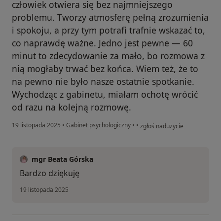
człowiek otwiera się bez najmniejszego
problemu. Tworzy atmosferę pełną zrozumienia
i spokoju, a przy tym potrafi trafnie wskazać to,
co naprawdę ważne. Jedno jest pewne — 60
minut to zdecydowanie za mało, bo rozmowa z
nią mogłaby trwać bez końca. Wiem też, że to
na pewno nie było nasze ostatnie spotkanie.
Wychodząc z gabinetu, miałam ochotę wrócić
od razu na kolejną rozmowę.
w opinii użytkownika Dominik
19 listopada 2025
•
Gabinet psychologiczny
•
•
zgłoś nadużycie
mgr Beata Górska
Bardzo dziękuję
19 listopada 2025