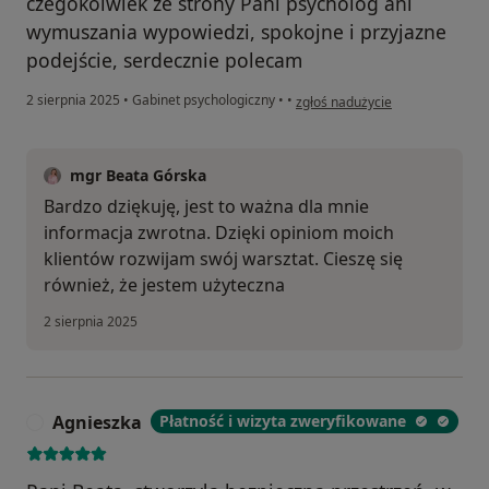
czegokolwiek ze strony Pani psycholog ani
wymuszania wypowiedzi, spokojne i przyjazne
podejście, serdecznie polecam
w opinii użytkownika Małgorzat
2 sierpnia 2025
•
Gabinet psychologiczny
•
•
zgłoś nadużycie
mgr Beata Górska
Bardzo dziękuję, jest to ważna dla mnie
informacja zwrotna. Dzięki opiniom moich
klientów rozwijam swój warsztat. Cieszę się
również, że jestem użyteczna
2 sierpnia 2025
Agnieszka
Płatność i wizyta zweryfikowane
A