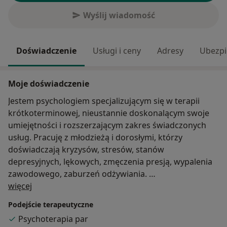
Wyślij wiadomość
Doświadczenie
Usługi i ceny
Adresy
Ubezpi
Moje doświadczenie
Jestem psychologiem specjalizującym się w terapii
krótkoterminowej, nieustannie doskonalącym swoje
umiejętności i rozszerzającym zakres świadczonych
usług. Pracuję z młodzieżą i dorosłymi, którzy
doświadczają kryzysów, stresów, stanów
depresyjnych, lękowych, zmęczenia presją, wypalenia
zawodowego, zaburzeń odżywiania.
O mnie
ZAPRASZAM: jeżeli czujesz, że coraz trudniej radzisz
więcej
sobie z życiem, jeżeli paraliżuje Cię stres przed
Podejście terapeutyczne
egzaminami, szkołą i w innych sytuacjach, jeżeli chcesz
Psychoterapia par
zmiany lub rozwoju, jeżeli chcesz ustalić cele i