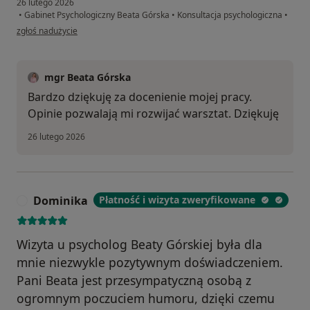
26 lutego 2026
•
Gabinet Psychologiczny Beata Górska
•
Konsultacja psychologiczna
•
w opinii użytkownika I.Z.
zgłoś nadużycie
mgr Beata Górska
Bardzo dziękuję za docenienie mojej pracy.
Opinie pozwalają mi rozwijać warsztat. Dziękuję
26 lutego 2026
Dominika
Płatność i wizyta zweryfikowane
D
Wizyta u psycholog Beaty Górskiej była dla
mnie niezwykle pozytywnym doświadczeniem.
Pani Beata jest przesympatyczną osobą z
ogromnym poczuciem humoru, dzięki czemu