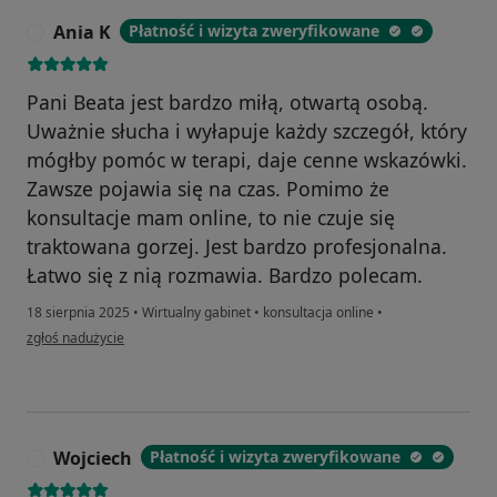
Ania K
Płatność i wizyta zweryfikowane
A
Pani Beata jest bardzo miłą, otwartą osobą.
Uważnie słucha i wyłapuje każdy szczegół, który
mógłby pomóc w terapi, daje cenne wskazówki.
Zawsze pojawia się na czas. Pomimo że
konsultacje mam online, to nie czuje się
traktowana gorzej. Jest bardzo profesjonalna.
Łatwo się z nią rozmawia. Bardzo polecam.
18 sierpnia 2025
•
Wirtualny gabinet
•
konsultacja online
•
w opinii użytkownika Ania K
zgłoś nadużycie
Wojciech
Płatność i wizyta zweryfikowane
W