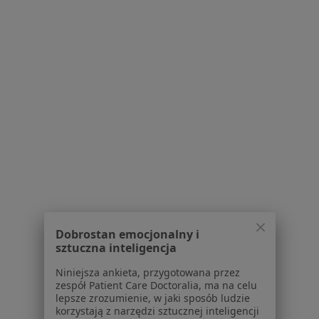
Na podstawie swojego doświadczenia i
wykształcenia Bartosz Kabała oferuje usługi takie
jak: konsultacja gastrologiczna, konsultacja
gastrologiczna + USG, konsultacja
gastroenterologiczna.
Gdzie Bartosz Kabała ma swój gabinet?
Czy Bartosz Kabała przyjmuje online, bez konieczności
pojawiania się w placówce?
Jak Bartosz Kabała akceptuje płatności po wizycie?
W jakich językach konsultuje Bartosz Kabała?
Jak Bartosz Kabała umawia wizyty?
W jakich godzinach przyjmuje Bartosz Kabała?
Dobrostan emocjonalny i
Bartosz Kabała: co mówią pacjenci?
sztuczna inteligencja
Jakie ubezpieczenia akceptuje Bartosz Kabała?
Niniejsza ankieta, przygotowana przez
zespół Patient Care Doctoralia, ma na celu
lepsze zrozumienie, w jaki sposób ludzie
korzystają z narzędzi sztucznej inteligencji