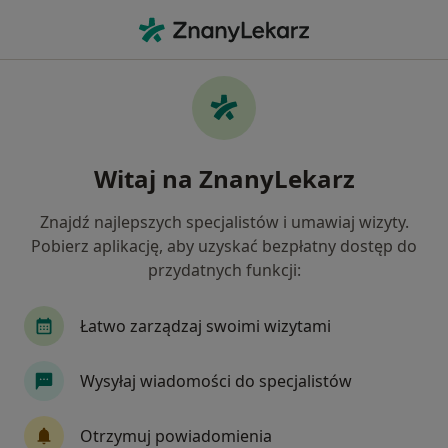
Me
Czego szukasz?
Strona Główna
Gastrolog
Katowice
Bartosz Kabała
Zmień miasto
Witaj na ZnanyLekarz
Znajdź najlepszych specjalistów i umawiaj wizyty.
Pobierz aplikację, aby uzyskać bezpłatny dostęp do
przydatnych funkcji:
lek.
Bartosz Kabała
O specjalizacja
W trakcie specjalizacji (Gastrolog)
·
Więcej
Łatwo zarządzaj swoimi wizytami
Katowice
2 adresy
Nr PWZ: 3754507
Wysyłaj wiadomości do specjalistów
23 opinie
Otrzymuj powiadomienia