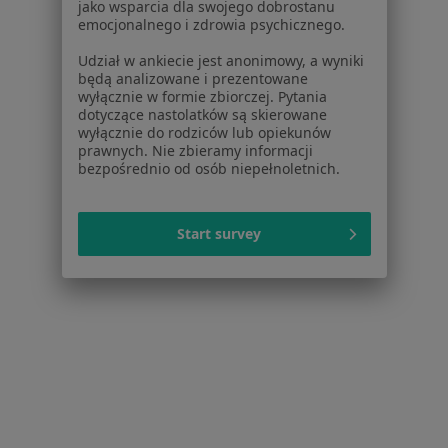
jako wsparcia dla swojego dobrostanu
emocjonalnego i zdrowia psychicznego.
Udział w ankiecie jest anonimowy, a wyniki
będą analizowane i prezentowane
wyłącznie w formie zbiorczej. Pytania
Serwis
dotyczące nastolatków są skierowane
wyłącznie do rodziców lub opiekunów
Regulamin
prawnych. Nie zbieramy informacji
Polityka prywatności pacjentów
bezpośrednio od osób niepełnoletnich.
Polityka prywatności profesjonalistów
Polityka prywatności dla profesjonalistów, których
Start survey
dane pozyskaliśmy samodzielnie
Polityka cookies
Jak działają wyniki wyszukiwania
Dostępność
O nas
Praca
Rekrutujemy!
Partnerzy
Centrum prasowe
Kontakt