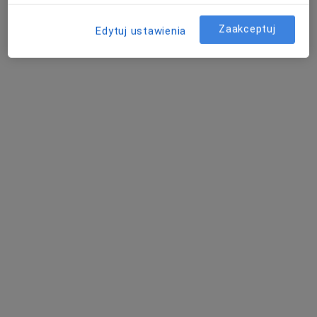
Hygge Clinic
Ignacego Paderewskiego 63,
40-282
Katowice
Zaakceptuj
Edytuj ustawienia
Powiększ mapę
otwiera się w nowej karcie
Dostępność
Pokaż kalendarz
Telefon
32 630...
Pokaż numer telefonu
Pokaż więcej
o adresie
Ubezpieczenia - brak akceptowanych
Ten specjalista przyjmuje wyłącznie pacjentów
prywatnych. Możesz opłacić wizytę samodzielnie lub