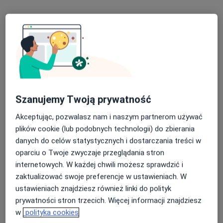
300 zł
Szczegóły
Konsultacja gastrologiczna
Umów wizytę
300 zł
Szczegóły
Konsultacja gastrologiczna + USG
350 zł
Szczegóły
Szanujemy Twoją prywatność
Akceptując, pozwalasz nam i naszym partnerom używać
W jaki sposób ustalane są ceny?
plików cookie (lub podobnych technologii) do zbierania
danych do celów statystycznych i dostarczania treści w
oparciu o Twoje zwyczaje przeglądania stron
Adresy (2)
internetowych. W każdej chwili możesz sprawdzić i
zaktualizować swoje preferencje w ustawieniach. W
Adres 1
Adres 2
ustawieniach znajdziesz również linki do polityk
prywatności stron trzecich. Więcej informacji znajdziesz
w
polityka cookies