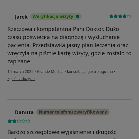
Jarek
Weryfikacja wizyty
J
Rzeczowa i kompetentna Pani Doktor. Dużo
czasu poświęciła na diagnozę i wysłuchanie
pacjenta. Przedstawiła jasny plan leczenia oraz
wręczyła na piśmie kartę wizyty, gdzie zostało to
zapisane.
15 marca 2025
•
Grande Medica
•
konsultacja gastrologiczna
•
w opinii użytkownika Jarek
zgłoś nadużycie
Danuta
Numer telefonu zweryfikowany
D
Bardzo szczegółowe wyjaśnienie i długość