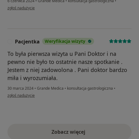
6 czerwca 2024
•
Grande Medica
•
konsultacja gastrologiczna
•
w opinii użytkownika Bartosz
zgłoś nadużycie
Pacjentka
Weryfikacja wizyty
P
To była pierwsza wizyta u Pani Doktor i na
pewno nie było to ostatnie nasze spotkanie .
Jestem z niej zadowolona . Pani doktor bardzo
miła i wyrozumiała.
30 marca 2024
•
Grande Medica
•
konsultacja gastrologiczna
•
w opinii użytkownika Pacjentka
zgłoś nadużycie
Zobacz więcej
opinie powyżej