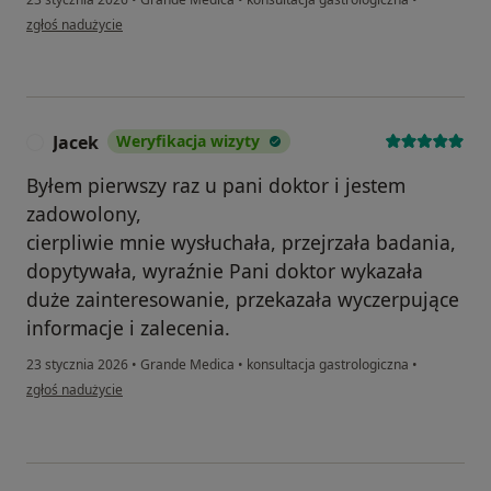
w opinii użytkownika Daria
zgłoś nadużycie
Jacek
Weryfikacja wizyty
J
Byłem pierwszy raz u pani doktor i jestem
zadowolony,
cierpliwie mnie wysłuchała, przejrzała badania,
dopytywała, wyraźnie Pani doktor wykazała
duże zainteresowanie, przekazała wyczerpujące
informacje i zalecenia.
23 stycznia 2026
•
Grande Medica
•
konsultacja gastrologiczna
•
w opinii użytkownika Jacek
zgłoś nadużycie