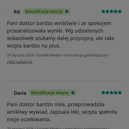
RG
Weryfikacja wizyty
R
Pani doktor bardzo wnikliwie i ze spokojem
przeanalizowała wyniki. Wg udzielonych
wskazówek szukamy dalej przyczyny, ale cała
wizyta bardzo na plus.
24 stycznia 2026
•
Grande Medica
•
konsultacja gastrologiczna
•
w opinii użytkownika RG
zgłoś nadużycie
Daria
Weryfikacja wizyty
D
Pani doktor bardzo miła, przeprowadziła
wnikliwy wywiad, zapisala leki, wizyta spełniła
moje oczekiwania.
23 stycznia 2026
•
Grande Medica
•
konsultacja gastrologiczna
•