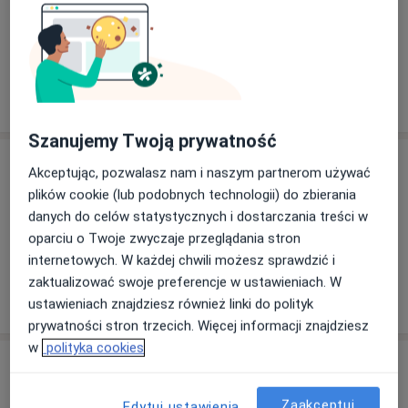
Zobacz galerię (2)
Pokaż więcej
o doświadczeniu
Szanujemy Twoją prywatność
Usługi i ceny
Akceptując, pozwalasz nam i naszym partnerom używać
plików cookie (lub podobnych technologii) do zbierania
Konsultacja gastrologiczna
Umów wizytę
danych do celów statystycznych i dostarczania treści w
Od 300 zł
Szczegóły
oparciu o Twoje zwyczaje przeglądania stron
internetowych. W każdej chwili możesz sprawdzić i
zaktualizować swoje preferencje w ustawieniach. W
W jaki sposób ustalane są ceny?
ustawieniach znajdziesz również linki do polityk
prywatności stron trzecich. Więcej informacji znajdziesz
w
polityka cookies
Adresy (2)
Zaakceptuj
Edytuj ustawienia