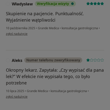
Władysław
Weryfikacja wizyty
W
Skupienie na pacjencie. Punktualność.
Wyjaśnienie wątpliwości
10 października 2025
•
Grande Medica
•
konsultacja gastrologiczna
•
w opinii użytkownika Władysław
zgłoś nadużycie
Aleks
Numer telefonu zweryfikowany
A
Okropny lekarz. Zapytała: „Czy wypisać dla pana
lek?” W efekcie nie wypisała tego, co było
potrzebne
10 lipca 2025
•
Grande Medica
•
konsultacja gastrologiczna
•
w opinii użytkownika Aleks
zgłoś nadużycie