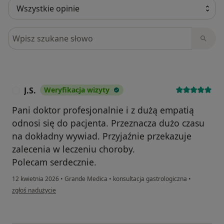
Szukaj w opiniach
J.S.
Weryfikacja wizyty
J
Pani doktor profesjonalnie i z dużą empatią
odnosi się do pacjenta. Przeznacza dużo czasu
na dokładny wywiad. Przyjaźnie przekazuje
zalecenia w leczeniu choroby.
Polecam serdecznie.
12 kwietnia 2026
•
Grande Medica
•
konsultacja gastrologiczna
•
w opinii użytkownika J.S.
zgłoś nadużycie