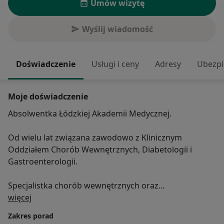
Umów wizytę
Wyślij wiadomość
Doświadczenie
Usługi i ceny
Adresy
Ubezpi
Moje doświadczenie
Absolwentka Łódzkiej Akademii Medycznej.
Od wielu lat związana zawodowo z Klinicznym
Oddziałem Chorób Wewnętrznych, Diabetologii i
Gastroenterologii.
Specjalistka chorób wewnętrznych oraz
O mnie
gastroenterologii.
więcej
Zakres porad
Zajmuje się leczeniem chorób przewodu