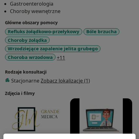
Gastroenterologia
pokarmowego oraz endoskopią górnego i dolnego
Choroby wewnętrzne
odcinka przewodu pokarmowego (gastroskopia,
kolonoskopia). Posiada również doświadczenie w
Główne obszary pomocy
diagnostyce i leczeniu chorób ultrarzadkich.
Refluks żołądkowo-przełykowy
Bóle brzucha
Choroby żołądka
Prowadzi zajęcia praktyczne dla studentów medycyny.
Wrzodziejące zapalenie jelita grubego
a11y_sr_more_diseases
Choroba wrzodowa
+11
Rodzaje konsultacji
Stacjonarne
Zobacz lokalizacje (1)
Zdjęcia i filmy