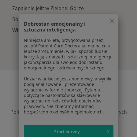
Zapalenie jelit w Zielonej Górze
Bóle brzucha w Zielonej Górze
Dobrostan emocjonalny i
sztuczna inteligencja
Więcej (15)
Więcej w kategorii: Najczęście leczone chorob
Niniejsza ankieta, przygotowana przez
zespół Patient Care Doctoralia, ma na celu
lepsze zrozumienie, w jaki sposób ludzie
korzystają z narzędzi sztucznej inteligencji
jako wsparcia dla swojego dobrostanu
emocjonalnego i zdrowia psychicznego.
Serwis
Udział w ankiecie jest anonimowy, a wyniki
będą analizowane i prezentowane
Regulamin
wyłącznie w formie zbiorczej. Pytania
dotyczące nastolatków są skierowane
Polityka prywatności pacjentów
wyłącznie do rodziców lub opiekunów
Polityka prywatności profesjonalistów
prawnych. Nie zbieramy informacji
Polityka prywatności dla profesjonalistów, których
bezpośrednio od osób niepełnoletnich.
dane pozyskaliśmy samodzielnie
Polityka cookies
Start survey
Jak działają wyniki wyszukiwania