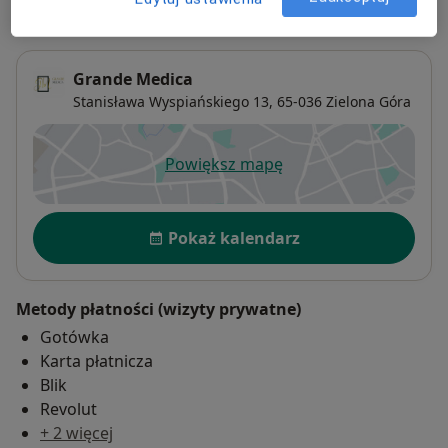
Adres 1
Adres 2
Grande Medica
Stanisława Wyspiańskiego 13,
65-036
Zielona Góra
Powiększ mapę
otwiera się w nowej karcie
Dostępność
Pokaż kalendarz
Metody płatności (wizyty prywatne)
Gotówka
Karta płatnicza
Blik
Revolut
+ 2 więcej