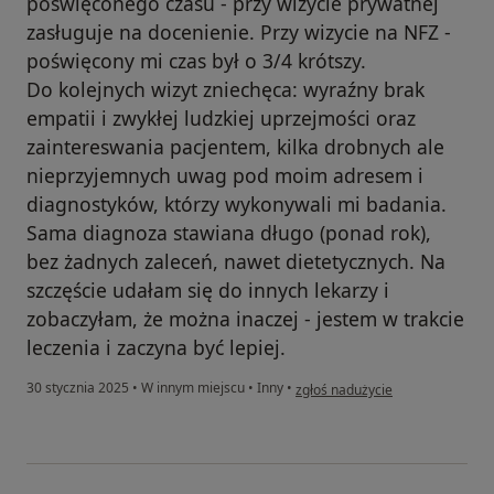
poświęconego czasu - przy wizycie prywatnej
zasługuje na docenienie. Przy wizycie na NFZ -
poświęcony mi czas był o 3/4 krótszy.
Do kolejnych wizyt zniechęca: wyraźny brak
empatii i zwykłej ludzkiej uprzejmości oraz
zaintereswania pacjentem, kilka drobnych ale
nieprzyjemnych uwag pod moim adresem i
diagnostyków, którzy wykonywali mi badania.
Sama diagnoza stawiana długo (ponad rok),
bez żadnych zaleceń, nawet dietetycznych. Na
szczęście udałam się do innych lekarzy i
zobaczyłam, że można inaczej - jestem w trakcie
leczenia i zaczyna być lepiej.
w opinii użytkownika Danuta
30 stycznia 2025
•
W innym miejscu
•
Inny
•
zgłoś nadużycie