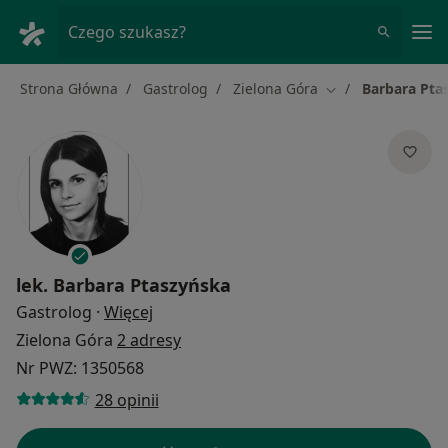
Me
Czego szukasz?
Strona Główna
Gastrolog
Zielona Góra
Barbara Pta
Zmień miasto
lek.
Barbara Ptaszyńska
O specjalizacjach
Gastrolog
·
Więcej
Zielona Góra
2 adresy
Nr PWZ: 1350568
28 opinii