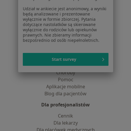
Praca
Rekrutujemy!
Partnerzy
Udział w ankiecie jest anonimowy, a wyniki
będą analizowane i prezentowane
Centrum prasowe
wyłącznie w formie zbiorczej. Pytania
Kontakt
dotyczące nastolatków są skierowane
wyłącznie do rodziców lub opiekunów
Dla pacjentów
prawnych. Nie zbieramy informacji
bezpośrednio od osób niepełnoletnich.
Lekarze
Placówki medyczne
Pytania i odpowiedzi
Start survey
Usługi i zabiegi
Choroby
Pomoc
Aplikacje mobilne
Blog dla pacjentów
Dla profesjonalistów
Cennik
Dla lekarzy
Dla placówek medycznych