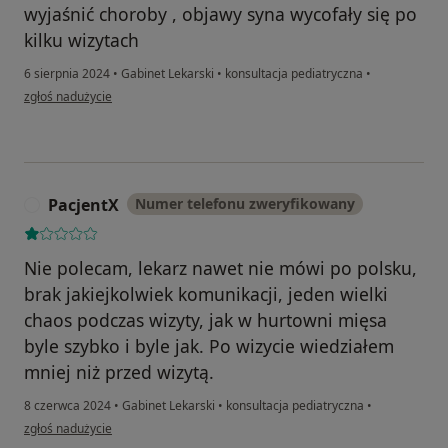
wyjaśnić choroby , objawy syna wycofały się po
kilku wizytach
6 sierpnia 2024
•
Gabinet Lekarski
•
konsultacja pediatryczna
•
w opinii użytkownika Radosława Kowalakowska
zgłoś nadużycie
PacjentX
Numer telefonu zweryfikowany
P
Nie polecam, lekarz nawet nie mówi po polsku,
brak jakiejkolwiek komunikacji, jeden wielki
chaos podczas wizyty, jak w hurtowni mięsa
byle szybko i byle jak. Po wizycie wiedziałem
mniej niż przed wizytą.
8 czerwca 2024
•
Gabinet Lekarski
•
konsultacja pediatryczna
•
w opinii użytkownika PacjentX
zgłoś nadużycie