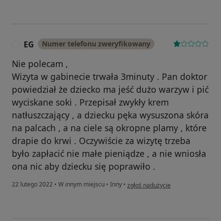
EG
Numer telefonu zweryfikowany
E
Nie polecam ,
Wizyta w gabinecie trwała 3minuty . Pan doktor
powiedział że dziecko ma jeść dużo warzyw i pić
wyciskane soki . Przepisał zwykły krem
natłuszczający , a dziecku pęka wysuszona skóra
na palcach , a na ciele są okropne plamy , które
drapie do krwi . Oczywiście za wizytę trzeba
było zapłacić nie małe pieniądze , a nie wniosła
ona nic aby dziecku się poprawiło .
w opinii użytkownika EG
22 lutego 2022
•
W innym miejscu
•
Inny
•
zgłoś nadużycie