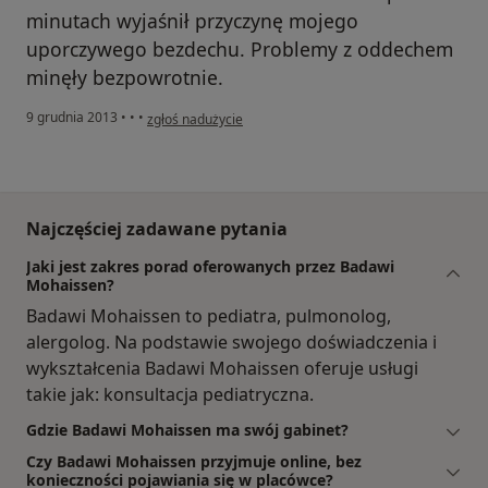
minutach wyjaśnił przyczynę mojego
uporczywego bezdechu. Problemy z oddechem
minęły bezpowrotnie.
w opinii użytkownika Michał G.
9 grudnia 2013
•
•
•
zgłoś nadużycie
Najczęściej zadawane pytania
Jaki jest zakres porad oferowanych przez Badawi
Mohaissen?
Badawi Mohaissen to pediatra, pulmonolog,
alergolog. Na podstawie swojego doświadczenia i
wykształcenia Badawi Mohaissen oferuje usługi
takie jak: konsultacja pediatryczna.
Gdzie Badawi Mohaissen ma swój gabinet?
Czy Badawi Mohaissen przyjmuje online, bez
konieczności pojawiania się w placówce?