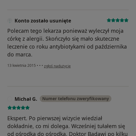
Konto zostało usunięte
Polecam tego lekarza ponieważ wyleczył moja
córkę z alergii. Skończyło się mało skuteczne
leczenie co roku antybiotykami od października
do marca.
w opinii użytkownika Konto zostało usunięte
13 kwietnia 2015
•
•
•
zgłoś nadużycie
Michał G.
Numer telefonu zweryfikowany
M
Ekspert. Po pierwszej wizycie wiedział
dokładnie, co mi dolega. Wcześniej tułałem się
od ośrodka do ośrodka. Doktor Badawi po kilku