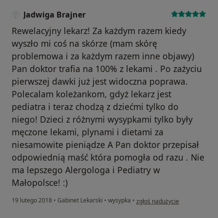
Jadwiga Brajner
Rewelacyjny lekarz! Za każdym razem kiedy
wyszło mi coś na skórze (mam skórę
problemowa i za każdym razem inne objawy)
Pan doktor trafia na 100% z lekami . Po zażyciu
pierwszej dawki już jest widoczna poprawa.
Polecalam koleżankom, gdyż lekarz jest
pediatra i teraz chodzą z dziećmi tylko do
niego! Dzieci z różnymi wysypkami tylko były
męczone lekami, plynami i dietami za
niesamowite pieniądze A Pan doktor przepisał
odpowiednią maść która pomogła od razu . Nie
ma lepszego Alergologa i Pediatry w
Małopolsce! :)
w opinii użytkownika Jadwiga 
19 lutego 2018
•
Gabinet Lekarski
•
wysypka
•
zgłoś nadużycie