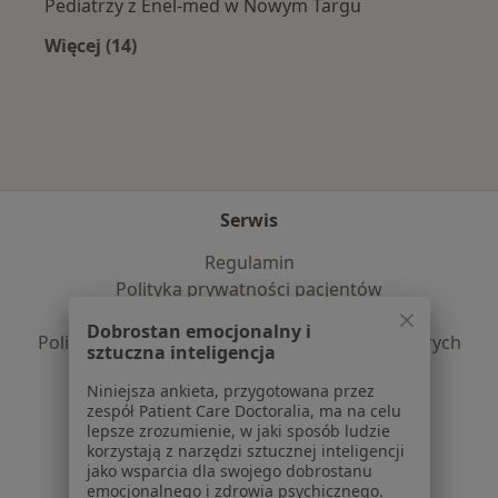
Pediatrzy z Enel-med w Nowym Targu
Więcej (14)
Więcej w kategorii: Najpopularniejsze ubezpi
Serwis
Regulamin
Polityka prywatności pacjentów
Polityka prywatności profesjonalistów
Dobrostan emocjonalny i
Polityka prywatności dla profesjonalistów, których
sztuczna inteligencja
dane pozyskaliśmy samodzielnie
Niniejsza ankieta, przygotowana przez
Polityka cookies
zespół Patient Care Doctoralia, ma na celu
Jak działają wyniki wyszukiwania
lepsze zrozumienie, w jaki sposób ludzie
Dostępność
korzystają z narzędzi sztucznej inteligencji
jako wsparcia dla swojego dobrostanu
O nas
emocjonalnego i zdrowia psychicznego.