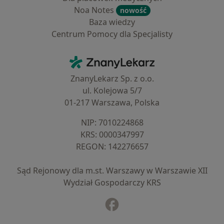
Noa Notes
nowość
Baza wiedzy
Centrum Pomocy dla Specjalisty
Kontakt
ZnanyLekarz - Strona główna
ZnanyLekarz Sp. z o.o.
ul. Kolejowa 5/7
01-217 Warszawa, Polska
NIP: ⁠7010224868
KRS: ⁠0000347997
REGON: ⁠142276657
Sąd Rejonowy dla m.st. Warszawy w Warszawie XII
Wydział Gospodarczy KRS
Facebook
otwiera się w nowej karcie