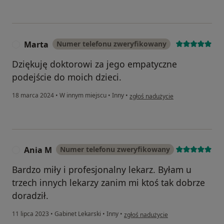
Marta
Numer telefonu zweryfikowany
M
Dziękuję doktorowi za jego empatyczne
podejście do moich dzieci.
w opinii użytkownika Marta
18 marca 2024
•
W innym miejscu
•
Inny
•
zgłoś nadużycie
Ania M
Numer telefonu zweryfikowany
A
Bardzo miły i profesjonalny lekarz. Byłam u
trzech innych lekarzy zanim mi ktoś tak dobrze
doradził.
w opinii użytkownika Ania M
11 lipca 2023
•
Gabinet Lekarski
•
Inny
•
zgłoś nadużycie