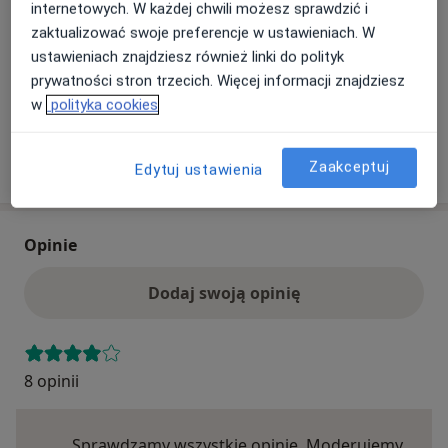
internetowych. W każdej chwili możesz sprawdzić i
Ten specjalista przyjmuje wyłącznie pacjentów
zaktualizować swoje preferencje w ustawieniach. W
prywatnych. Możesz opłacić wizytę samodzielnie lub
ustawieniach znajdziesz również linki do polityk
znaleźć innego specjalistę, który akceptuje Twoje
prywatności stron trzecich. Więcej informacji znajdziesz
ubezpieczenie.
w
polityka cookies
Szukaj specjalistów według ubezpieczenia
Zaakceptuj
Edytuj ustawienia
Opinie
Dodaj swoją opinię
8 opinii
Sprawdzamy wszystkie opinie. Moderujemy