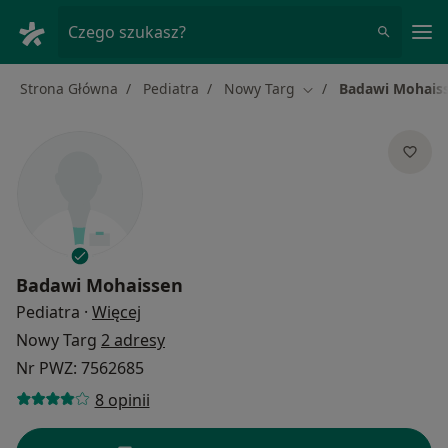
Me
Czego szukasz?
Strona Główna
Pediatra
Nowy Targ
Badawi Mohais
Zmień miasto
Badawi Mohaissen
O specjalizacjach
Pediatra
·
Więcej
Nowy Targ
2 adresy
Nr PWZ: 7562685
8 opinii