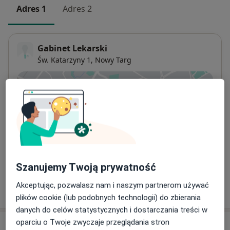
Adres 1
Adres 2
Gabinet Lekarski
Św. Katarzyny 1,
Nowy Targ
Powiększ mapę
otwiera się w nowej karcie
Dostępność
W tym gabinecie nie można umawiać wizyt przez
internet
Co mam zrobić w tej sytuacji?
Szanujemy Twoją prywatność
Akceptując, pozwalasz nam i naszym partnerom używać
Pokaż więcej
o adresie
plików cookie (lub podobnych technologii) do zbierania
danych do celów statystycznych i dostarczania treści w
oparciu o Twoje zwyczaje przeglądania stron
Ubezpieczenia - brak akceptowanych