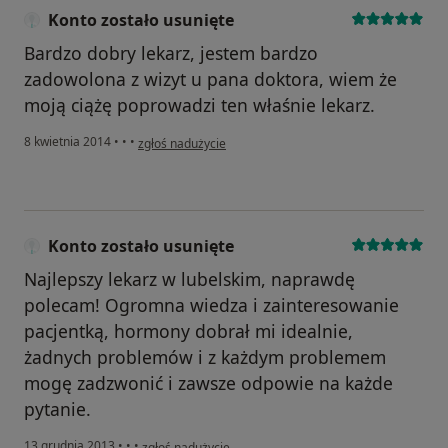
Konto zostało usunięte
Bardzo dobry lekarz, jestem bardzo
zadowolona z wizyt u pana doktora, wiem że
moją ciążę poprowadzi ten właśnie lekarz.
w opinii użytkownika Konto zostało usunięte
8 kwietnia 2014
•
•
•
zgłoś nadużycie
Konto zostało usunięte
Najlepszy lekarz w lubelskim, naprawdę
polecam! Ogromna wiedza i zainteresowanie
pacjentką, hormony dobrał mi idealnie,
żadnych problemów i z każdym problemem
mogę zadzwonić i zawsze odpowie na każde
pytanie.
w opinii użytkownika Konto zostało usunięte
13 grudnia 2013
•
•
•
zgłoś nadużycie