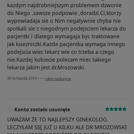
kazdym najdrobniejszym problemem dzwonie
do Niego ,zawsze podpowie ,doradzi.Ci,ktorzy
wypowiadaja sie o Nim negatywnie chyba nie
spotkali sie z niegodnym podejsciem lekarza do
pacjentki i dlatego wymagaja byc traktowane
jak ksiezniczki.Kazda pacjentka wymaga innego
podejscia wiec lekarz wie co trzeba a czego
nie.Kazdej kobiecie polecam miec takiego
lekarza jakim jest dr.Mrozowski.
w opinii użytkownika Konto zostało usunięte
30 listopada 2010
•
•
•
zgłoś nadużycie
Konto zostało usunięte
UWAŻAM ŻE TO NAJLEPSZY GINEKOLOG.
LECZYŁAM SIĘ JUŻ U KILKU ALE DR MROZOWSKI