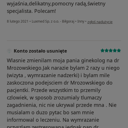
wyjaśnia,delikatny,pomocny radą,świetny
specjalista. Polecam!
w opinii użytkownika Agn
8 lutego 2021
•
Luxmed Sp. z o.o. - Biłgoraj
•
Inny
•
zgłoś nadużycie
Konto zostało usunięte
Wlasnie zmienilam moja pania ginekolog na dr
Mrozowskiego.Jak narazie bylam 2 razy u niego
(wizyta , wymrazanie nadzerki) i bylam mile
zaskoczona podejsciem dr Mrozowskiego do
pacjentki. Przede wszystkim to przemily
czlowiek, w sposob zrozumialy tlumaczy
zagadnienia, nic nie ukrywal przede mna . Nie
musialam o duzo pytac bo sam mnie
informowal o leczeniu. Na wymrazanie
przyszlam zestresowana jednak pan dr