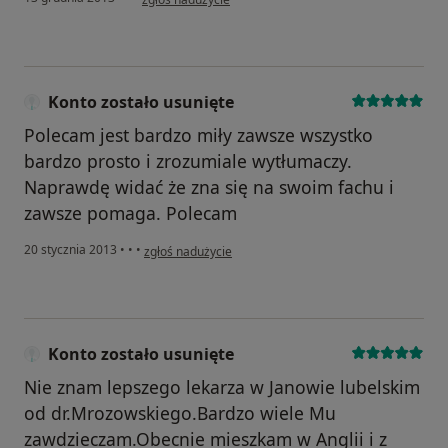
Konto zostało usunięte
Polecam jest bardzo miły zawsze wszystko
bardzo prosto i zrozumiale wytłumaczy.
Naprawdę widać że zna się na swoim fachu i
zawsze pomaga. Polecam
w opinii użytkownika Konto zostało usunięte
20 stycznia 2013
•
•
•
zgłoś nadużycie
Konto zostało usunięte
Nie znam lepszego lekarza w Janowie lubelskim
od dr.Mrozowskiego.Bardzo wiele Mu
zawdzieczam.Obecnie mieszkam w Anglii i z