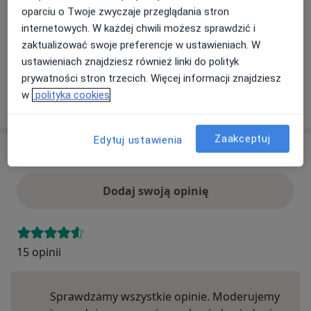
Ten specjalista przyjmuje wyłącznie pacjentów
oparciu o Twoje zwyczaje przeglądania stron
prywatnych. Możesz opłacić wizytę samodzielnie lub
internetowych. W każdej chwili możesz sprawdzić i
znaleźć innego specjalistę, który akceptuje Twoje
zaktualizować swoje preferencje w ustawieniach. W
ubezpieczenie.
ustawieniach znajdziesz również linki do polityk
prywatności stron trzecich. Więcej informacji znajdziesz
w
polityka cookies
Szukaj specjalistów według ubezpieczenia
Zaakceptuj
Edytuj ustawienia
Opinie
Dodaj swoją opinię
15 opinii
Sprawdzamy wszystkie opinie. Moderujemy