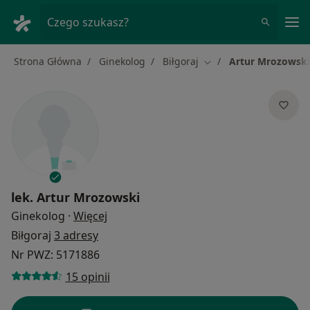
Me
Czego szukasz?
Strona Główna
Ginekolog
Biłgoraj
Artur Mrozowski
Zmień miasto
lek.
Artur Mrozowski
O specjalizacjach
Ginekolog
·
Więcej
Biłgoraj
3 adresy
Nr PWZ: 5171886
15 opinii