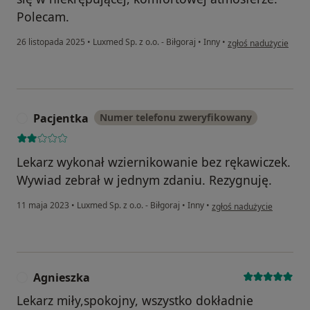
Polecam.
w opinii użytkownika
26 listopada 2025
•
Luxmed Sp. z o.o. - Biłgoraj
•
Inny
•
zgłoś nadużycie
Pacjentka
Numer telefonu zweryfikowany
P
Lekarz wykonał wziernikowanie bez rękawiczek.
Wywiad zebrał w jednym zdaniu. Rezygnuję.
w opinii użytkownika Pacj
11 maja 2023
•
Luxmed Sp. z o.o. - Biłgoraj
•
Inny
•
zgłoś nadużycie
Agnieszka
A
Lekarz miły,spokojny, wszystko dokładnie