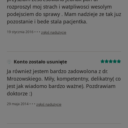
rozproszyl moj strach i watpliwosci wesolym
podejsciem do sprawy . Mam nadzieje ze tak juz
pozostanie i bede stala pacjentka.
w opinii użytkownika Konto zostało usunięte
19 stycznia 2016
•
•
•
zgłoś nadużycie
Konto zostało usunięte
Ja również jestem bardzo zadowolona z dr.
Mrozowskiego. Miły, kompetentny, delikatny( co
jest jak wiadomo bardzo ważne). Pozdrawiam
doktorze :)
w opinii użytkownika Konto zostało usunięte
29 maja 2014
•
•
•
zgłoś nadużycie