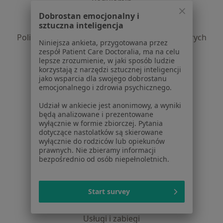
Regulamin
Polityka prywatności pacjentów
Dobrostan emocjonalny i
Polityka prywatności profesjonalistów
sztuczna inteligencja
Polityka prywatności dla profesjonalistów, których
Niniejsza ankieta, przygotowana przez
dane pozyskaliśmy samodzielnie
zespół Patient Care Doctoralia, ma na celu
Polityka cookies
lepsze zrozumienie, w jaki sposób ludzie
korzystają z narzędzi sztucznej inteligencji
Jak działają wyniki wyszukiwania
jako wsparcia dla swojego dobrostanu
Dostępność
emocjonalnego i zdrowia psychicznego.
O nas
Udział w ankiecie jest anonimowy, a wyniki
Praca
Rekrutujemy!
będą analizowane i prezentowane
Partnerzy
wyłącznie w formie zbiorczej. Pytania
Centrum prasowe
dotyczące nastolatków są skierowane
wyłącznie do rodziców lub opiekunów
Kontakt
prawnych. Nie zbieramy informacji
bezpośrednio od osób niepełnoletnich.
Dla pacjentów
Lekarze
Start survey
Placówki medyczne
Pytania i odpowiedzi
Usługi i zabiegi