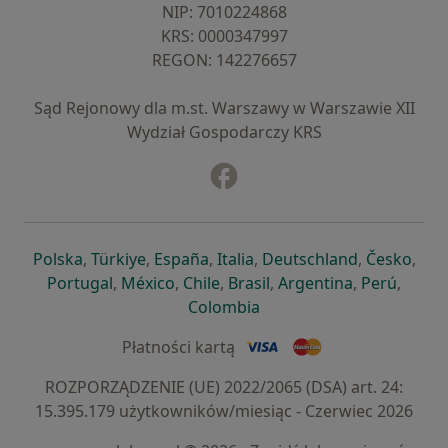
NIP: ⁠7010224868
KRS: ⁠0000347997
REGON: ⁠142276657
Sąd Rejonowy dla m.st. Warszawy w Warszawie XII
Wydział Gospodarczy KRS
Facebook
otwiera się w nowej karcie
otwiera się w nowej karcie
otwiera się w nowej karcie
otwiera się w nowej karcie
otwiera się w nowej karci
otwiera się
otwi
Polska
,
Türkiye
,
España
,
Italia
,
Deutschland
,
Česko
,
otwiera się w nowej karcie
otwiera się w nowej karcie
otwiera się w nowej karcie
otwiera się w nowej kar
otwiera się 
otwier
Portugal
,
México
,
Chile
,
Brasil
,
Argentina
,
Perú
,
otwiera się w nowej karc
Colombia
Płatności kartą
ROZPORZĄDZENIE (UE) 2022/2065 (DSA) art. 24:
15.395.179 użytkowników/miesiąc - Czerwiec 2026