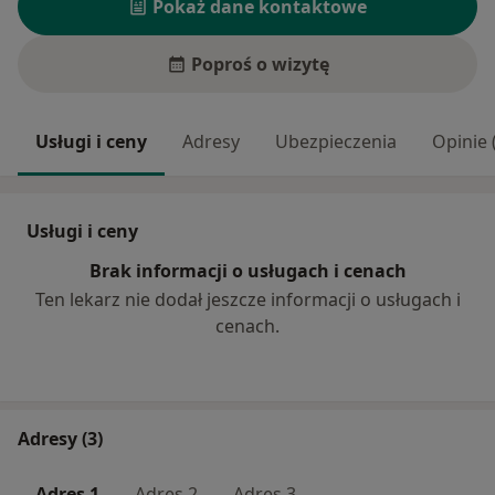
Pokaż dane kontaktowe
Poproś o wizytę
Usługi i ceny
Adresy
Ubezpieczenia
Opinie 
Usługi i ceny
Brak informacji o usługach i cenach
Ten lekarz nie dodał jeszcze informacji o usługach i
cenach.
Adresy (3)
Adres 1
Adres 2
Adres 3