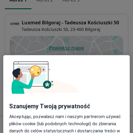
Luxmed Biłgoraj - Tadeusza Kościuszki 50
Tadeusza Kościuszki 50,
23-400
Biłgoraj
Powiększ mapę
otwiera się w nowej karcie
Dostępność
W tym gabinecie nie można umawiać wizyt przez
internet
Co mam zrobić w tej sytuacji?
Pokaż więcej
o adresie
Szanujemy Twoją prywatność
Akceptując, pozwalasz nam i naszym partnerom używać
plików cookie (lub podobnych technologii) do zbierania
Ubezpieczenia - brak akceptowanych
danych do celów statystycznych i dostarczania treści w