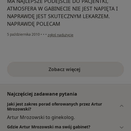
MA NAJLEPSZE PODEJŚCIE DO PACJENTKI,
ATMOSFERA W GABINECIE NIE JEST NAPIĘTA I
NAPRAWDĘ JEST SKUTECZNYM LEKARZEM.
NAPRAWDĘ POLECAM
w opinii użytkownika Konto zostało usunięte
5 października 2010
•
•
•
zgłoś nadużycie
Zobacz więcej
opinie powyżej
Najczęściej zadawane pytania
Jaki jest zakres porad oferowanych przez Artur
Mrozowski?
Artur Mrozowski to ginekolog.
Gdzie Artur Mrozowski ma swój gabinet?