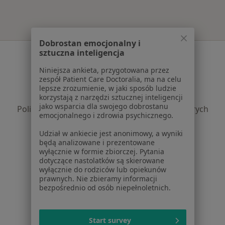
Dobrostan emocjonalny i
sztuczna inteligencja
Serwis
Niniejsza ankieta, przygotowana przez
Regulamin
zespół Patient Care Doctoralia, ma na celu
Polityka prywatności pacjentów
lepsze zrozumienie, w jaki sposób ludzie
Polityka prywatności profesjonalistów
korzystają z narzędzi sztucznej inteligencji
jako wsparcia dla swojego dobrostanu
Polityka prywatności dla profesjonalistów, których
emocjonalnego i zdrowia psychicznego.
dane pozyskaliśmy samodzielnie
Polityka cookies
Udział w ankiecie jest anonimowy, a wyniki
będą analizowane i prezentowane
Jak działają wyniki wyszukiwania
wyłącznie w formie zbiorczej. Pytania
Dostępność
dotyczące nastolatków są skierowane
O nas
wyłącznie do rodziców lub opiekunów
prawnych. Nie zbieramy informacji
Praca
Rekrutujemy!
bezpośrednio od osób niepełnoletnich.
Partnerzy
Centrum prasowe
Kontakt
Start survey