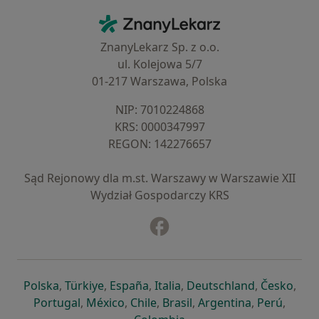
Kontakt
ZnanyLekarz - Strona główna
ZnanyLekarz Sp. z o.o.
ul. Kolejowa 5/7
01-217 Warszawa, Polska
NIP: ⁠7010224868
KRS: ⁠0000347997
REGON: ⁠142276657
Sąd Rejonowy dla m.st. Warszawy w Warszawie XII
Wydział Gospodarczy KRS
Facebook
otwiera się w nowej karcie
otwiera się w nowej karcie
otwiera się w nowej karcie
otwiera się w nowej karcie
otwiera się w nowej karci
otwiera się
otwi
Polska
,
Türkiye
,
España
,
Italia
,
Deutschland
,
Česko
,
otwiera się w nowej karcie
otwiera się w nowej karcie
otwiera się w nowej karcie
otwiera się w nowej kar
otwiera się 
otwier
Portugal
,
México
,
Chile
,
Brasil
,
Argentina
,
Perú
,