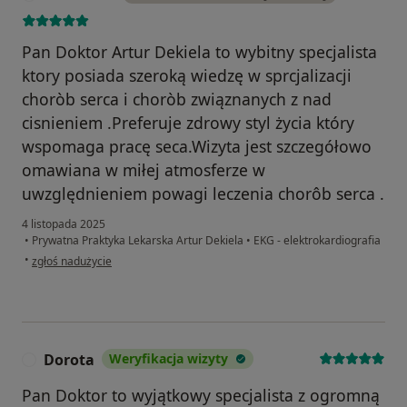
Pan Doktor Artur Dekiela to wybitny specjalista
ktory posiada szeroką wiedzę w sprcjalizacji
choròb serca i choròb związnanych z nad
cisnieniem .Preferuje zdrowy styl życia który
wspomaga pracę seca.Wizyta jest szczegółowo
omawiana w miłej atmosferze w
uwzględnieniem powagi leczenia chorôb serca .
4 listopada 2025
•
Prywatna Praktyka Lekarska Artur Dekiela
•
EKG - elektrokardiografia
w opinii użytkownika Marianna
•
zgłoś nadużycie
Dorota
Weryfikacja wizyty
D
Pan Doktor to wyjątkowy specjalista z ogromną