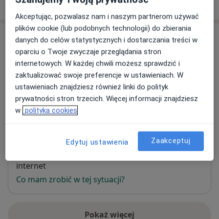
W jaki sposób ustalane są ceny?
Akceptując, pozwalasz nam i naszym partnerom używać
plików cookie (lub podobnych technologii) do zbierania
Adres
danych do celów statystycznych i dostarczania treści w
oparciu o Twoje zwyczaje przeglądania stron
Prywatna Praktyka Lekarska Artur
internetowych. W każdej chwili możesz sprawdzić i
Dekiela
zaktualizować swoje preferencje w ustawieniach. W
Sikorskiego 126/128,
Częstochówka - Parkitka
, 42-
ustawieniach znajdziesz również linki do polityk
200
Częstochowa
prywatności stron trzecich. Więcej informacji znajdziesz
w
polityka cookies
Powiększ mapę
otwiera się w nowej karcie
Zaakceptuj
Edytuj ustawienia
Dostępność
W tym gabinecie nie można umawiać wizyt przez
internet
Co mam zrobić w tej sytuacji?
Pokaż więcej