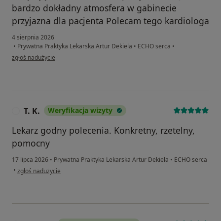
bardzo dokładny atmosfera w gabinecie
przyjazna dla pacjenta Polecam tego kardiologa
4 sierpnia 2026
•
Prywatna Praktyka Lekarska Artur Dekiela
•
ECHO serca
•
w opinii użytkownika Anna
zgłoś nadużycie
T. K.
Weryfikacja wizyty
T
Lekarz godny polecenia. Konkretny, rzetelny,
pomocny
17 lipca 2026
•
Prywatna Praktyka Lekarska Artur Dekiela
•
ECHO serca
w opinii użytkownika T. K.
•
zgłoś nadużycie