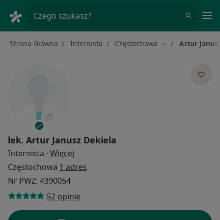
Me
Czego szukasz?
Strona Główna
Internista
Częstochowa
Artur Janus
Zmień miasto
lek.
Artur Janusz Dekiela
O specjalizacjach
Internista
·
Więcej
Częstochowa
1 adres
Nr PWZ: 4390054
52 opinie