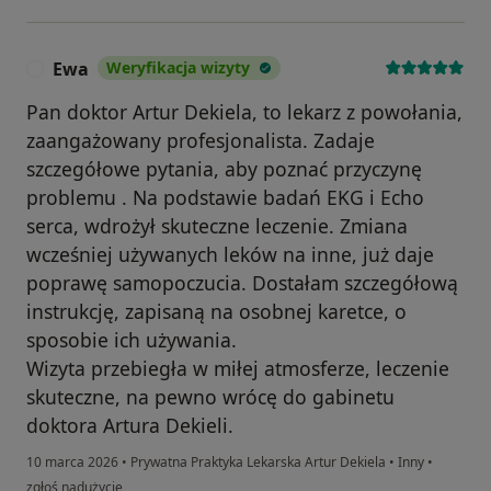
Ewa
Weryfikacja wizyty
E
Pan doktor Artur Dekiela, to lekarz z powołania,
zaangażowany profesjonalista. Zadaje
szczegółowe pytania, aby poznać przyczynę
problemu . Na podstawie badań EKG i Echo
serca, wdrożył skuteczne leczenie. Zmiana
wcześniej używanych leków na inne, już daje
poprawę samopoczucia. Dostałam szczegółową
instrukcję, zapisaną na osobnej karetce, o
sposobie ich używania.
Wizyta przebiegła w miłej atmosferze, leczenie
skuteczne, na pewno wrócę do gabinetu
doktora Artura Dekieli.
10 marca 2026
•
Prywatna Praktyka Lekarska Artur Dekiela
•
Inny
•
w opinii użytkownika Ewa
zgłoś nadużycie