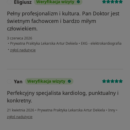
Eligiusz
Weryfikacja wizyty
E
Pełny profesjonalizm i kultura. Pan Doktor jest
świetnym fachowcem i bardzo miłym
człowiekiem.
3 czerwca 2026
•
Prywatna Praktyka Lekarska Artur Dekiela
•
EKG - elektrokardiografia
w opinii użytkownika Eligiusz
•
zgłoś nadużycie
Yan
Weryfikacja wizyty
Y
Perfekcyjny specjalista kardiolog, punktualny i
konkretny.
21 kwietnia 2026
•
Prywatna Praktyka Lekarska Artur Dekiela
•
Inny
•
w opinii użytkownika Yan
zgłoś nadużycie