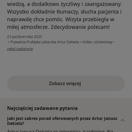
wiedzą, a dodatkowo życzliwy i zaangażowany.
Wszystko dokładnie tłumaczy, słucha pacjenta i
naprawdę chce pomóc. Wizyta przebiegła w
miłej atmosferze. Zdecydowanie polecam!
23 października 2025
•
Prywatna Praktyka Lekarska Artur Dekiela
•
Holter ciśnieniowy
•
w opinii użytkownika Dorota
zgłoś nadużycie
Zobacz więcej
opinie powyżej
Najczęściej zadawane pytania
Jaki jest zakres porad oferowanych przez Artur Janusz
Dekiela?
Artur Janusz Dekiela to internista, kardiolog. Na