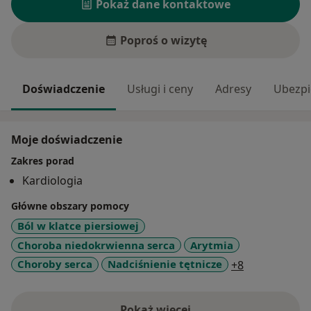
Pokaż dane kontaktowe
Poproś o wizytę
Doświadczenie
Usługi i ceny
Adresy
Ubezpi
Moje doświadczenie
Zakres porad
Kardiologia
Główne obszary pomocy
Ból w klatce piersiowej
Choroba niedokrwienna serca
Arytmia
a11y_sr_mor
Choroby serca
Nadciśnienie tętnicze
+8
Pokaż więcej