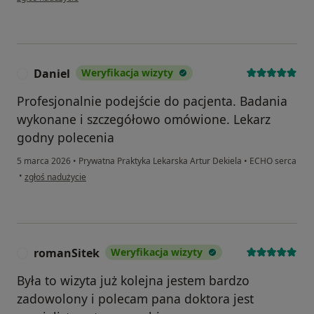
Daniel
Weryfikacja wizyty
D
Profesjonalnie podejście do pacjenta. Badania
wykonane i szczegółowo omówione. Lekarz
godny polecenia
5 marca 2026
•
Prywatna Praktyka Lekarska Artur Dekiela
•
ECHO serca
w opinii użytkownika Daniel
•
zgłoś nadużycie
romanSitek
Weryfikacja wizyty
R
Była to wizyta już kolejna jestem bardzo
zadowolony i polecam pana doktora jest