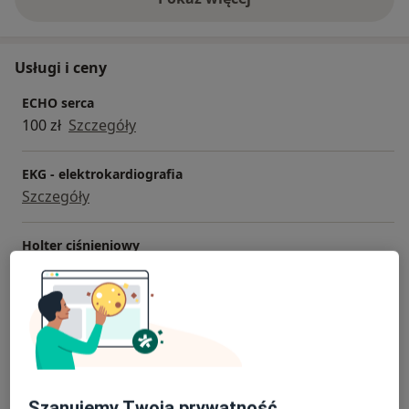
o doświadczeniu
Usługi i ceny
ECHO serca
100 zł
Szczegóły
EKG - elektrokardiografia
Szczegóły
Holter ciśnieniowy
100 zł
Szczegóły
Holter EKG
100 zł
Szczegóły
Szanujemy Twoją prywatność