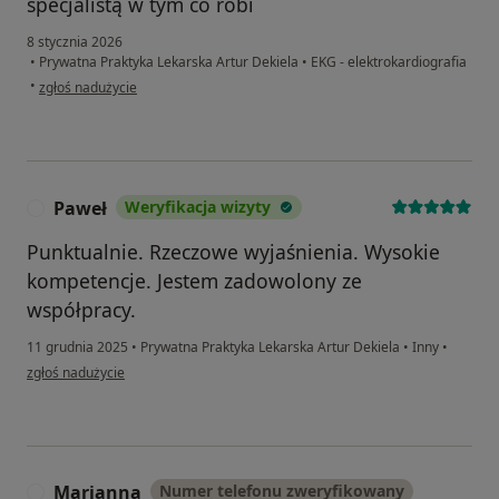
specjalistą w tym co robi
8 stycznia 2026
•
Prywatna Praktyka Lekarska Artur Dekiela
•
EKG - elektrokardiografia
w opinii użytkownika romanSitek
•
zgłoś nadużycie
Paweł
Weryfikacja wizyty
P
Punktualnie. Rzeczowe wyjaśnienia. Wysokie
kompetencje. Jestem zadowolony ze
współpracy.
11 grudnia 2025
•
Prywatna Praktyka Lekarska Artur Dekiela
•
Inny
•
w opinii użytkownika Paweł
zgłoś nadużycie
Marianna
Numer telefonu zweryfikowany
M