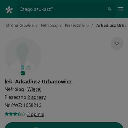
Me
Czego szukasz?
Strona Główna
Nefrolog
Piaseczno
Arkadiusz Urba
Zmień miasto
lek.
Arkadiusz Urbanowicz
O specjalizacjach
Nefrolog
·
Więcej
Piaseczno
2 adresy
Nr PWZ: 1658216
3 opinie