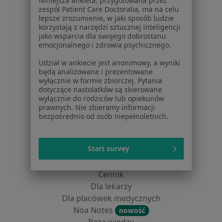
Niniejsza ankieta, przygotowana przez
Centrum prasowe
zespół Patient Care Doctoralia, ma na celu
Kontakt
lepsze zrozumienie, w jaki sposób ludzie
korzystają z narzędzi sztucznej inteligencji
Dla pacjentów
jako wsparcia dla swojego dobrostanu
emocjonalnego i zdrowia psychicznego.
Lekarze
Udział w ankiecie jest anonimowy, a wyniki
Placówki medyczne
będą analizowane i prezentowane
Pytania i odpowiedzi
wyłącznie w formie zbiorczej. Pytania
Usługi i zabiegi
dotyczące nastolatków są skierowane
wyłącznie do rodziców lub opiekunów
Choroby
prawnych. Nie zbieramy informacji
Pomoc
bezpośrednio od osób niepełnoletnich.
Aplikacje mobilne
Blog dla pacjentów
Start survey
Dla profesjonalistów
Cennik
Dla lekarzy
Dla placówek medycznych
Noa Notes
nowość