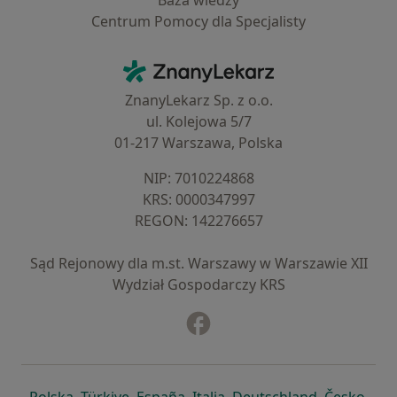
Baza wiedzy
Centrum Pomocy dla Specjalisty
Kontakt
ZnanyLekarz - Strona główna
ZnanyLekarz Sp. z o.o.
ul. Kolejowa 5/7
01-217 Warszawa, Polska
NIP: ⁠7010224868
KRS: ⁠0000347997
REGON: ⁠142276657
Sąd Rejonowy dla m.st. Warszawy w Warszawie XII
Wydział Gospodarczy KRS
Facebook
otwiera się w nowej karcie
otwiera się w nowej karcie
otwiera się w nowej karcie
otwiera się w nowej karcie
otwiera się w nowej karci
otwiera się
otwi