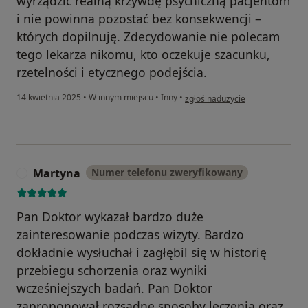
wyrządzić realną krzywdę psychiczną pacjentom
i nie powinna pozostać bez konsekwencji –
których dopilnuję. Zdecydowanie nie polecam
tego lekarza nikomu, kto oczekuje szacunku,
rzetelności i etycznego podejścia.
w opinii użytkownika Konto zost
14 kwietnia 2025
•
W innym miejscu
•
Inny
•
zgłoś nadużycie
Martyna
Numer telefonu zweryfikowany
M
Pan Doktor wykazał bardzo duże
zainteresowanie podczas wizyty. Bardzo
dokładnie wysłuchał i zagłębil się w historię
przebiegu schorzenia oraz wyniki
wcześniejszych badań. Pan Doktor
zaproponował rozsądne sposoby leczenia oraz