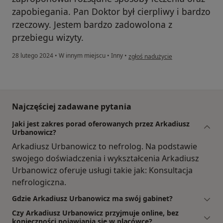
zapobiegania. Pan Doktor był cierpliwy i bardzo
rzeczowy. Jestem bardzo zadowolona z
przebiegu wizyty.
w opinii użytkownika Martyna
28 lutego 2024
•
W innym miejscu
•
Inny
•
zgłoś nadużycie
Najczęściej zadawane pytania
Jaki jest zakres porad oferowanych przez Arkadiusz
Urbanowicz?
Arkadiusz Urbanowicz to nefrolog. Na podstawie
swojego doświadczenia i wykształcenia Arkadiusz
Urbanowicz oferuje usługi takie jak: Konsultacja
nefrologiczna.
Gdzie Arkadiusz Urbanowicz ma swój gabinet?
Czy Arkadiusz Urbanowicz przyjmuje online, bez
konieczności pojawiania się w placówce?