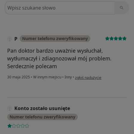
Szukaj w opiniach
P
Numer telefonu zweryfikowany
Pan doktor bardzo uważnie wysłuchał,
wytłumaczył i zdiagnozował mój problem.
Serdecznie polecam
w opinii użytkownika P
30 maja 2025
•
W innym miejscu
•
Inny
•
zgłoś nadużycie
Konto zostało usunięte
Numer telefonu zweryfikowany