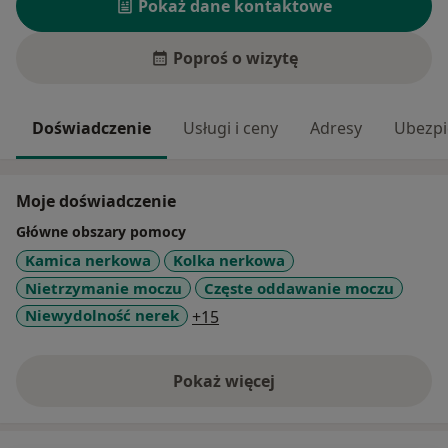
Pokaż dane kontaktowe
Poproś o wizytę
Doświadczenie
Usługi i ceny
Adresy
Ubezpi
Moje doświadczenie
Główne obszary pomocy
Kamica nerkowa
Kolka nerkowa
Nietrzymanie moczu
Częste oddawanie moczu
a11y_sr_more_diseases
Niewydolność nerek
+15
Pokaż więcej
o doświadczeniu