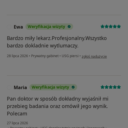
Ewa
Weryfikacja wizyty
E
Bardzo miły lekarz.Profesjonalny.Wszystko
bardzo dokladnie wytlumaczy.
w opinii użytkownika Ewa
28 lipca 2026
•
Prywatny gabinet
•
USG piersi
•
zgłoś nadużycie
Maria
Weryfikacja wizyty
M
Pan doktor w sposób dokładny wyjaśnił mi
przebieg badania oraz omówił jego wynik.
Polecam
27 lipca 2026