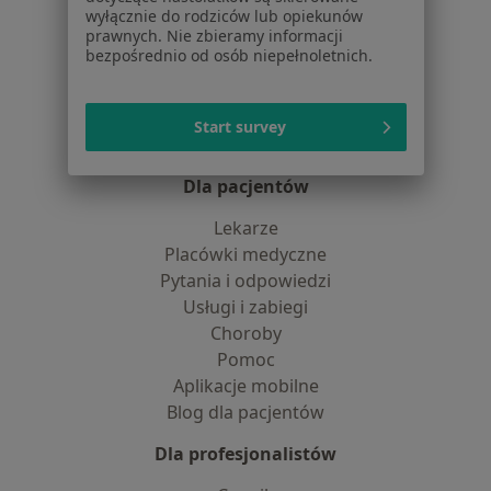
Dostępność
wyłącznie do rodziców lub opiekunów
prawnych. Nie zbieramy informacji
O nas
bezpośrednio od osób niepełnoletnich.
Praca
Rekrutujemy!
Partnerzy
Centrum prasowe
Start survey
Kontakt
Dla pacjentów
Lekarze
Placówki medyczne
Pytania i odpowiedzi
Usługi i zabiegi
Choroby
Pomoc
Aplikacje mobilne
Blog dla pacjentów
Dla profesjonalistów