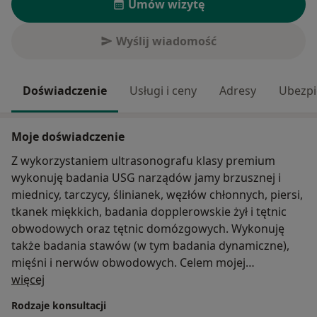
Umów wizytę
Wyślij wiadomość
Doświadczenie
Usługi i ceny
Adresy
Ubezpi
Moje doświadczenie
Z wykorzystaniem ultrasonografu klasy premium
wykonuję badania USG narządów jamy brzusznej i
miednicy, tarczycy, ślinianek, węzłów chłonnych, piersi,
tkanek miękkich, badania dopplerowskie żył i tętnic
obwodowych oraz tętnic domózgowych. Wykonuję
także badania stawów (w tym badania dynamiczne),
mięśni i nerwów obwodowych. Celem mojej
O mnie
działalności jest nie tylko wykonanie badania
więcej
ultrasonograficznego, ale także jego szczegółowe
Rodzaje konsultacji
omówienie z pacjentem, łącznie z propozycją dalszego