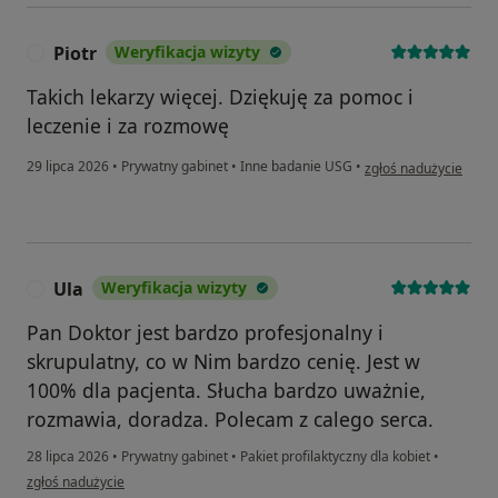
Piotr
Weryfikacja wizyty
P
Takich lekarzy więcej. Dziękuję za pomoc i
leczenie i za rozmowę
w opinii użytkownika P
29 lipca 2026
•
Prywatny gabinet
•
Inne badanie USG
•
zgłoś nadużycie
Ula
Weryfikacja wizyty
U
Pan Doktor jest bardzo profesjonalny i
skrupulatny, co w Nim bardzo cenię. Jest w
100% dla pacjenta. Słucha bardzo uważnie,
rozmawia, doradza. Polecam z calego serca.
28 lipca 2026
•
Prywatny gabinet
•
Pakiet profilaktyczny dla kobiet
•
w opinii użytkownika Ula
zgłoś nadużycie