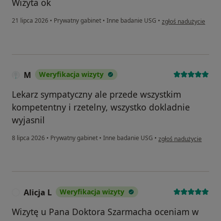
Wizyta ok
w opinii użytkownika 
21 lipca 2026
•
Prywatny gabinet
•
Inne badanie USG
•
zgłoś nadużycie
M
Weryfikacja wizyty
Lekarz sympatyczny ale przede wszystkim
kompetentny i rzetelny, wszystko dokladnie
wyjasnil
w opinii użytkownika M
8 lipca 2026
•
Prywatny gabinet
•
Inne badanie USG
•
zgłoś nadużycie
Alicja L
Weryfikacja wizyty
A
Wizytę u Pana Doktora Szarmacha oceniam w