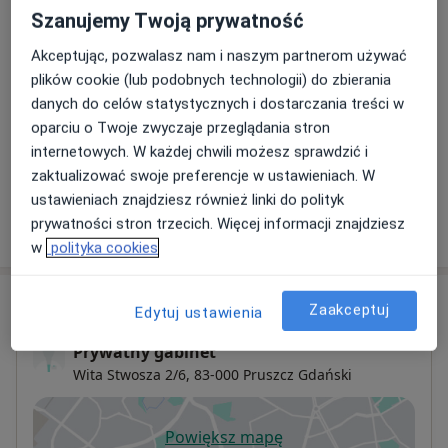
USG węzłów chłonnych
Szanujemy Twoją prywatność
Umów wizytę
300 zł
Szczegóły
Akceptując, pozwalasz nam i naszym partnerom używać
plików cookie (lub podobnych technologii) do zbierania
USG tarczycy
Umów wizytę
danych do celów statystycznych i dostarczania treści w
300 zł
Szczegóły
oparciu o Twoje zwyczaje przeglądania stron
internetowych. W każdej chwili możesz sprawdzić i
+ 23 usługi
zaktualizować swoje preferencje w ustawieniach. W
ustawieniach znajdziesz również linki do polityk
prywatności stron trzecich. Więcej informacji znajdziesz
W jaki sposób ustalane są ceny?
w
polityka cookies
Adres
Zaakceptuj
Edytuj ustawienia
Prywatny gabinet
Wita Stwosza 2/6,
83-000
Pruszcz Gdański
Powiększ mapę
otwiera się w nowej karcie