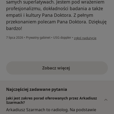
samych superlatywach. Jestem pod wrażeniem
profesjonalizmu, dokładności badania a także
empatii i kultury Pana Doktora. Z pełnym
przekonaniem polecam Pana Doktora. Dziękuję
bardzo!
w opinii użytkownika Alicja L
7 lipca 2026
•
Prywatny gabinet
•
USG doppler
•
zgłoś nadużycie
Zobacz więcej
opinie powyżej
Najczęściej zadawane pytania
Jaki jest zakres porad oferowanych przez Arkadiusz
Szarmach?
Arkadiusz Szarmach to radiolog. Na podstawie