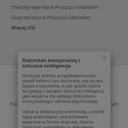
Choroby wątroby w Pruszczu Gdańskim
Guzy tarczycy w Pruszczu Gdańskim
Więcej (15)
Więcej w kategorii: Najczęście leczone chorob
Dobrostan emocjonalny i
sztuczna inteligencja
Serwis
Niniejsza ankieta, przygotowana przez
zespół Patient Care Doctoralia, ma na celu
Regulamin
lepsze zrozumienie, w jaki sposób ludzie
Polityka prywatności pacjentów
korzystają z narzędzi sztucznej inteligencji
jako wsparcia dla swojego dobrostanu
Polityka prywatności profesjonalistów
emocjonalnego i zdrowia psychicznego.
Polityka prywatności dla profesjonalistów, których
dane pozyskaliśmy samodzielnie
Udział w ankiecie jest anonimowy, a wyniki
będą analizowane i prezentowane
Polityka cookies
wyłącznie w formie zbiorczej. Pytania
Jak działają wyniki wyszukiwania
dotyczące nastolatków są skierowane