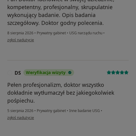
kompetentny, profesjonalny, skrupulatnie
wykonujący badanie. Opis badania
szczegółowy. Doktor godny polecenia.
8 sierpnia 2026
•
Prywatny gabinet
•
USG narządu ruchu
•
w opinii użytkownika Barbara
zgłoś nadużycie
DS
Weryfikacja wizyty
D
Pełen profesjonalizm, doktor wszystko
dokładnie wytłumaczył bez jakiegokolwiek
pośpiechu.
5 sierpnia 2026
•
Prywatny gabinet
•
Inne badanie USG
•
w opinii użytkownika DS
zgłoś nadużycie