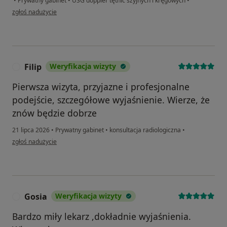
•
Prywatny gabinet
•
USG doppler tętnic szyjnych i kręgowych
•
w opinii użytkownika Maria
zgłoś nadużycie
Filip
Weryfikacja wizyty
F
Pierwsza wizyta, przyjazne i profesjonalne
podejście, szczegółowe wyjaśnienie. Wierze, że
znów będzie dobrze
21 lipca 2026
•
Prywatny gabinet
•
konsultacja radiologiczna
•
w opinii użytkownika Filip
zgłoś nadużycie
Gosia
Weryfikacja wizyty
G
Bardzo miły lekarz ,dokładnie wyjaśnienia.