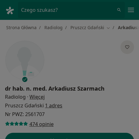
Me
Czego szukasz?
Strona Główna
Radiolog
Pruszcz Gdański
Arkadius
Zmień miasto
dr hab. n. med.
Arkadiusz Szarmach
O specjalizacjach
Radiolog
·
Więcej
Pruszcz Gdański
1 adres
Nr PWZ: 2561707
474 opinie