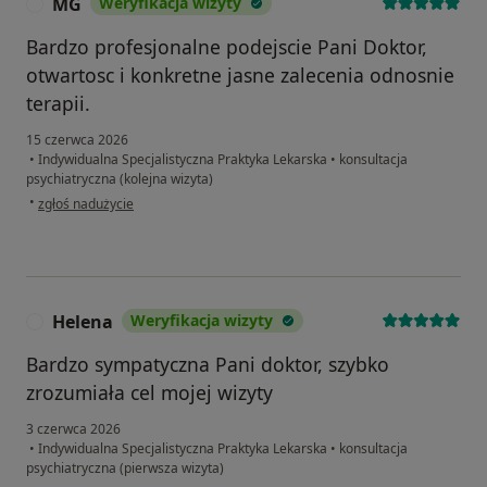
MG
Weryfikacja wizyty
M
Bardzo profesjonalne podejscie Pani Doktor,
otwartosc i konkretne jasne zalecenia odnosnie
terapii.
15 czerwca 2026
•
Indywidualna Specjalistyczna Praktyka Lekarska
•
konsultacja
psychiatryczna (kolejna wizyta)
w opinii użytkownika MG
•
zgłoś nadużycie
Helena
Weryfikacja wizyty
H
Bardzo sympatyczna Pani doktor, szybko
zrozumiała cel mojej wizyty
3 czerwca 2026
•
Indywidualna Specjalistyczna Praktyka Lekarska
•
konsultacja
psychiatryczna (pierwsza wizyta)
w opinii użytkownika Helena