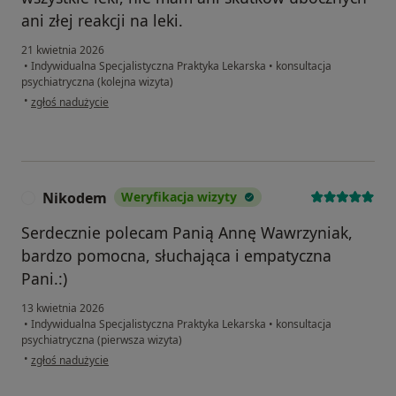
ani złej reakcji na leki.
21 kwietnia 2026
•
Indywidualna Specjalistyczna Praktyka Lekarska
•
konsultacja
psychiatryczna (kolejna wizyta)
w opinii użytkownika Magda
•
zgłoś nadużycie
Nikodem
Weryfikacja wizyty
N
Serdecznie polecam Panią Annę Wawrzyniak,
bardzo pomocna, słuchająca i empatyczna
Pani.:)
13 kwietnia 2026
•
Indywidualna Specjalistyczna Praktyka Lekarska
•
konsultacja
psychiatryczna (pierwsza wizyta)
w opinii użytkownika Nikodem
•
zgłoś nadużycie