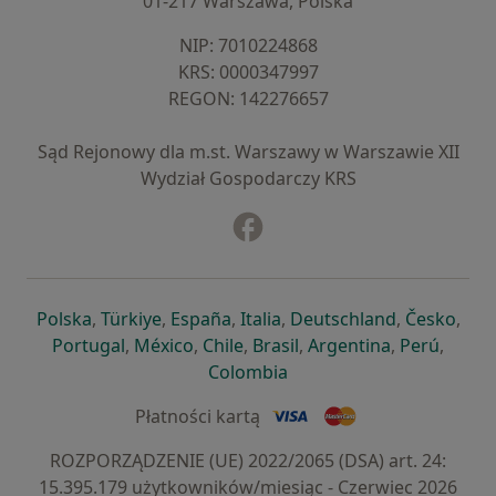
01-217 Warszawa, Polska
NIP: ⁠7010224868
KRS: ⁠0000347997
REGON: ⁠142276657
Sąd Rejonowy dla m.st. Warszawy w Warszawie XII
Wydział Gospodarczy KRS
Facebook
otwiera się w nowej karcie
otwiera się w nowej karcie
otwiera się w nowej karcie
otwiera się w nowej karcie
otwiera się w nowej karci
otwiera się
otwi
Polska
,
Türkiye
,
España
,
Italia
,
Deutschland
,
Česko
,
otwiera się w nowej karcie
otwiera się w nowej karcie
otwiera się w nowej karcie
otwiera się w nowej kar
otwiera się 
otwier
Portugal
,
México
,
Chile
,
Brasil
,
Argentina
,
Perú
,
otwiera się w nowej karc
Colombia
Płatności kartą
ROZPORZĄDZENIE (UE) 2022/2065 (DSA) art. 24:
15.395.179 użytkowników/miesiąc - Czerwiec 2026