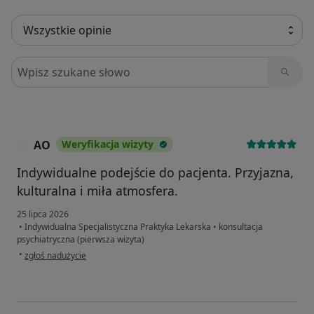
Szukaj w opiniach
AO
Weryfikacja wizyty
A
Indywidualne podejście do pacjenta. Przyjazna,
kulturalna i miła atmosfera.
25 lipca 2026
•
Indywidualna Specjalistyczna Praktyka Lekarska
•
konsultacja
psychiatryczna (pierwsza wizyta)
w opinii użytkownika AO
•
zgłoś nadużycie