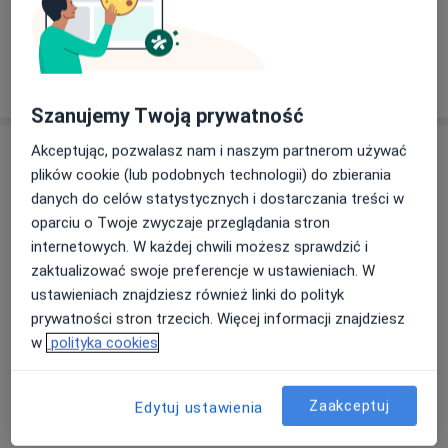
Konsultacje online
Zobacz kalendarz online
Pokaż więcej
o doświadczeniu
Szanujemy Twoją prywatność
Usługi i ceny
Akceptując, pozwalasz nam i naszym partnerom używać
plików cookie (lub podobnych technologii) do zbierania
Konsultacja online
danych do celów statystycznych i dostarczania treści w
Umów wizytę
300 zł
Szczegóły
oparciu o Twoje zwyczaje przeglądania stron
internetowych. W każdej chwili możesz sprawdzić i
zaktualizować swoje preferencje w ustawieniach. W
Konsultacja psychiatryczna (kolejna wizyta)
ustawieniach znajdziesz również linki do polityk
Od 300 zł
Szczegóły
prywatności stron trzecich. Więcej informacji znajdziesz
w
polityka cookies
Konsultacja psychiatryczna (pierwsza wizyta)
350 zł
Szczegóły
Zaakceptuj
Edytuj ustawienia
Konsultacja zaoczna (e-recepta)