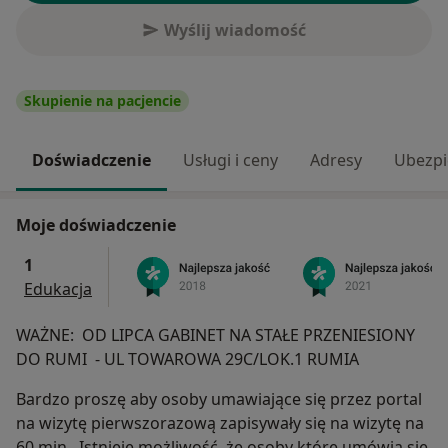
Wyślij wiadomość
Skupienie na pacjencie
Doświadczenie
Usługi i ceny
Adresy
Ubezpi
Moje doświadczenie
1
Edukacja
WAŻNE: OD LIPCA GABINET NA STAŁE PRZENIESIONY
DO RUMI - UL TOWAROWA 29C/LOK.1 RUMIA
Bardzo proszę aby osoby umawiające się przez portal
na wizytę pierwszorazową zapisywały się na wizytę na
60 min . Istnieje możliwość, że osoby które umówią się