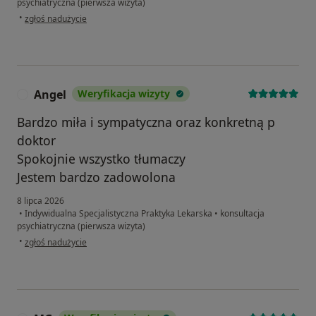
psychiatryczna (pierwsza wizyta)
w opinii użytkownika Damian
•
zgłoś nadużycie
Angel
Weryfikacja wizyty
A
Bardzo miła i sympatyczna oraz konkretną p
doktor
Spokojnie wszystko tłumaczy
Jestem bardzo zadowolona
8 lipca 2026
•
Indywidualna Specjalistyczna Praktyka Lekarska
•
konsultacja
psychiatryczna (pierwsza wizyta)
w opinii użytkownika Angel
•
zgłoś nadużycie