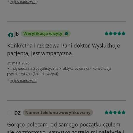
•
zgłoś nadużycie
Jb
Weryfikacja wizyty
J
Konkretna i rzeczowa Pani doktor. Wysłuchuje
pacjenta, jest wmpatyczna.
25 maja 2026
•
Indywidualna Specjalistyczna Praktyka Lekarska
•
konsultacja
psychiatryczna (kolejna wizyta)
w opinii użytkownika Jb
•
zgłoś nadużycie
DZ
Numer telefonu zweryfikowany
D
Gorąco polecam, od samego początku czułem
sie komfortowo, wszystko zostało mi należycie i