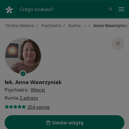
Me
Czego szukasz?
Strona Główna
Psychiatra
Rumia
Anna Wawrzyniak
Zmień miasto
lek.
Anna Wawrzyniak
O specjalizacjach
Psychiatra
·
Więcej
Rumia
2 adresy
354 opinie
Umów wizytę