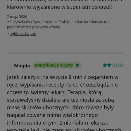
klarownie wyjasnione w super atmosferze!!
2 maja 2026
•
Indywidualna Specjalistyczna Praktyka Lekarska
•
konsultacja
psychiatryczna (pierwsza wizyta)
w opinii użytkownika DZ
•
zgłoś nadużycie
Magda
Weryfikacja wizyty
M
Jeżeli zależy ci na wizycie 8 min z zegarkiem w
ręce, wypisaniu recepty na co chcesz bądź nie
chcesz to świetny lekarz. Terapia, którą
stosowałyśmy działała ale też niosła za sobą
masę skutków ubocznych, które zawsze były
bagatelizowane mimo wielokrotnego
informowania o tym. Zmieniałam lekarza,
wszystkie leki, nie mam ani skutków ubocznych