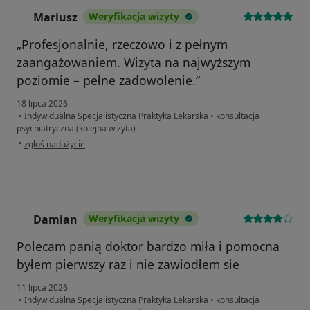
Mariusz
Weryfikacja wizyty
M
„Profesjonalnie, rzeczowo i z pełnym
zaangażowaniem. Wizyta na najwyższym
poziomie – pełne zadowolenie.”
18 lipca 2026
•
Indywidualna Specjalistyczna Praktyka Lekarska
•
konsultacja
psychiatryczna (kolejna wizyta)
w opinii użytkownika Mariusz
•
zgłoś nadużycie
Damian
Weryfikacja wizyty
D
Polecam panią doktor bardzo miła i pomocna
byłem pierwszy raz i nie zawiodłem sie
11 lipca 2026
•
Indywidualna Specjalistyczna Praktyka Lekarska
•
konsultacja