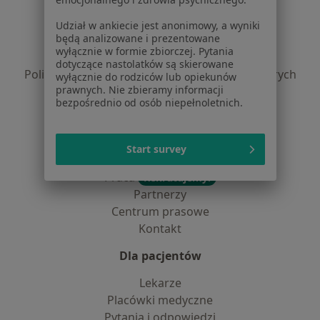
Regulamin
Udział w ankiecie jest anonimowy, a wyniki
będą analizowane i prezentowane
Polityka prywatności pacjentów
wyłącznie w formie zbiorczej. Pytania
Polityka prywatności profesjonalistów
dotyczące nastolatków są skierowane
Polityka prywatności dla profesjonalistów, których
wyłącznie do rodziców lub opiekunów
prawnych. Nie zbieramy informacji
dane pozyskaliśmy samodzielnie
bezpośrednio od osób niepełnoletnich.
Polityka cookies
Jak działają wyniki wyszukiwania
Dostępność
Start survey
O nas
Praca
Rekrutujemy!
Partnerzy
Centrum prasowe
Kontakt
Dla pacjentów
Lekarze
Placówki medyczne
Pytania i odpowiedzi