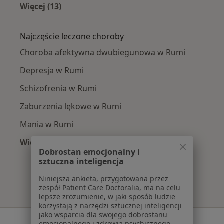
Więcej (13)
Więcej w kategorii: W pobliżu Rumi
Najczęście leczone choroby
Choroba afektywna dwubiegunowa w Rumi
Depresja w Rumi
Schizofrenia w Rumi
Zaburzenia lękowe w Rumi
Mania w Rumi
Więcej (15)
Dobrostan emocjonalny i
Więcej w kategorii: Najczęście leczone chorob
sztuczna inteligencja
Niniejsza ankieta, przygotowana przez
zespół Patient Care Doctoralia, ma na celu
lepsze zrozumienie, w jaki sposób ludzie
korzystają z narzędzi sztucznej inteligencji
jako wsparcia dla swojego dobrostanu
Serwis
emocjonalnego i zdrowia psychicznego.