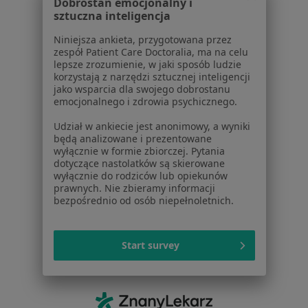
Dobrostan emocjonalny i
Lekarze
sztuczna inteligencja
Placówki medyczne
Niniejsza ankieta, przygotowana przez
Pytania i odpowiedzi
zespół Patient Care Doctoralia, ma na celu
Usługi i zabiegi
lepsze zrozumienie, w jaki sposób ludzie
korzystają z narzędzi sztucznej inteligencji
Choroby
jako wsparcia dla swojego dobrostanu
Pomoc
emocjonalnego i zdrowia psychicznego.
Aplikacje mobilne
Udział w ankiecie jest anonimowy, a wyniki
Blog dla pacjentów
będą analizowane i prezentowane
wyłącznie w formie zbiorczej. Pytania
Dla profesjonalistów
dotyczące nastolatków są skierowane
wyłącznie do rodziców lub opiekunów
Cennik
prawnych. Nie zbieramy informacji
Dla lekarzy
bezpośrednio od osób niepełnoletnich.
Dla placówek medycznych
Noa Notes
nowość
Baza wiedzy
Start survey
Centrum Pomocy dla Specjalisty
Kontakt
ZnanyLekarz - Strona główna