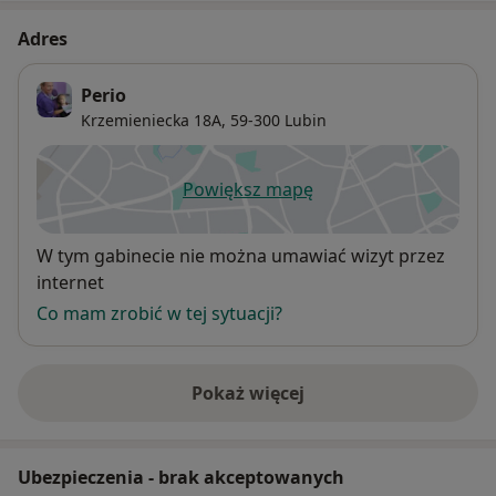
Adres
Perio
Krzemieniecka 18A,
59-300
Lubin
Powiększ mapę
otwiera się w nowej karcie
Dostępność
W tym gabinecie nie można umawiać wizyt przez
internet
Co mam zrobić w tej sytuacji?
Pokaż więcej
o adresie
Ubezpieczenia - brak akceptowanych