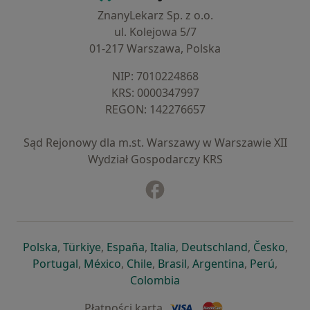
ZnanyLekarz Sp. z o.o.
ul. Kolejowa 5/7
01-217 Warszawa, Polska
NIP: ⁠7010224868
KRS: ⁠0000347997
REGON: ⁠142276657
Sąd Rejonowy dla m.st. Warszawy w Warszawie XII
Wydział Gospodarczy KRS
Facebook
otwiera się w nowej karcie
otwiera się w nowej karcie
otwiera się w nowej karcie
otwiera się w nowej karcie
otwiera się w nowej karci
otwiera się
otwi
Polska
,
Türkiye
,
España
,
Italia
,
Deutschland
,
Česko
,
otwiera się w nowej karcie
otwiera się w nowej karcie
otwiera się w nowej karcie
otwiera się w nowej kar
otwiera się 
otwier
Portugal
,
México
,
Chile
,
Brasil
,
Argentina
,
Perú
,
otwiera się w nowej karc
Colombia
Płatności kartą