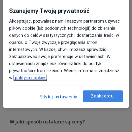
Szanujemy Twoją prywatność
Protezy szkieletowe
Szczegóły
Akceptując, pozwalasz nam i naszym partnerom używać
plików cookie (lub podobnych technologii) do zbierania
Wkłady koronowo-korzeniowe
danych do celów statystycznych i dostarczania treści w
Szczegóły
oparciu o Twoje zwyczaje przeglądania stron
internetowych. W każdej chwili możesz sprawdzić i
zaktualizować swoje preferencje w ustawieniach. W
Usuwanie zębów
ustawieniach znajdziesz również linki do polityk
Szczegóły
prywatności stron trzecich. Więcej informacji znajdziesz
w
polityka cookies
Usuwanie kamienia nazębnego
Szczegóły
Zaakceptuj
Edytuj ustawienia
+ 13 usług
W jaki sposób ustalane są ceny?