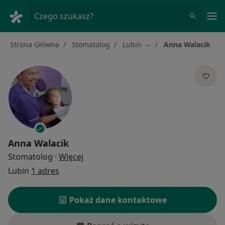
Me
Czego szukasz?
Strona Główna
Stomatolog
Lubin
Anna Walacik
Zmień miasto
Anna Walacik
O specjalizacjach
Stomatolog
·
Więcej
Lubin
1 adres
Pokaż dane kontaktowe