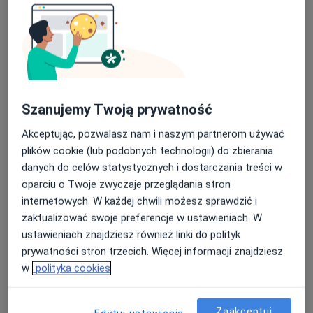
Konsultacja kardiologiczna + ECHO
serca + próba wysiłkowa
Umów wizytę
Od 600 zł
Szczegóły
Konsultacja kardiologiczna + EKG +
Szanujemy Twoją prywatność
ECHO serca
Umów wizytę
Od 300 zł
Szczegóły
Akceptując, pozwalasz nam i naszym partnerom używać
plików cookie (lub podobnych technologii) do zbierania
Konsultacja kardiologiczna
danych do celów statystycznych i dostarczania treści w
200 zł
Szczegóły
oparciu o Twoje zwyczaje przeglądania stron
internetowych. W każdej chwili możesz sprawdzić i
zaktualizować swoje preferencje w ustawieniach. W
EKG do wizyty
ustawieniach znajdziesz również linki do polityk
50 zł
Szczegóły
prywatności stron trzecich. Więcej informacji znajdziesz
w
polityka cookies
+ 1 usługa
Zaakceptuj