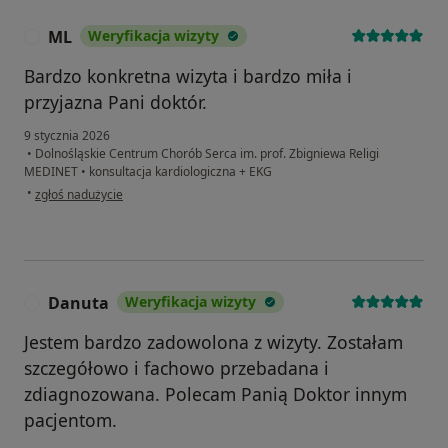
ML
Weryfikacja wizyty
M
Bardzo konkretna wizyta i bardzo miła i
przyjazna Pani doktór.
9 stycznia 2026
•
Dolnośląskie Centrum Chorób Serca im. prof. Zbigniewa Religi
MEDINET
•
konsultacja kardiologiczna + EKG
w opinii użytkownika ML
•
zgłoś nadużycie
Danuta
Weryfikacja wizyty
D
Jestem bardzo zadowolona z wizyty. Zostałam
szczegółowo i fachowo przebadana i
zdiagnozowana. Polecam Panią Doktor innym
pacjentom.