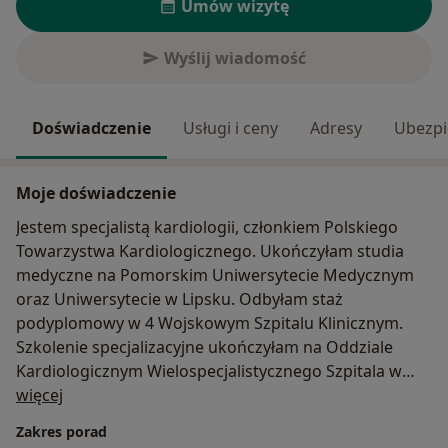
Umów wizytę
Wyślij wiadomość
Doświadczenie
Usługi i ceny
Adresy
Ubezpi
Moje doświadczenie
Jestem specjalistą kardiologii, członkiem Polskiego
Towarzystwa Kardiologicznego. Ukończyłam studia
medyczne na Pomorskim Uniwersytecie Medycznym
oraz Uniwersytecie w Lipsku. Odbyłam staż
podyplomowy w 4 Wojskowym Szpitalu Klinicznym.
Szkolenie specjalizacyjne ukończyłam na Oddziale
Kardiologicznym Wielospecjalistycznego Szpitala w
O mnie
Zgorzelcu, liczne staże w Klinice Kardiologii
więcej
Uniwersytetu Medycznego we Wrocławiu.
Zakres porad
W codziennej praktyce zajmuje się diagnostyką i