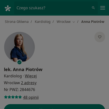
Me
Czego szukasz?
Strona Główna
Kardiolog
Wrocław
Anna Piotrów
Zmień miasto
lek.
Anna Piotrów
O specjalizacjach
Kardiolog
·
Więcej
Wrocław
2 adresy
Nr PWZ: 2844676
48 opinii