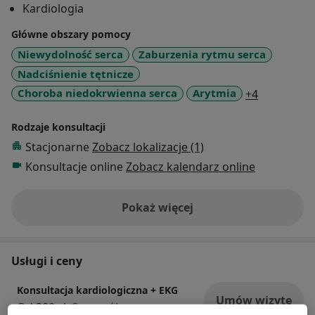
Kardiologia
leczeniem: nadciśnienia tętniczego, zaburzeń rytmu
serca, niewydolności serca, choroby wieńcowej,
Główne obszary pomocy
kardiomiopatii.
Niewydolność serca
Zaburzenia rytmu serca
Swoją wiedzę ciągle poszerzam na docelowych
Nadciśnienie tętnicze
kursach oraz szkoleniach (Polska Szkoła
a11y_sr_m
Choroba niedokrwienna serca
Arytmia
+4
Echokardiografii, Europejska Asocjacji Obrazowania
Serca i Naczyń -EACVI).
Rodzaje konsultacji
Stacjonarne
Zobacz lokalizacje (1)
Konsultacje online
Zobacz kalendarz online
Pokaż więcej
o doświadczeniu
Usługi i ceny
Konsultacja kardiologiczna + EKG
Umów wizytę
Od 300 zł
Szczegóły