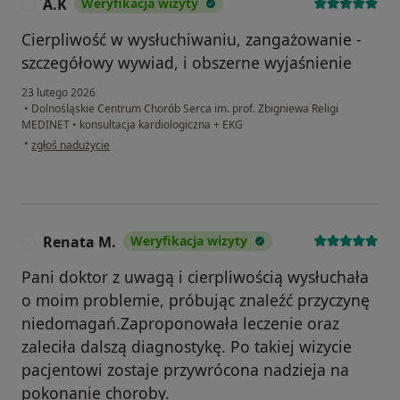
A.K
Weryfikacja wizyty
A
Cierpliwość w wysłuchiwaniu, zangażowanie -
szczegółowy wywiad, i obszerne wyjaśnienie
23 lutego 2026
•
Dolnośląskie Centrum Chorób Serca im. prof. Zbigniewa Religi
MEDINET
•
konsultacja kardiologiczna + EKG
w opinii użytkownika A.K
•
zgłoś nadużycie
Renata M.
Weryfikacja wizyty
R
Pani doktor z uwagą i cierpliwością wysłuchała
o moim problemie, próbując znaleźć przyczynę
niedomagań.Zaproponowała leczenie oraz
zaleciła dalszą diagnostykę. Po takiej wizycie
pacjentowi zostaje przywrócona nadzieja na
pokonanie choroby.