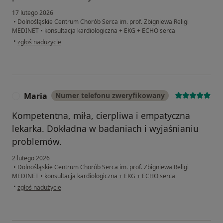
17 lutego 2026
•
Dolnośląskie Centrum Chorób Serca im. prof. Zbigniewa Religi
MEDINET
•
konsultacja kardiologiczna + EKG + ECHO serca
w opinii użytkownika Renata M.
•
zgłoś nadużycie
Maria
Numer telefonu zweryfikowany
M
Kompetentna, miła, cierpliwa i empatyczna
lekarka. Dokładna w badaniach i wyjaśnianiu
problemów.
2 lutego 2026
•
Dolnośląskie Centrum Chorób Serca im. prof. Zbigniewa Religi
MEDINET
•
konsultacja kardiologiczna + EKG + ECHO serca
w opinii użytkownika Maria
•
zgłoś nadużycie