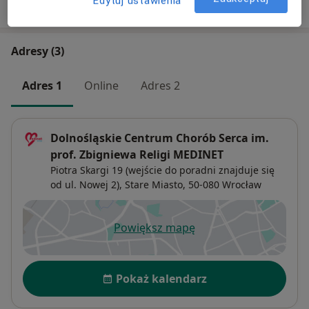
Edytuj ustawienia
W jaki sposób ustalane są ceny?
Adresy (3)
Adres 1
Online
Adres 2
Dolnośląskie Centrum Chorób Serca im.
prof. Zbigniewa Religi MEDINET
Piotra Skargi 19 (wejście do poradni znajduje się
od ul. Nowej 2),
Stare Miasto
, 50-080
Wrocław
Powiększ mapę
otwiera się w nowej karcie
Dostępność
Pokaż kalendarz