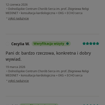
12 czerwca 2026
•
Dolnośląskie Centrum Chorób Serca im. prof. Zbigniewa Religi
MEDINET
•
konsultacja kardiologiczna + EKG + ECHO serca
w opinii użytkownika Natalia
•
zgłoś nadużycie
Cecylia W.
Weryfikacja wizyty
C
Pani dr. bardzo rzeczowa, konkretna i dobry
wywiad.
19 marca 2026
•
Dolnośląskie Centrum Chorób Serca im. prof. Zbigniewa Religi
MEDINET
•
konsultacja kardiologiczna + EKG + ECHO serca
w opinii użytkownika Cecylia W.
•
zgłoś nadużycie