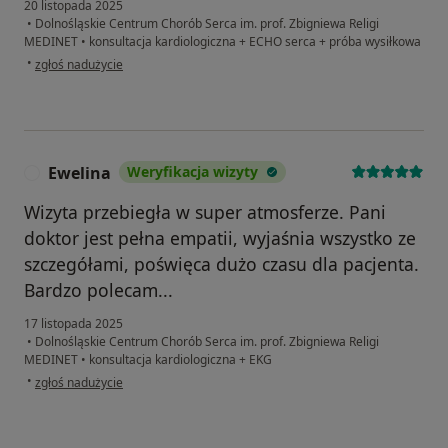
20 listopada 2025
•
Dolnośląskie Centrum Chorób Serca im. prof. Zbigniewa Religi
MEDINET
•
konsultacja kardiologiczna + ECHO serca + próba wysiłkowa
w opinii użytkownika Danuta
•
zgłoś nadużycie
Ewelina
Weryfikacja wizyty
E
Wizyta przebiegła w super atmosferze. Pani
doktor jest pełna empatii, wyjaśnia wszystko ze
szczegółami, poświęca dużo czasu dla pacjenta.
Bardzo polecam...
17 listopada 2025
•
Dolnośląskie Centrum Chorób Serca im. prof. Zbigniewa Religi
MEDINET
•
konsultacja kardiologiczna + EKG
w opinii użytkownika Ewelina
•
zgłoś nadużycie