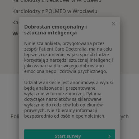
Kardiolodzy z POLMED w Wrocławiu
Kardiolodzy z INTER Polska w Wrocławiu
Dobrostan emocjonalny i
sztuczna inteligencja
Więcej (3)
Więcej w kategorii: Najpopularniejsze ubezpie
Niniejsza ankieta, przygotowana przez
zespół Patient Care Doctoralia, ma na celu
lepsze zrozumienie, w jaki sposób ludzie
korzystają z narzędzi sztucznej inteligencji
jako wsparcia dla swojego dobrostanu
emocjonalnego i zdrowia psychicznego.
Serwis
Udział w ankiecie jest anonimowy, a wyniki
będą analizowane i prezentowane
wyłącznie w formie zbiorczej. Pytania
Regulamin
dotyczące nastolatków są skierowane
Polityka prywatności pacjentów
wyłącznie do rodziców lub opiekunów
Polityka prywatności profesjonalistów
prawnych. Nie zbieramy informacji
bezpośrednio od osób niepełnoletnich.
Polityka prywatności dla profesjonalistów, których
dane pozyskaliśmy samodzielnie
Polityka cookies
Start survey
Jak działają wyniki wyszukiwania