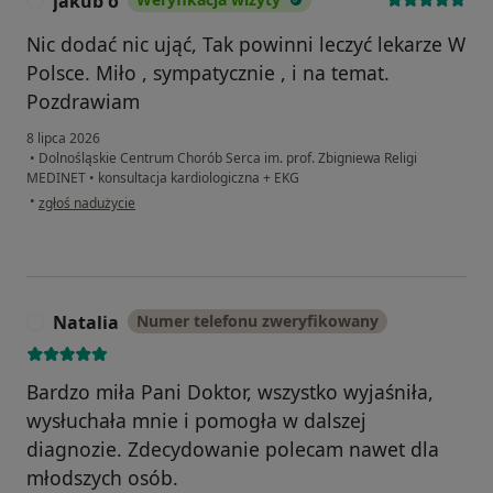
jakub o
J
Nic dodać nic ująć, Tak powinni leczyć lekarze W
Polsce. Miło , sympatycznie , i na temat.
Pozdrawiam
8 lipca 2026
•
Dolnośląskie Centrum Chorób Serca im. prof. Zbigniewa Religi
MEDINET
•
konsultacja kardiologiczna + EKG
w opinii użytkownika jakub o
•
zgłoś nadużycie
Natalia
Numer telefonu zweryfikowany
N
Bardzo miła Pani Doktor, wszystko wyjaśniła,
wysłuchała mnie i pomogła w dalszej
diagnozie. Zdecydowanie polecam nawet dla
młodszych osób.