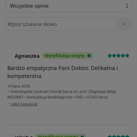
Szukaj w opiniach
Agnieszka
Weryfikacja wizyty
A
Bardzo empatyczna Pani Doktor. Delikatna i
kompetentna.
14 lipca 2026
•
Dolnośląskie Centrum Chorób Serca im. prof. Zbigniewa Religi
MEDINET
•
konsultacja kardiologiczna + EKG + ECHO serca
w opinii użytkownika Agnieszka
•
zgłoś nadużycie
Weryfikacja wizyty