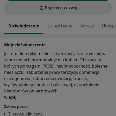
Poproś o wizytę
Doświadczenie
Usługi i ceny
Adresy
Ubezpi
Moje doświadczenie
Jestem dietetykiem klinicznym specjalizującym się w
zaburzeniach hormonalnych u kobiet. Obszary, w
których pomagam: PCOS, insulinooporność, bolesne
miesiączki, zaburzenia pracy tarczycy, dominacja
estrogenowa, zaburzenia owulacji, trądzik,
wyrównanie gospodarki żelazowej, uzupełnienie
niedoborów pokarmowych.
O mnie
Prowadzę konsultacje on-line.
więcej
Zakres porad
Dietetyk kliniczny