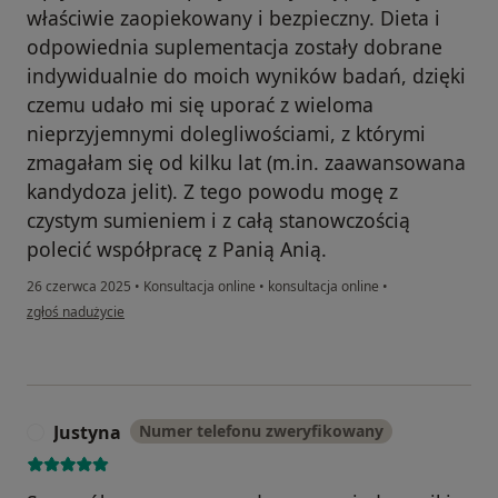
właściwie zaopiekowany i bezpieczny. Dieta i
odpowiednia suplementacja zostały dobrane
indywidualnie do moich wyników badań, dzięki
czemu udało mi się uporać z wieloma
nieprzyjemnymi dolegliwościami, z którymi
zmagałam się od kilku lat (m.in. zaawansowana
kandydoza jelit). Z tego powodu mogę z
czystym sumieniem i z całą stanowczością
polecić współpracę z Panią Anią.
26 czerwca 2025
•
Konsultacja online
•
konsultacja online
•
w opinii użytkownika Angelika
zgłoś nadużycie
Justyna
Numer telefonu zweryfikowany
J