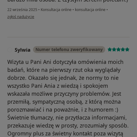
22 września 2025
•
Konsultacja online
•
konsultacja online
•
w opinii użytkownika ALEKSANDRA
zgłoś nadużycie
Sylwia
Numer telefonu zweryfikowany
S
Wizyta u Pani Ani dotyczyła omówienia moich
badań, które na pierwszy rzut oka wyglądały
dobrze. Okazało się jednak, że normy to nie
wszystko Pani Ania z wiedzą i spokojem
wskazała możliwe przyczyny problemów. Jest
przemiłą, sympatyczną osobą, z którą można
porozmawiać i na poważnie, i z humorem :)
Świetnie tłumaczy, nie przytłacza informacjami,
przekazuje wiedzę w prosty, zrozumiały sposób.
Ogromny plus za świetny kontakt poza wizytą