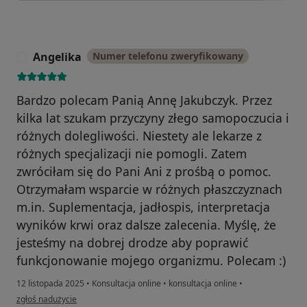
Angelika
Numer telefonu zweryfikowany
A
Bardzo polecam Panią Annę Jakubczyk. Przez
kilka lat szukam przyczyny złego samopoczucia i
różnych dolegliwości. Niestety ale lekarze z
różnych specjalizacji nie pomogli. Zatem
zwróciłam się do Pani Ani z prośbą o pomoc.
Otrzymałam wsparcie w różnych płaszczyznach
m.in. Suplementacja, jadłospis, interpretacja
wyników krwi oraz dalsze zalecenia. Myślę, że
jesteśmy na dobrej drodze aby poprawić
funkcjonowanie mojego organizmu. Polecam :)
12 listopada 2025
•
Konsultacja online
•
konsultacja online
•
w opinii użytkownika Angelika
zgłoś nadużycie