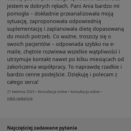
jestem w dobrych rękach. Pani Ania bardzo mi
pomogła – dokładnie przeanalizowała moją
sytuację, zaproponowała odpowiednią
suplementację i zaplanowała dietę dopasowaną
do moich potrzeb. Co ważne, troszczy się o
swoich pacjentów – odpowiada szybko na e-
maile, chętnie rozwiewa wszelkie wątpliwości i
utrzymuje kontakt nawet po kilku miesiącach od
zakończenia współpracy. To naprawdę rzadkie i
bardzo cenne podejście. Dziękuję i polecam z
całego serca!
21 kwietnia 2025
•
Konsultacja online
•
konsultacja online
•
w opinii użytkownika Anna
zgłoś nadużycie
Najczęściej zadawane pytania