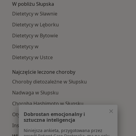
W pobliżu Słupska
Dietetycy w Sławnie
Dietetycy w Lęborku
Dietetycy w Bytowie
Dietetycy w
Dietetycy w Ustce
Najczęście leczone choroby
Choroby dietozależne w Słupsku
Nadwaga w Słupsku
Choroba Hashimoto w Słupsku
Dobrostan emocjonalny i
Otyłość w Słupsku
sztuczna inteligencja
Insulinooporność w Słupsku
Niniejsza ankieta, przygotowana przez
zespół Patient Care Doctoralia, ma na celu