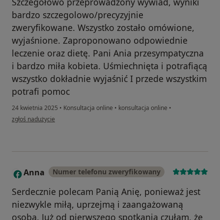
Szczegółowo przeprowadzony wywiad, wyniki
bardzo szczegolowo/precyzyjnie
zweryfikowane. Wszystko zostało omówione,
wyjaśnione. Zaproponowano odpowiednie
leczenie oraz dietę. Pani Ania przesympatyczna
i bardzo miła kobieta. Uśmiechnięta i potrafiącą
wszystko dokładnie wyjaśnić I przede wszystkim
potrafi pomoc
24 kwietnia 2025
•
Konsultacja online
•
konsultacja online
•
w opinii użytkownika Justyna
zgłoś nadużycie
Anna
Numer telefonu zweryfikowany
A
Serdecznie polecam Panią Anię, ponieważ jest
niezwykle miłą, uprzejmą i zaangażowaną
osobą. Już od pierwszego spotkania czułam, że