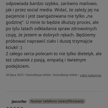
odpowiada bardzo szybko, zarówno mailowo,
jak i przez social media. Widać, że zależy jej na
pacjencie i jest zaangażowana nie tylko „na
godzinę”. U mnie to będzie dłuższy proces, ale
po tylu latach odkładania spraw zdrowotnych
czuję, że jestem w dobrych rękach. Będziemy
próbować naprawić ciało i duszę trzymajcie
kciuki! :)
Z całego serca polecam to nie tylko dietetyk, ale
też człowiek z pasją, empatią i świetnym
podejściem.
w opinii użytkownika
30 lipca 2025
•
Konsultacja online
•
konsultacja online
•
zgłoś nadużycie
Jennifer
Numer telefonu zweryfikowany
J