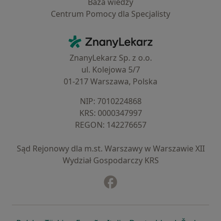
Baza wiedzy
Centrum Pomocy dla Specjalisty
Kontakt
ZnanyLekarz - Strona główna
ZnanyLekarz Sp. z o.o.
ul. Kolejowa 5/7
01-217 Warszawa, Polska
NIP: ⁠7010224868
KRS: ⁠0000347997
REGON: ⁠142276657
Sąd Rejonowy dla m.st. Warszawy w Warszawie XII
Wydział Gospodarczy KRS
Facebook
otwiera się w nowej karcie