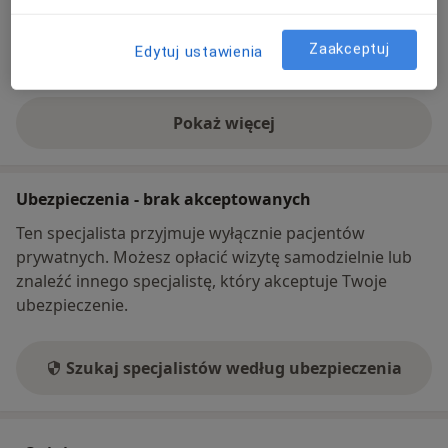
internet
Zaakceptuj
Co mam zrobić w tej sytuacji?
Edytuj ustawienia
Pokaż więcej
o adresie
Ubezpieczenia - brak akceptowanych
Ten specjalista przyjmuje wyłącznie pacjentów
prywatnych. Możesz opłacić wizytę samodzielnie lub
znaleźć innego specjalistę, który akceptuje Twoje
ubezpieczenie.
Szukaj specjalistów według ubezpieczenia