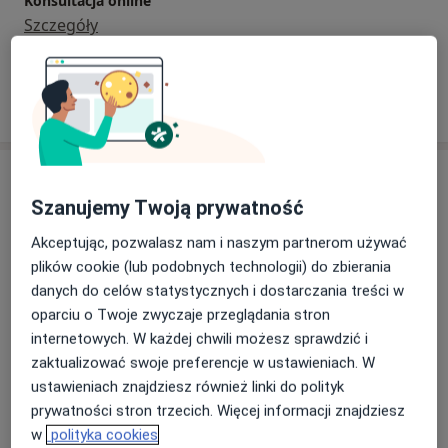
Konsultacja online
Szczegóły
W jaki sposób ustalane są ceny?
Adresy (2)
Szanujemy Twoją prywatność
Adres
Online
Akceptując, pozwalasz nam i naszym partnerom używać
plików cookie (lub podobnych technologii) do zbierania
danych do celów statystycznych i dostarczania treści w
Anna Jakubczyk gabinet dietetyczny
oparciu o Twoje zwyczaje przeglądania stron
Słupsk,
76-200
Słupsk
internetowych. W każdej chwili możesz sprawdzić i
zaktualizować swoje preferencje w ustawieniach. W
Powiększ mapę
ustawieniach znajdziesz również linki do polityk
otwiera się w nowej karcie
prywatności stron trzecich. Więcej informacji znajdziesz
w
polityka cookies
Dostępność
W tym gabinecie nie można umawiać wizyt przez