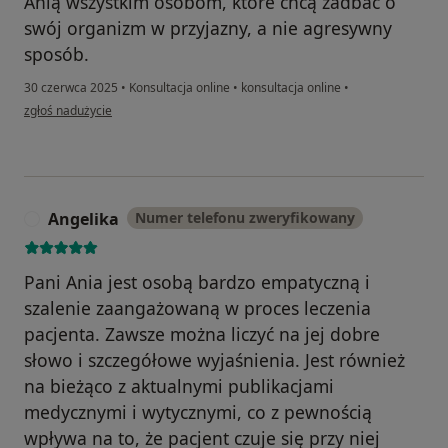
Anią wszystkim osobom, które chcą zadbać o
swój organizm w przyjazny, a nie agresywny
sposób.
30 czerwca 2025
•
Konsultacja online
•
konsultacja online
•
w opinii użytkownika Gosia
zgłoś nadużycie
Angelika
Numer telefonu zweryfikowany
A
Pani Ania jest osobą bardzo empatyczną i
szalenie zaangażowaną w proces leczenia
pacjenta. Zawsze można liczyć na jej dobre
słowo i szczegółowe wyjaśnienia. Jest również
na bieżąco z aktualnymi publikacjami
medycznymi i wytycznymi, co z pewnością
wpływa na to, że pacjent czuje się przy niej