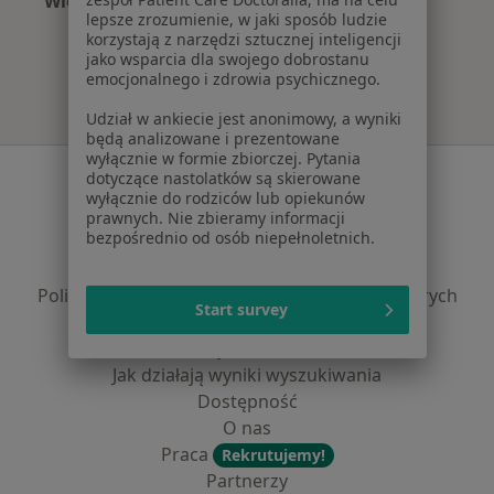
Więcej (15)
lepsze zrozumienie, w jaki sposób ludzie
Więcej w kategorii: Najczęście leczone chorob
korzystają z narzędzi sztucznej inteligencji
jako wsparcia dla swojego dobrostanu
emocjonalnego i zdrowia psychicznego.
Udział w ankiecie jest anonimowy, a wyniki
będą analizowane i prezentowane
wyłącznie w formie zbiorczej. Pytania
Serwis
dotyczące nastolatków są skierowane
wyłącznie do rodziców lub opiekunów
Regulamin
prawnych. Nie zbieramy informacji
bezpośrednio od osób niepełnoletnich.
Polityka prywatności pacjentów
Polityka prywatności profesjonalistów
Polityka prywatności dla profesjonalistów, których
Start survey
dane pozyskaliśmy samodzielnie
Polityka cookies
Jak działają wyniki wyszukiwania
Dostępność
O nas
Praca
Rekrutujemy!
Partnerzy