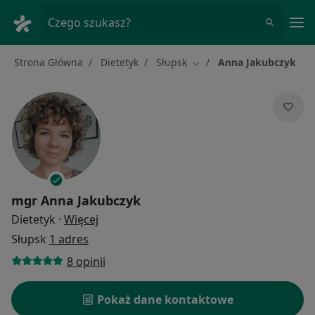
Me
Czego szukasz?
Strona Główna
Dietetyk
Słupsk
Anna Jakubczyk
Zmień miasto
mgr
Anna Jakubczyk
O specjalizacjach
Dietetyk
·
Więcej
Słupsk
1 adres
8 opinii
Pokaż dane kontaktowe