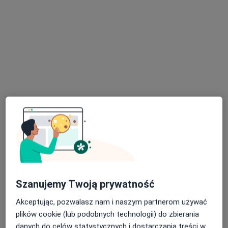
Zdjęcia i filmy
Prywatnie miłośniczka zwierząt, aktywnego
wypoczynku i dobrej książki.
Zobacz galerię (3)
Pokaż więcej
o doświadczeniu
Usługi i ceny
Szanujemy Twoją prywatność
Higienizacja
Akceptując, pozwalasz nam i naszym partnerom używać
Umów wizytę
Od 380 zł
Szczegóły
plików cookie (lub podobnych technologii) do zbierania
danych do celów statystycznych i dostarczania treści w