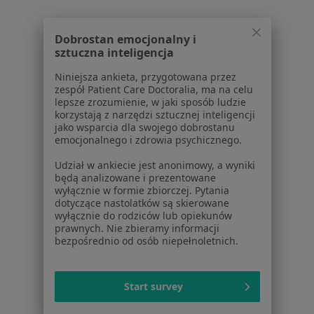
Regulamin
Polityka prywatności pacjentów
Dobrostan emocjonalny i
sztuczna inteligencja
Polityka prywatności profesjonalistów
Polityka prywatności dla profesjonalistów, których
Niniejsza ankieta, przygotowana przez
dane pozyskaliśmy samodzielnie
zespół Patient Care Doctoralia, ma na celu
lepsze zrozumienie, w jaki sposób ludzie
Polityka cookies
korzystają z narzędzi sztucznej inteligencji
Jak działają wyniki wyszukiwania
jako wsparcia dla swojego dobrostanu
Dostępność
emocjonalnego i zdrowia psychicznego.
O nas
Udział w ankiecie jest anonimowy, a wyniki
Praca
Rekrutujemy!
będą analizowane i prezentowane
Partnerzy
wyłącznie w formie zbiorczej. Pytania
dotyczące nastolatków są skierowane
Centrum prasowe
wyłącznie do rodziców lub opiekunów
Kontakt
prawnych. Nie zbieramy informacji
bezpośrednio od osób niepełnoletnich.
Dla pacjentów
Lekarze
Start survey
Placówki medyczne
Pytania i odpowiedzi