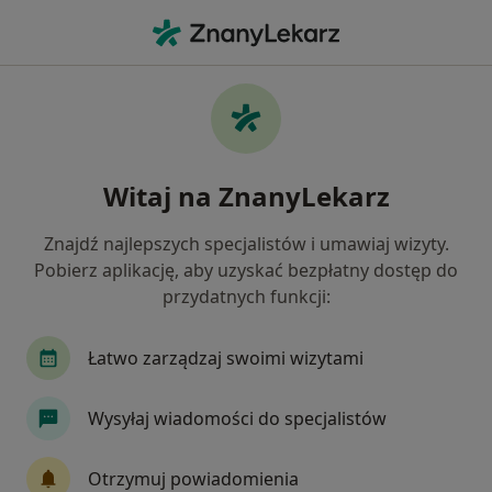
Me
Czego szukasz?
Strona Główna
Higienistka/Higienista Stomatologiczny
Dz
Witaj na ZnanyLekarz
Znajdź najlepszych specjalistów i umawiaj wizyty.
Pobierz aplikację, aby uzyskać bezpłatny dostęp do
przydatnych funkcji:
Anna Babicz
O specjali
Higienistka/higienista stomatologiczny
·
Więcej
Łatwo zarządzaj swoimi wizytami
Dzierżoniów
1 adres
6 opinii
Wysyłaj wiadomości do specjalistów
Umów wizytę
Otrzymuj powiadomienia