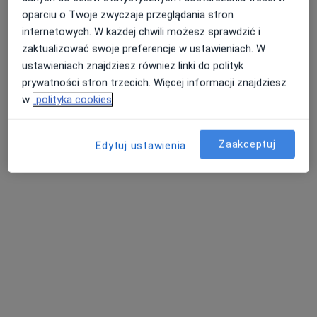
oparciu o Twoje zwyczaje przeglądania stron
Badanie kontrolne + fluoryzacja
internetowych. W każdej chwili możesz sprawdzić i
Szczegóły
zaktualizować swoje preferencje w ustawieniach. W
ustawieniach znajdziesz również linki do polityk
Badanie stomatologiczne + higienizacja
prywatności stron trzecich. Więcej informacji znajdziesz
Szczegóły
w
polityka cookies
Fluoryzacja zębów
Zaakceptuj
Szczegóły
Edytuj ustawienia
Fluoryzacja zębów mlecznych
Szczegóły
+ 10 usług
W jaki sposób ustalane są ceny?