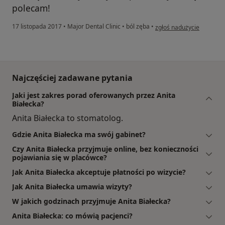
polecam!
w opinii użytkownika Iga 
17 listopada 2017
•
Major Dental Clinic
•
ból zęba
•
zgłoś nadużycie
Najczęściej zadawane pytania
Jaki jest zakres porad oferowanych przez Anita
Białecka?
Anita Białecka to stomatolog.
Gdzie Anita Białecka ma swój gabinet?
Czy Anita Białecka przyjmuje online, bez konieczności
pojawiania się w placówce?
Jak Anita Białecka akceptuje płatności po wizycie?
Jak Anita Białecka umawia wizyty?
W jakich godzinach przyjmuje Anita Białecka?
Anita Białecka: co mówią pacjenci?