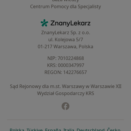
Centrum Pomocy dla Specjalisty
Kontakt
ZnanyLekarz - Strona główna
ZnanyLekarz Sp. z o.o.
ul. Kolejowa 5/7
01-217 Warszawa, Polska
NIP: ⁠7010224868
KRS: ⁠0000347997
REGON: ⁠142276657
Sąd Rejonowy dla m.st. Warszawy w Warszawie XII
Wydział Gospodarczy KRS
Facebook
otwiera się w nowej karcie
otwiera się w nowej karcie
otwiera się w nowej karcie
otwiera się w nowej karcie
otwiera się w nowej karci
otwiera się
otwi
Polska
,
Türkiye
,
España
,
Italia
,
Deutschland
,
Česko
,