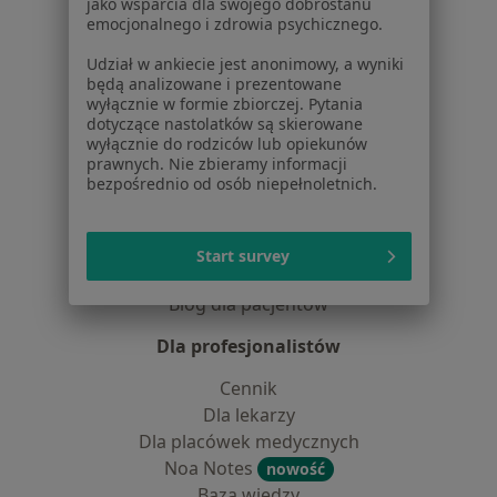
jako wsparcia dla swojego dobrostanu
Centrum prasowe
emocjonalnego i zdrowia psychicznego.
Kontakt
Udział w ankiecie jest anonimowy, a wyniki
Dla pacjentów
będą analizowane i prezentowane
wyłącznie w formie zbiorczej. Pytania
Lekarze
dotyczące nastolatków są skierowane
Placówki medyczne
wyłącznie do rodziców lub opiekunów
prawnych. Nie zbieramy informacji
Pytania i odpowiedzi
bezpośrednio od osób niepełnoletnich.
Usługi i zabiegi
Choroby
Pomoc
Start survey
Aplikacje mobilne
Blog dla pacjentów
Dla profesjonalistów
Cennik
Dla lekarzy
Dla placówek medycznych
Noa Notes
nowość
Baza wiedzy