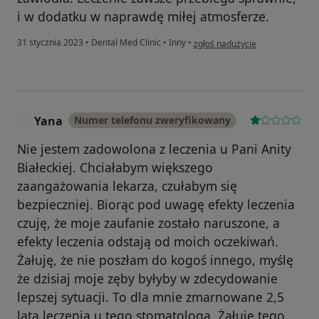
i w dodatku w naprawdę miłej atmosferze.
w opinii użytkownika Paulina S.
31 stycznia 2023
•
Dental Med Clinic
•
Inny
•
zgłoś nadużycie
Yana
Numer telefonu zweryfikowany
Y
Nie jestem zadowolona z leczenia u Pani Anity
Białeckiej. Chciałabym większego
zaangażowania lekarza, czułabym się
bezpieczniej. Biorąc pod uwagę efekty leczenia
czuję, że moje zaufanie zostało naruszone, a
efekty leczenia odstają od moich oczekiwań.
Żałuję, że nie poszłam do kogoś innego, myślę
że dzisiaj moje zęby byłyby w zdecydowanie
lepszej sytuacji. To dla mnie zmarnowane 2,5
lata leczenia u tego stomatologa. Żałuję tego