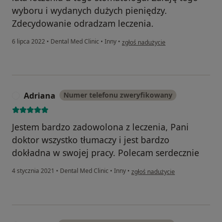
wyboru i wydanych dużych pieniędzy.
Zdecydowanie odradzam leczenia.
w opinii użytkownika Yana
6 lipca 2022
•
Dental Med Clinic
•
Inny
•
zgłoś nadużycie
Adriana
Numer telefonu zweryfikowany
A
Jestem bardzo zadowolona z leczenia, Pani
doktor wszystko tłumaczy i jest bardzo
dokładna w swojej pracy. Polecam serdecznie
w opinii użytkownika Adriana
4 stycznia 2021
•
Dental Med Clinic
•
Inny
•
zgłoś nadużycie