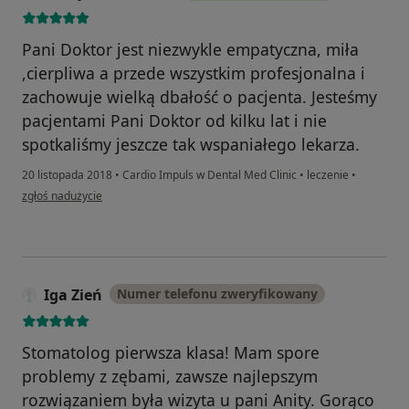
Pani Doktor jest niezwykle empatyczna, miła
,cierpliwa a przede wszystkim profesjonalna i
zachowuje wielką dbałość o pacjenta. Jesteśmy
pacjentami Pani Doktor od kilku lat i nie
spotkaliśmy jeszcze tak wspaniałego lekarza.
20 listopada 2018
•
Cardio Impuls w Dental Med Clinic
•
leczenie
•
w opinii użytkownika Grażyna i Tadeusz
zgłoś nadużycie
Iga Zień
Numer telefonu zweryfikowany
Stomatolog pierwsza klasa! Mam spore
problemy z zębami, zawsze najlepszym
rozwiązaniem była wizyta u pani Anity. Gorąco