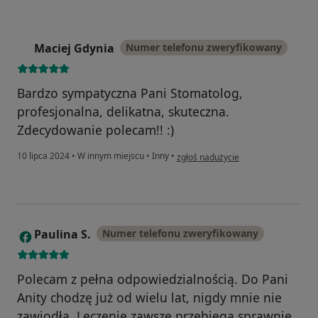
Maciej Gdynia
Numer telefonu zweryfikowany
M
Bardzo sympatyczna Pani Stomatolog,
profesjonalna, delikatna, skuteczna.
Zdecydowanie polecam!! :)
w opinii użytkownika Maciej Gdynia
10 lipca 2024
•
W innym miejscu
•
Inny
•
zgłoś nadużycie
Paulina S.
Numer telefonu zweryfikowany
P
Polecam z pełna odpowiedzialnością. Do Pani
Anity chodzę już od wielu lat, nigdy mnie nie
zawiodła. Leczenie zawsze przebiega sprawnie,