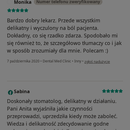
Monika
Numer telefonu zweryfikowany
M
Bardzo dobry lekarz. Przede wszystkim
delikatny i wyczulony na ból pacjenta.
Dokładny, co się rzadko zdarza. Spodobało mi
się również to, że szczegółowo tłumaczy co i jak
w sposób zrozumiały dla mnie. Polecam :)
w opinii użytkownika Monika
7 października 2020
•
Dental Med Clinic
•
Inny
•
zgłoś nadużycie
Sabina
S
Doskonały stomatolog, delikatny w działaniu.
Pani Anita wyjaśniła jakie czynności
przeprowadzi, uprzedziła kiedy może zaboleć.
Wiedza i delikatność zdecydowanie godne