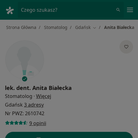
Me
Czego szukasz?
Strona Główna
Stomatolog
Gdańsk
Anita Białecka
Zmień miasto
lek. dent.
Anita Białecka
O specjalizacjach
Stomatolog
·
Więcej
Gdańsk
3 adresy
Nr PWZ: 2610742
9 opinii