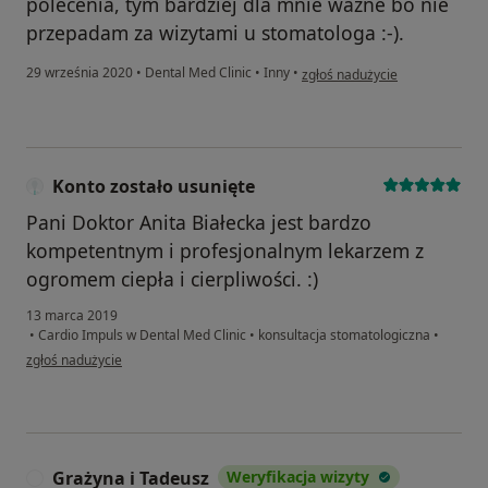
polecenia, tym bardziej dla mnie ważne bo nie
przepadam za wizytami u stomatologa :-).
w opinii użytkownika Sabina
29 września 2020
•
Dental Med Clinic
•
Inny
•
zgłoś nadużycie
Konto zostało usunięte
Pani Doktor Anita Białecka jest bardzo
kompetentnym i profesjonalnym lekarzem z
ogromem ciepła i cierpliwości. :)
13 marca 2019
•
Cardio Impuls w Dental Med Clinic
•
konsultacja stomatologiczna
•
w opinii użytkownika Konto zostało usunięte
zgłoś nadużycie
Grażyna i Tadeusz
Weryfikacja wizyty
G