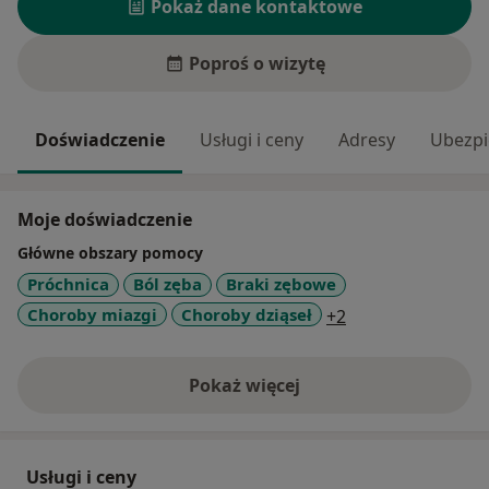
Pokaż dane kontaktowe
Poproś o wizytę
Doświadczenie
Usługi i ceny
Adresy
Ubezpi
Moje doświadczenie
Główne obszary pomocy
Próchnica
Ból zęba
Braki zębowe
a11y_sr_more_di
Choroby miazgi
Choroby dziąseł
+2
Pokaż więcej
o doświadczeniu
Usługi i ceny