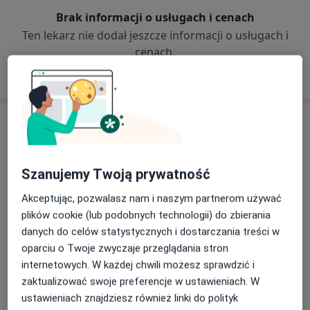
Brak informacji o usługach i cenach
Ten lekarz nie dodał jeszcze informacji o usługach i
cenach.
Adresy (3)
Adres 1
Adres 2
Adres 3
Szanujemy Twoją prywatność
Akceptując, pozwalasz nam i naszym partnerom używać
Major Dental Clinic
plików cookie (lub podobnych technologii) do zbierania
danych do celów statystycznych i dostarczania treści w
oparciu o Twoje zwyczaje przeglądania stron
Powiększ mapę
otwiera się w nowej karcie
internetowych. W każdej chwili możesz sprawdzić i
zaktualizować swoje preferencje w ustawieniach. W
Dostępność
W tym gabinecie nie można umawiać wizyt przez
ustawieniach znajdziesz również linki do polityk