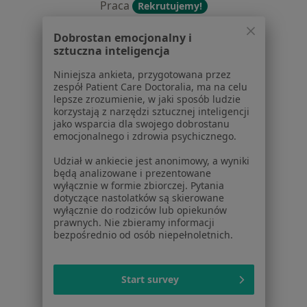
Praca
Rekrutujemy!
Partnerzy
Dobrostan emocjonalny i
Centrum prasowe
sztuczna inteligencja
Kontakt
Niniejsza ankieta, przygotowana przez
Dla pacjentów
zespół Patient Care Doctoralia, ma na celu
lepsze zrozumienie, w jaki sposób ludzie
Lekarze
korzystają z narzędzi sztucznej inteligencji
Placówki medyczne
jako wsparcia dla swojego dobrostanu
emocjonalnego i zdrowia psychicznego.
Pytania i odpowiedzi
Usługi i zabiegi
Udział w ankiecie jest anonimowy, a wyniki
Choroby
będą analizowane i prezentowane
wyłącznie w formie zbiorczej. Pytania
Pomoc
dotyczące nastolatków są skierowane
Aplikacje mobilne
wyłącznie do rodziców lub opiekunów
Blog dla pacjentów
prawnych. Nie zbieramy informacji
bezpośrednio od osób niepełnoletnich.
Dla profesjonalistów
Cennik
Start survey
Dla lekarzy