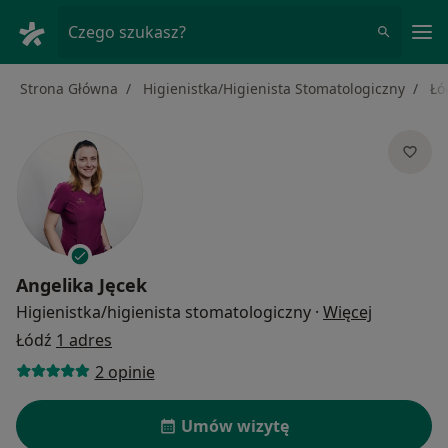
Me
Czego szukasz?
Strona Główna
Higienistka/Higienista Stomatologiczny
Łó
Angelika Jęcek
O specjali
Higienistka/higienista stomatologiczny
·
Więcej
Łódź
1 adres
2 opinie
Umów wizytę