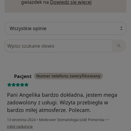
Dowiedz się więce
gwiazdek na
Dowiedz się więcej
Szukaj w opiniach
Pacjent
Numer telefonu zweryfikowany
P
Pani Angelika bardzo dokładna, jestem mega
zadowolony z usługi. Wizyta przebiegła w
bardzo miłej atmosferze. Polecam.
13 września 2024
•
Medicover Stomatologia Łódź Pomorska
•
•
w opinii użytkownika Pacjent
zgłoś nadużycie