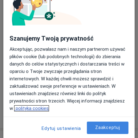
Angelika Jęcek
Pomorska 106, 91-402 Łódź
Zapraszam na profesjonalną higienizację 4w1 za
jedyne 269 zł w Centrum Medicover
Szanujemy Twoją prywatność
Stomatologia.
Akceptując, pozwalasz nam i naszym partnerom używać
Podczas wizyty wykonam pełną higienizację,
plików cookie (lub podobnych technologii) do zbierania
która obejmuje:
Dowiedz się więcej
danych do celów statystycznych i dostarczania treści w
• dokładne usunięcie kamienia nazębnego
14/07/2025
oparciu o Twoje zwyczaje przeglądania stron
(skaling)
internetowych. W każdej chwili możesz sprawdzić i
• oczyszczenie zębów z osadów (piaskowanie)
zaktualizować swoje preferencje w ustawieniach. W
• wygładzenie powierzchni zębów (polerowanie)
ustawieniach znajdziesz również linki do polityk
• zabezpieczenie ich fluorem (fluoryzacja)
prywatności stron trzecich. Więcej informacji znajdziesz
w
polityka cookies
To kompleksowy zabieg, który pomoże Ci zadbać
o zdrowie jamy ustnej, odświeży Twój uśmiech i
pozwoli uniknąć kosztownego leczenia w
Zaakceptuj
Edytuj ustawienia
przyszłości. Dodatkowo otrzymasz indywidualne