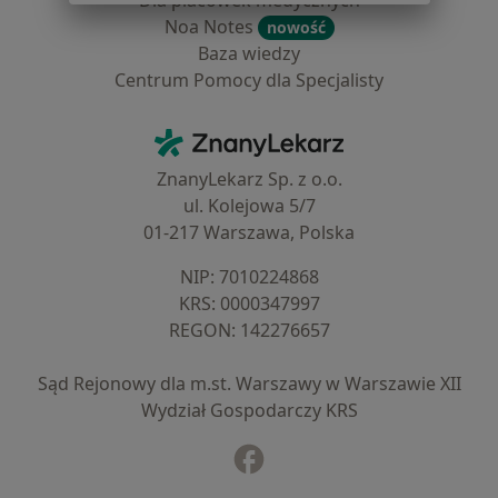
Dla placówek medycznych
Noa Notes
nowość
Baza wiedzy
Centrum Pomocy dla Specjalisty
Kontakt
ZnanyLekarz - Strona główna
ZnanyLekarz Sp. z o.o.
ul. Kolejowa 5/7
01-217 Warszawa, Polska
NIP: ⁠7010224868
KRS: ⁠0000347997
REGON: ⁠142276657
Sąd Rejonowy dla m.st. Warszawy w Warszawie XII
Wydział Gospodarczy KRS
Facebook
otwiera się w nowej karcie