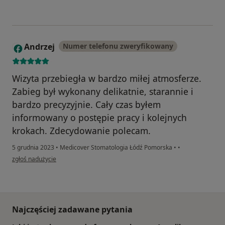
Andrzej
Numer telefonu zweryfikowany
A
Wizyta przebiegła w bardzo miłej atmosferze.
Zabieg był wykonany delikatnie, starannie i
bardzo precyzyjnie. Cały czas byłem
informowany o postępie pracy i kolejnych
krokach. Zdecydowanie polecam.
5 grudnia 2023
•
Medicover Stomatologia Łódź Pomorska
•
•
w opinii użytkownika Andrzej
zgłoś nadużycie
Najczęściej zadawane pytania