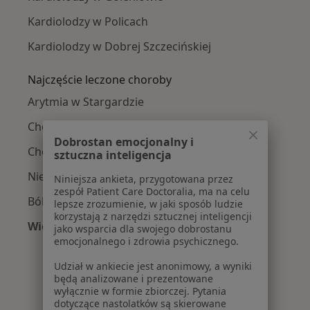
Kardiolodzy w Policach
Kardiolodzy w Dobrej Szczecińskiej
Najczęście leczone choroby
Arytmia w Stargardzie
Choroba niedokrwienna serca w Stargardzie
Dobrostan emocjonalny i
Choroby serca w Stargardzie
sztuczna inteligencja
Niewydolność serca w Stargardzie
Niniejsza ankieta, przygotowana przez
zespół Patient Care Doctoralia, ma na celu
Ból w klatce piersiowej w Stargardzie
lepsze zrozumienie, w jaki sposób ludzie
korzystają z narzędzi sztucznej inteligencji
Więcej (12)
jako wsparcia dla swojego dobrostanu
Więcej w kategorii: Najczęście leczone chorob
emocjonalnego i zdrowia psychicznego.
Udział w ankiecie jest anonimowy, a wyniki
będą analizowane i prezentowane
wyłącznie w formie zbiorczej. Pytania
dotyczące nastolatków są skierowane