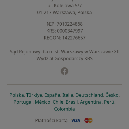
ul. Kolejowa 5/7
01-217 Warszawa, Polska
NIP: ⁠7010224868
KRS: ⁠0000347997
REGON: ⁠142276657
Sąd Rejonowy dla m.st. Warszawy w Warszawie XII
Wydział Gospodarczy KRS
Facebook
otwiera się w nowej karcie
otwiera się w nowej karcie
otwiera się w nowej karcie
otwiera się w nowej karcie
otwiera się w nowej karci
otwiera się
otwi
Polska
,
Türkiye
,
España
,
Italia
,
Deutschland
,
Česko
,
otwiera się w nowej karcie
otwiera się w nowej karcie
otwiera się w nowej karcie
otwiera się w nowej kar
otwiera się 
otwier
Portugal
,
México
,
Chile
,
Brasil
,
Argentina
,
Perú
,
otwiera się w nowej karc
Colombia
Płatności kartą