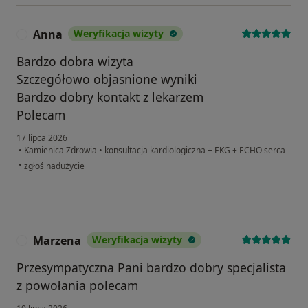
Anna
Weryfikacja wizyty
A
Bardzo dobra wizyta
Szczegółowo objasnione wyniki
Bardzo dobry kontakt z lekarzem
Polecam
17 lipca 2026
•
Kamienica Zdrowia
•
konsultacja kardiologiczna + EKG + ECHO serca
w opinii użytkownika Anna
•
zgłoś nadużycie
Marzena
Weryfikacja wizyty
M
Przesympatyczna Pani bardzo dobry specjalista
z powołania polecam