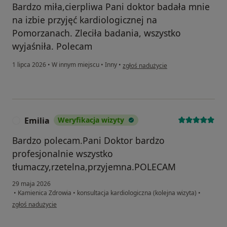
Bardzo miła,cierpliwa Pani doktor badała mnie
na izbie przyjęć kardiologicznej na
Pomorzanach. Zleciła badania, wszystko
wyjaśniła. Polecam
w opinii użytkownika Magdalena
1 lipca 2026
•
W innym miejscu
•
Inny
•
zgłoś nadużycie
Emilia
Weryfikacja wizyty
E
Bardzo polecam.Pani Doktor bardzo
profesjonalnie wszystko
tłumaczy,rzetelna,przyjemna.POLECAM
29 maja 2026
•
Kamienica Zdrowia
•
konsultacja kardiologiczna (kolejna wizyta)
•
w opinii użytkownika Emilia
zgłoś nadużycie