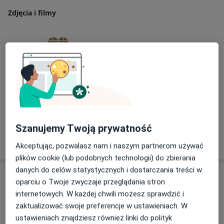
Zdjęcia i filmy
Zobacz galerię (1)
Szanujemy Twoją prywatność
Pokaż więcej
o doświadczeniu
Akceptując, pozwalasz nam i naszym partnerom używać
plików cookie (lub podobnych technologii) do zbierania
danych do celów statystycznych i dostarczania treści w
Usługi i ceny
oparciu o Twoje zwyczaje przeglądania stron
internetowych. W każdej chwili możesz sprawdzić i
Konsultacja kardiologiczna + EKG +
ECHO serca
Umów wizytę
zaktualizować swoje preferencje w ustawieniach. W
400 zł
Szczegóły
ustawieniach znajdziesz również linki do polityk