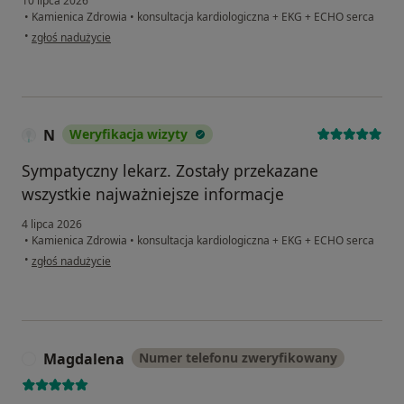
10 lipca 2026
•
Kamienica Zdrowia
•
konsultacja kardiologiczna + EKG + ECHO serca
w opinii użytkownika Marzena
•
zgłoś nadużycie
N
Weryfikacja wizyty
Sympatyczny lekarz. Zostały przekazane
wszystkie najważniejsze informacje
4 lipca 2026
•
Kamienica Zdrowia
•
konsultacja kardiologiczna + EKG + ECHO serca
w opinii użytkownika N
•
zgłoś nadużycie
Magdalena
Numer telefonu zweryfikowany
M