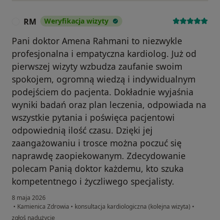
RM
Weryfikacja wizyty
R
Pani doktor Amena Rahmani to niezwykle
profesjonalna i empatyczna kardiolog. Już od
pierwszej wizyty wzbudza zaufanie swoim
spokojem, ogromną wiedzą i indywidualnym
podejściem do pacjenta. Dokładnie wyjaśnia
wyniki badań oraz plan leczenia, odpowiada na
wszystkie pytania i poświęca pacjentowi
odpowiednią ilość czasu. Dzięki jej
zaangażowaniu i trosce można poczuć się
naprawdę zaopiekowanym. Zdecydowanie
polecam Panią doktor każdemu, kto szuka
kompetentnego i życzliwego specjalisty.
8 maja 2026
•
Kamienica Zdrowia
•
konsultacja kardiologiczna (kolejna wizyta)
•
w opinii użytkownika RM
zgłoś nadużycie