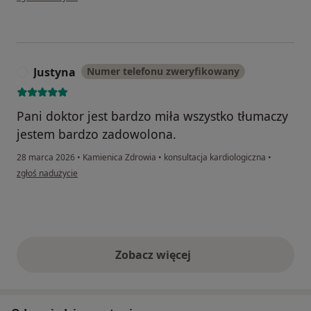
Justyna
Numer telefonu zweryfikowany
J
Pani doktor jest bardzo miła wszystko tłumaczy
jestem bardzo zadowolona.
28 marca 2026
•
Kamienica Zdrowia
•
konsultacja kardiologiczna
•
w opinii użytkownika Justyna
zgłoś nadużycie
Zobacz więcej
opinie powyżej