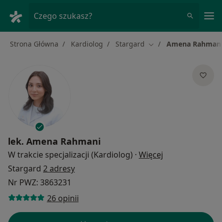
Me
Czego szukasz?
Strona Główna
Kardiolog
Stargard
Amena Rahman
Zmień miasto
lek.
Amena Rahmani
O specjalizacja
W trakcie specjalizacji (Kardiolog)
·
Więcej
Stargard
2 adresy
Nr PWZ: 3863231
26 opinii