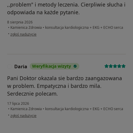
,,problem" i metody leczenia. Cierpliwie słucha i
odpowiada na każde pytanie.
8 sierpnia 2026
•
Kamienica Zdrowia
•
konsultacja kardiologiczna + EKG + ECHO serca
w opinii użytkownika Natalia
•
zgłoś nadużycie
Daria
Weryfikacja wizyty
D
Pani Doktor okazala sie bardzo zaangazowana
w problem. Empatyczna i bardzo mila.
Serdecznie polecam.
17 lipca 2026
•
Kamienica Zdrowia
•
konsultacja kardiologiczna + EKG + ECHO serca
w opinii użytkownika Daria
•
zgłoś nadużycie