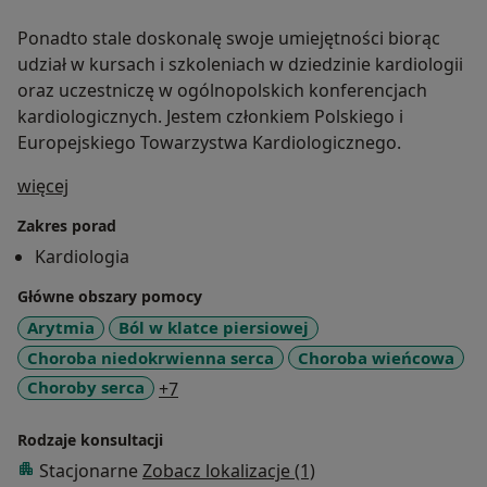
Ponadto stale doskonalę swoje umiejętności biorąc
udział w kursach i szkoleniach w dziedzinie kardiologii
oraz uczestniczę w ogólnopolskich konferencjach
kardiologicznych. Jestem członkiem Polskiego i
Europejskiego Towarzystwa Kardiologicznego.
O mnie
więcej
Zakres porad
Kardiologia
Główne obszary pomocy
Arytmia
Ból w klatce piersiowej
Choroba niedokrwienna serca
Choroba wieńcowa
a11y_sr_more_diseases
Choroby serca
+7
Rodzaje konsultacji
Stacjonarne
Zobacz lokalizacje (1)