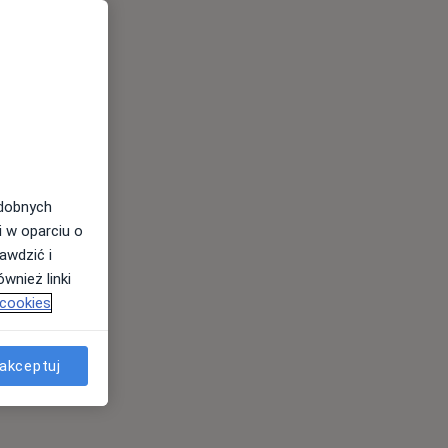
odobnych
i w oparciu o
awdzić i
wnież linki
 cookies
akceptuj