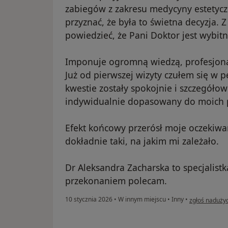
zabiegów z zakresu medycyny estetycz
przyznać, że była to świetna decyzja
powiedzieć, że Pani Doktor jest wybitn
Imponuje ogromną wiedzą, profesjon
Już od pierwszej wizyty czułem się w 
kwestie zostały spokojnie i szczegółow
indywidualnie dopasowany do moich p
Efekt końcowy przerósł moje oczekiwa
dokładnie taki, na jakim mi zależało.
Dr Aleksandra Zacharska to specjalistk
przekonaniem polecam.
w opinii użyt
10 stycznia 2026
•
W innym miejscu
•
Inny
•
zgłoś naduży