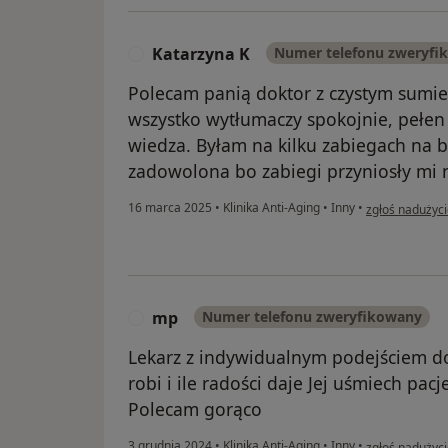
Katarzyna K
Numer telefonu zweryfi
K
Polecam panią doktor z czystym sumi
wszystko wytłumaczy spokojnie, pełen
wiedza. Byłam na kilku zabiegach na 
zadowolona bo zabiegi przyniosły mi 
w opinii użytk
16 marca 2025
•
Klinika Anti-Aging
•
Inny
•
zgłoś nadużyc
mp
Numer telefonu zweryfikowany
M
Lekarz z indywidualnym podejściem do
robi i ile radości daje Jej uśmiech pacj
Polecam gorąco
w opinii użytk
3 grudnia 2024
•
Klinika Anti-Aging
•
Inny
•
zgłoś nadużyc