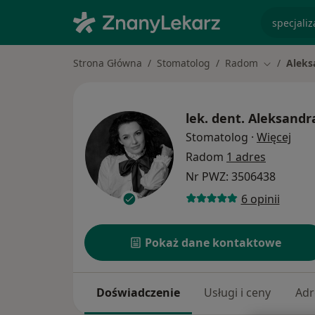
specjaliz
Strona Główna
Stomatolog
Radom
Aleks
Zmień mia
lek. dent.
Aleksandr
O sp
Stomatolog
·
Więcej
Radom
1 adres
Nr PWZ: 3506438
6 opinii
Pokaż dane kontaktowe
Doświadczenie
Usługi i ceny
Adr