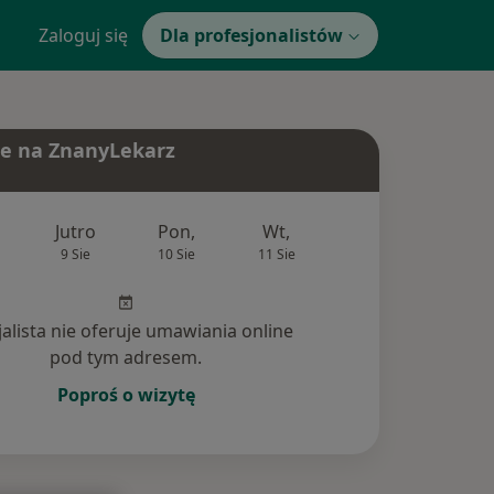
Zaloguj się
Dla profesjonalistów
e na ZnanyLekarz
Jutro
Pon,
Wt,
Śr,
Czw
9 Sie
10 Sie
11 Sie
12 Sie
13 Si
jalista nie oferuje umawiania online
pod tym adresem.
Poproś o wizytę