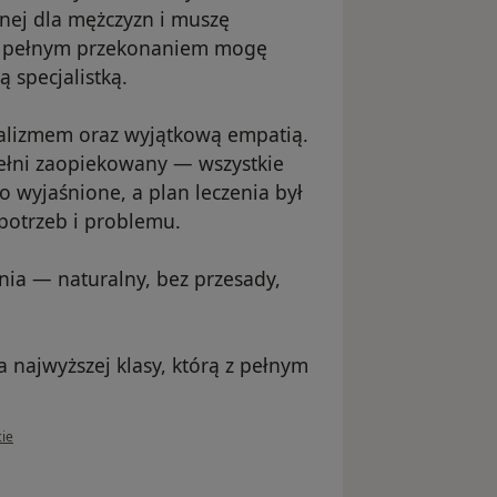
nej dla mężczyzn i muszę
. Z pełnym przekonaniem mogę
ą specjalistką.
alizmem oraz wyjątkową empatią.
pełni zaopiekowany — wszystkie
o wyjaśnione, a plan leczenia był
otrzeb i problemu.
nia — naturalny, bez przesady,
a najwyższej klasy, którą z pełnym
kownika Grzegorz
cie