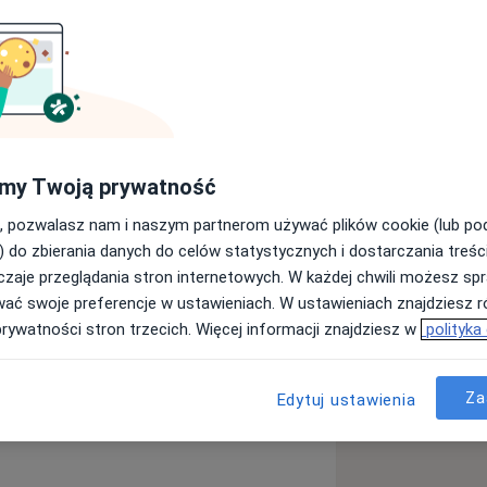
omatologiem i kosmetologiem. Moje
giczne i
my Twoją prywatność
ym w Lublinie, studia z medycyny
ląskiej w Katowicach oraz dziesiątki
, pozwalasz nam i naszym partnerom używać plików cookie (lub p
ększej wizji. Jestem również członkinią
) do zbierania danych do celów statystycznych i dostarczania treśc
j i Anti-Aging.
zaje przeglądania stron internetowych. W każdej chwili możesz spr
wać swoje preferencje w ustawieniach. W ustawieniach znajdziesz ró
e ~
prywatności stron trzecich. Więcej informacji znajdziesz w
polityka
Przebarwienia skóry
Rozstępy
zę wiedzę i umiejętności zdobyte na
rzekłada się na korzyści dla
Za
Edytuj ustawienia
 solidne zaplecze w dziedzinie
 nauczyła mnie precyzji, którą teraz