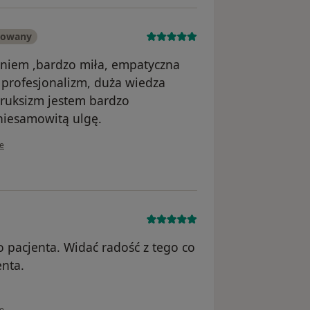
kowany
eniem ,bardzo miła, empatyczna
 profesjonalizm, duża wiedza
bruksizm jestem bardzo
niesamowitą ulgę.
ownika Katarzyna K
ie
 pacjenta. Widać radość z tego co
enta.
ownika mp
ie