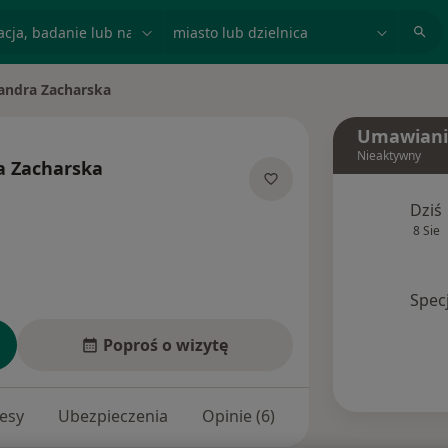
acja, badanie lub nazwisko
miasto lub dzielnica
andra Zacharska
sto
Umawiani
Nieaktywny
a Zacharska
ecjalizacjach
Dziś
8 Sie
Spec
Poproś o wizytę
esy
Ubezpieczenia
Opinie (6)