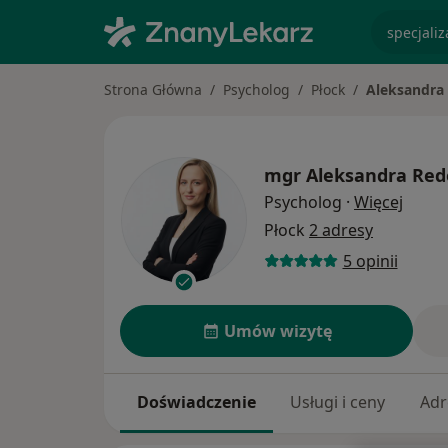
specjaliz
Strona Główna
Psycholog
Płock
Aleksandra
mgr
Aleksandra Red
O spec
Psycholog
·
Więcej
Płock
2 adresy
5 opinii
Umów wizytę
Doświadczenie
Usługi i ceny
Adr