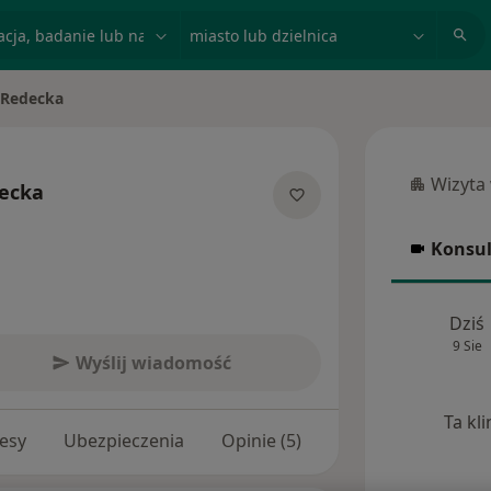
acja, badanie lub nazwisko
miasto lub dzielnica
 Redecka
Wizyta
ecka
Wizyta w
jalizacjach
Konsul
Konsulta
Dziś
9 Sie
Wyślij wiadomość
Ta kl
esy
Ubezpieczenia
Opinie (5)