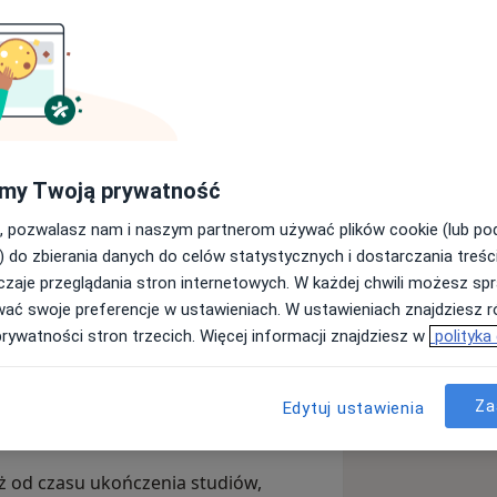
ką
Wydziału Psychologii
 z
Seksuologii Klinicznej
oraz
Terapii
 Towarzystwa Psychiatrycznego.
my Twoją prywatność
 licznych szkoleniach i konferencjach,
, pozwalasz nam i naszym partnerom używać plików cookie (lub p
) do zbierania danych do celów statystycznych i dostarczania treśc
tosowania
Conners-3
(PTP)
zaje przeglądania stron internetowych. W każdej chwili możesz spr
wać swoje preferencje w ustawieniach. W ustawieniach znajdziesz ró
tosowania
DSR Plus
(PTP)
prywatności stron trzecich. Więcej informacji znajdziesz w
polityka
tosowania
Skali Inteligencji Stanford-
Za
Edytuj ustawienia
spierania Rozwoju „Motyl”)
 od czasu ukończenia studiów,