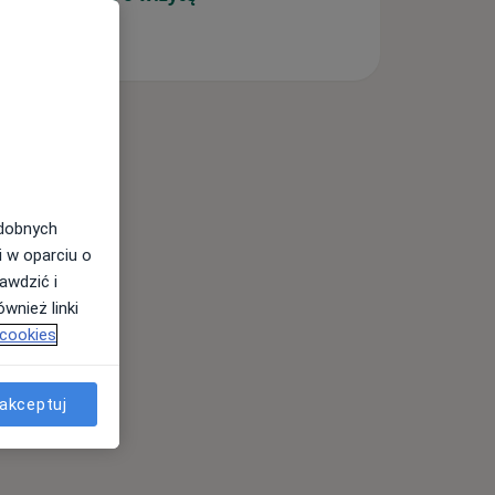
odobnych
i w oparciu o
awdzić i
wnież linki
 cookies
akceptuj