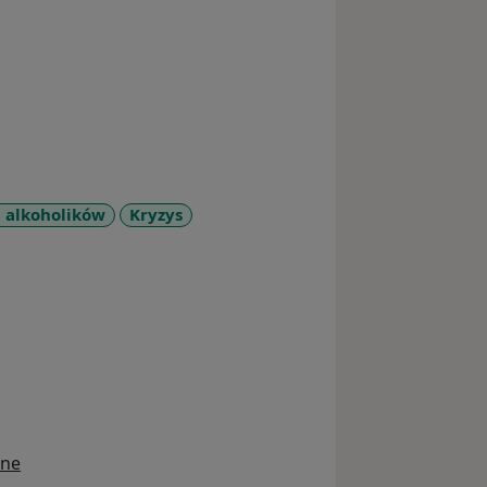
i alkoholików
Kryzys
seases
ine