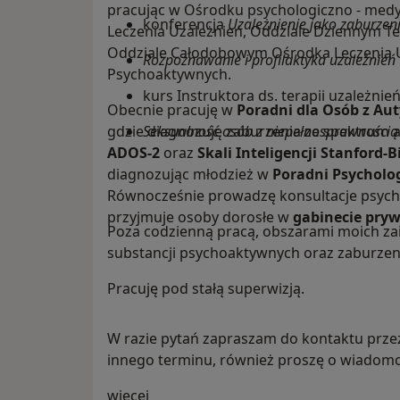
pracując w Ośrodku psychologiczno - medy
konferencja
Uzależnienie jako zaburzeni
Leczenia Uzależnień, Oddziale Dziennym Ter
Oddziale Całodobowym Ośrodka Leczenia U
Rozpoznawanie i profilaktyka uzależnień u
Psychoaktywnych.
kurs Instruktora ds. terapii uzależnie
Obecnie pracuję w
Poradni dla Osób z A
gdzie diagnozuję zaburzenia ze spektrum 
Seksualność osób z niepełnosprawnością 
ADOS-2
oraz
Skali Inteligencji Stanford-B
diagnozując młodzież w
Poradni Psycholog
Równocześnie prowadzę konsultacje psyc
przyjmuje osoby dorosłe w
gabinecie pry
Poza codzienną pracą, obszarami moich zai
substancji psychoaktywnych oraz zaburz
Pracuję pod stałą superwizją.
W razie pytań zapraszam do kontaktu prze
innego terminu, również proszę o wiadom
O mnie
więcej