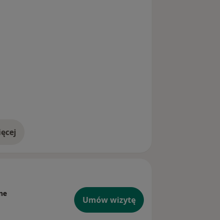
ęcej
doświadczeniu
ne
Umów wizytę