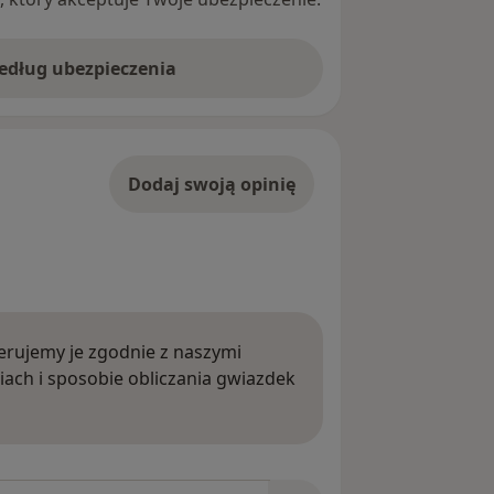
według ubezpieczenia
Dodaj swoją opinię
rujemy je zgodnie z naszymi
iach i sposobie obliczania gwiazdek
ięcej o opiniach
niach