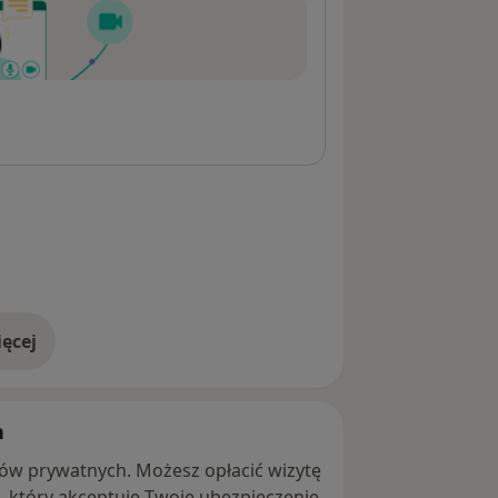
ęcej
adresie
h
ntów prywatnych. Możesz opłacić wizytę
ę, który akceptuje Twoje ubezpieczenie.