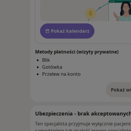
Dostępność
Pokaż kalendarz
Metody płatności (wizyty prywatne)
Blik
Gotówka
Przelew na konto
Pokaż wi
o 
Ubezpieczenia - brak akceptowanyc
Ten specjalista przyjmuje wyłącznie pacje
samodzielnie lub znaleźć innego specjalist