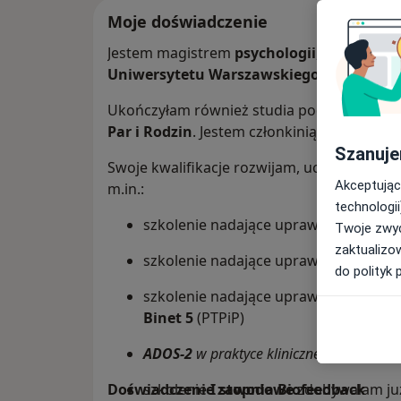
Moje doświadczenie
Jestem magistrem
psychologii
, absolwent
Uniwersytetu Warszawskiego
.
Ukończyłam również studia podyplomowe
Par i Rodzin
. Jestem członkinią Polskiego
Szanuje
Swoje kwalifikacje rozwijam, uczestnicząc w
Akceptując
m.in.:
technologii
szkolenie nadające uprawnienia do s
Twoje zwyc
zaktualizo
szkolenie nadające uprawnienia do s
do polityk 
szkolenie nadające uprawnienia do s
Binet 5
(PTPiP)
ADOS-2
w praktyce klinicznej
(Centrum W
Doświadczenie zawodowe
szkolenie
I stopnia Biofeedback
zdobywałam już