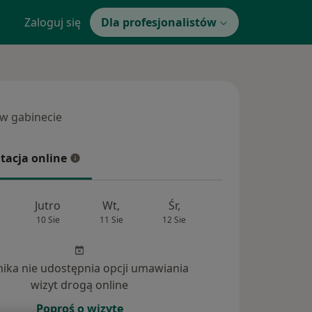
Zaloguj się
Dla profesjonalistów
 w gabinecie
 gabinecie
tacja online
cja online
Jutro
Wt,
Śr,
Czw,
Pt,
10 Sie
11 Sie
12 Sie
13 Sie
14 Si
inika nie udostępnia opcji umawiania
wizyt drogą online
Poproś o wizytę