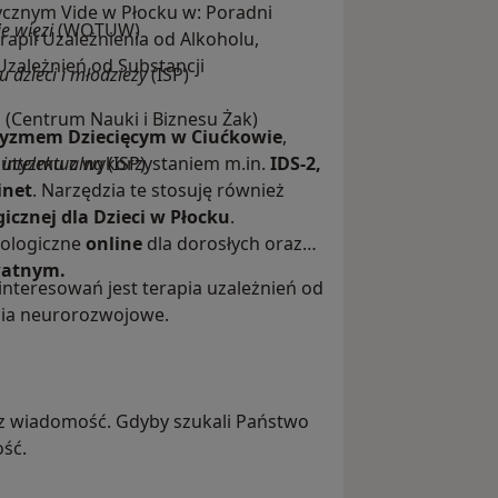
cznym Vide w Płocku w: Poradni
e więzi
(WOTUW)
apii Uzależnienia od Alkoholu,
zależnień od Substancji
 dzieci i młodzieży
(ISP)
ń (Centrum Nauki i Biznesu Żak)
utyzmem Dziecięcym w Ciućkowie
,
autyzmu z wykorzystaniem m.in.
intelektualną
(ISP)
IDS-2,
inet
. Narzędzia te stosuję również
icznej dla Dzieci w Płocku
.
hologiczne
online
dla dorosłych oraz
watnym.
nteresowań jest terapia uzależnień od
enia neurorozwojowe.
z wiadomość. Gdyby szukali Państwo
ość.