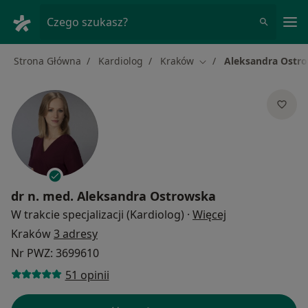
Me
Czego szukasz?
Strona Główna
Kardiolog
Kraków
Aleksandra Ostr
Zmień miasto
dr n. med.
Aleksandra Ostrowska
O specjalizacja
W trakcie specjalizacji (Kardiolog)
·
Więcej
Kraków
3 adresy
Nr PWZ: 3699610
51 opinii