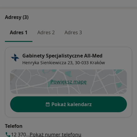
Adresy (3)
Adres 1
Adres 2
Adres 3
Gabinety Specjalistyczne All-Med
Henryka Sienkiewicza 23,
30-033
Kraków
Powiększ mapę
otwiera się w nowej karcie
Dostępność
Pokaż kalendarz
Telefon
12 370...
Pokaż numer telefonu