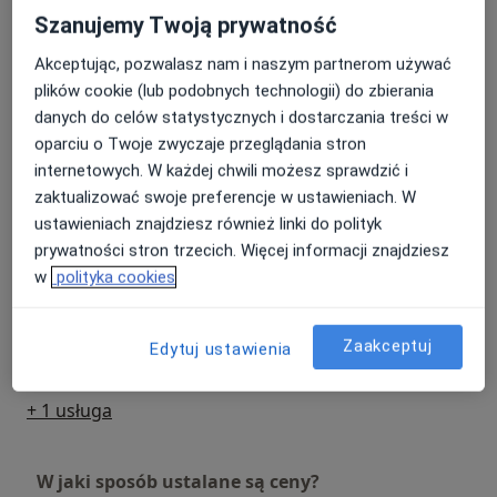
Szanujemy Twoją prywatność
Konsultacja kardiologiczna + EKG
Umów wizytę
Akceptując, pozwalasz nam i naszym partnerom używać
200 zł
Szczegóły
plików cookie (lub podobnych technologii) do zbierania
danych do celów statystycznych i dostarczania treści w
ECHO serca
oparciu o Twoje zwyczaje przeglądania stron
Umów wizytę
180 zł
Szczegóły
internetowych. W każdej chwili możesz sprawdzić i
zaktualizować swoje preferencje w ustawieniach. W
ustawieniach znajdziesz również linki do polityk
ECHO serca dorośli
Umów wizytę
prywatności stron trzecich. Więcej informacji znajdziesz
180 zł
Szczegóły
w
polityka cookies
Holter EKG
Umów wizytę
Zaakceptuj
Edytuj ustawienia
200 zł
Szczegóły
+ 1 usługa
W jaki sposób ustalane są ceny?