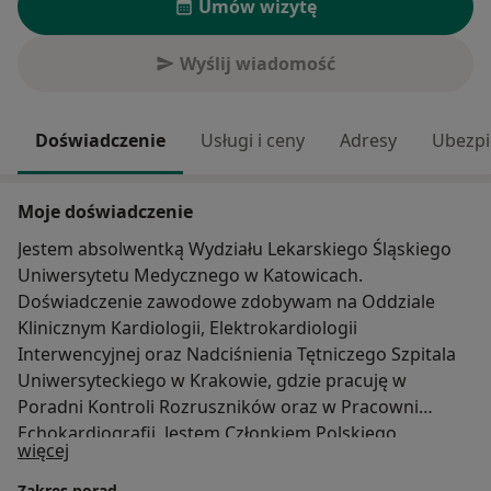
Umów wizytę
Wyślij wiadomość
Doświadczenie
Usługi i ceny
Adresy
Ubezpi
Moje doświadczenie
Jestem absolwentką Wydziału Lekarskiego Śląskiego
Uniwersytetu Medycznego w Katowicach.
Doświadczenie zawodowe zdobywam na Oddziale
Klinicznym Kardiologii, Elektrokardiologii
Interwencyjnej oraz Nadciśnienia Tętniczego Szpitala
Uniwersyteckiego w Krakowie, gdzie pracuję w
Poradni Kontroli Rozruszników oraz w Pracowni
Echokardiografii. Jestem Członkiem Polskiego
O mnie
więcej
Towarzystwa Kardiologicznego (PTK) , Sekcji
Echokardiografii PTK, Sekcji Elektrokardiologii
Zakres porad