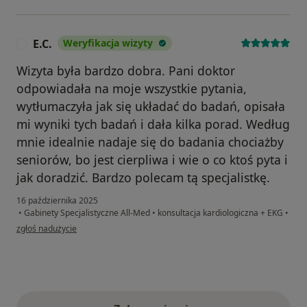
E.C.
Weryfikacja wizyty
E
Wizyta była bardzo dobra. Pani doktor
odpowiadała na moje wszystkie pytania,
wytłumaczyła jak się układać do badań, opisała
mi wyniki tych badań i dała kilka porad. Według
mnie idealnie nadaje się do badania chociażby
seniorów, bo jest cierpliwa i wie o co ktoś pyta i
jak doradzić. Bardzo polecam tą specjalistkę.
16 października 2025
•
Gabinety Specjalistyczne All-Med
•
konsultacja kardiologiczna + EKG
•
w opinii użytkownika E.C.
zgłoś nadużycie