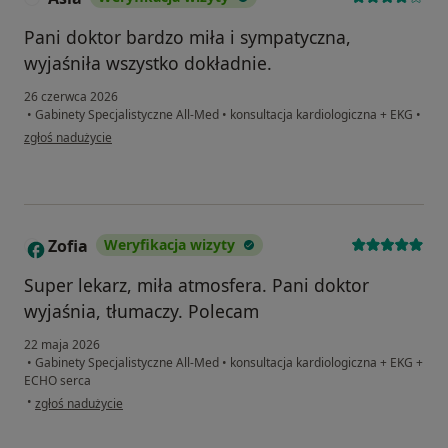
Pani doktor bardzo miła i sympatyczna,
wyjaśniła wszystko dokładnie.
26 czerwca 2026
•
Gabinety Specjalistyczne All-Med
•
konsultacja kardiologiczna + EKG
•
w opinii użytkownika Asia
zgłoś nadużycie
Zofia
Weryfikacja wizyty
Z
Super lekarz, miła atmosfera. Pani doktor
wyjaśnia, tłumaczy. Polecam
22 maja 2026
•
Gabinety Specjalistyczne All-Med
•
konsultacja kardiologiczna + EKG +
ECHO serca
w opinii użytkownika Zofia
•
zgłoś nadużycie