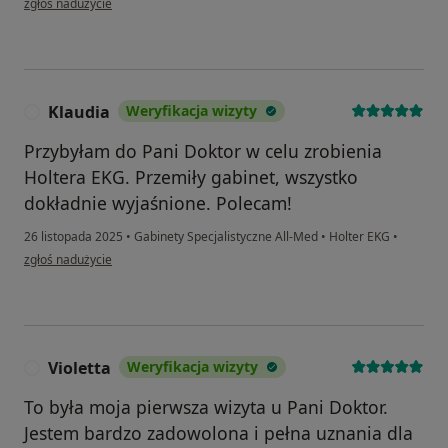
zgłoś nadużycie
Klaudia
Weryfikacja wizyty
K
Przybyłam do Pani Doktor w celu zrobienia
Holtera EKG. Przemiły gabinet, wszystko
dokładnie wyjaśnione. Polecam!
26 listopada 2025
•
Gabinety Specjalistyczne All-Med
•
Holter EKG
•
w opinii użytkownika Klaudia
zgłoś nadużycie
Violetta
Weryfikacja wizyty
V
To była moja pierwsza wizyta u Pani Doktor.
Jestem bardzo zadowolona i pełna uznania dla