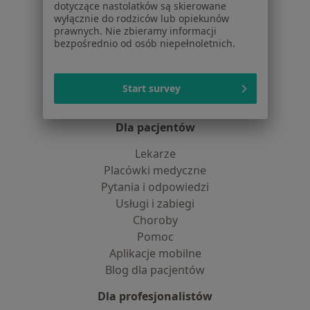
Jak działają wyniki wyszukiwania
dotyczące nastolatków są skierowane
Dostępność
wyłącznie do rodziców lub opiekunów
prawnych. Nie zbieramy informacji
O nas
bezpośrednio od osób niepełnoletnich.
Praca
Rekrutujemy!
Partnerzy
Centrum prasowe
Start survey
Kontakt
Dla pacjentów
Lekarze
Placówki medyczne
Pytania i odpowiedzi
Usługi i zabiegi
Choroby
Pomoc
Aplikacje mobilne
Blog dla pacjentów
Dla profesjonalistów