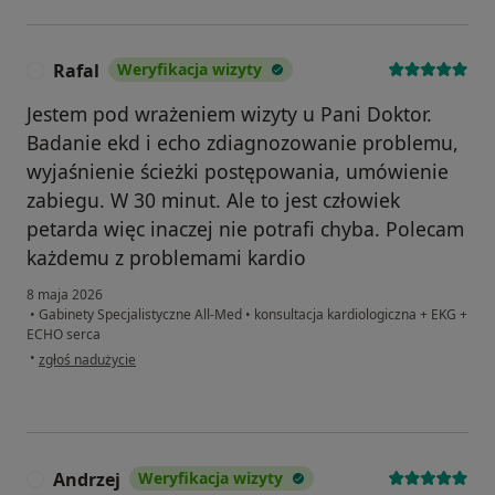
Rafal
Weryfikacja wizyty
R
Jestem pod wrażeniem wizyty u Pani Doktor.
Badanie ekd i echo zdiagnozowanie problemu,
wyjaśnienie ścieżki postępowania, umówienie
zabiegu. W 30 minut. Ale to jest człowiek
petarda więc inaczej nie potrafi chyba. Polecam
każdemu z problemami kardio
8 maja 2026
•
Gabinety Specjalistyczne All-Med
•
konsultacja kardiologiczna + EKG +
ECHO serca
w opinii użytkownika Rafal
•
zgłoś nadużycie
Andrzej
Weryfikacja wizyty
A