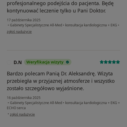
profesjonalnego podejścia do pacjenta. Będę
kontynuować leczenie tylko u Pani Doktor.
17 października 2025
•
Gabinety Specjalistyczne All-Med
•
konsultacja kardiologiczna + EKG
•
w opinii użytkownika Violetta
zgłoś nadużycie
D.N
Weryfikacja wizyty
D
Bardzo polecam Panią Dr. Aleksandrę. Wizyta
przebiegła w przyjaznej atmosferze i wszystko
zostało szczegółowo wyjaśnione.
16 października 2025
•
Gabinety Specjalistyczne All-Med
•
konsultacja kardiologiczna + EKG +
ECHO serca
w opinii użytkownika D.N
•
zgłoś nadużycie