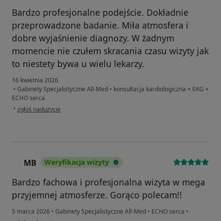
Bardzo profesjonalne podejście. Dokładnie
przeprowadzone badanie. Miła atmosfera i
dobre wyjaśnienie diagnozy. W żadnym
momencie nie czułem skracania czasu wizyty jak
to niestety bywa u wielu lekarzy.
16 kwietnia 2026
•
Gabinety Specjalistyczne All-Med
•
konsultacja kardiologiczna + EKG +
ECHO serca
w opinii użytkownika Andrzej
•
zgłoś nadużycie
MB
Weryfikacja wizyty
M
Bardzo fachowa i profesjonalna wizyta w mega
przyjemnej atmosferze. Gorąco polecam!!
5 marca 2026
•
Gabinety Specjalistyczne All-Med
•
ECHO serca
•
w opinii użytkownika MB