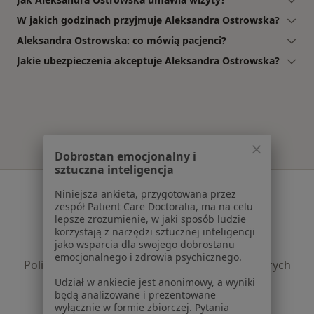
W jakich godzinach przyjmuje Aleksandra Ostrowska?
Aleksandra Ostrowska: co mówią pacjenci?
Jakie ubezpieczenia akceptuje Aleksandra Ostrowska?
Dobrostan emocjonalny i
sztuczna inteligencja
Serwis
Niniejsza ankieta, przygotowana przez
zespół Patient Care Doctoralia, ma na celu
Regulamin
lepsze zrozumienie, w jaki sposób ludzie
Polityka prywatności pacjentów
korzystają z narzędzi sztucznej inteligencji
jako wsparcia dla swojego dobrostanu
Polityka prywatności profesjonalistów
emocjonalnego i zdrowia psychicznego.
Polityka prywatności dla profesjonalistów, których
dane pozyskaliśmy samodzielnie
Udział w ankiecie jest anonimowy, a wyniki
będą analizowane i prezentowane
Polityka cookies
wyłącznie w formie zbiorczej. Pytania