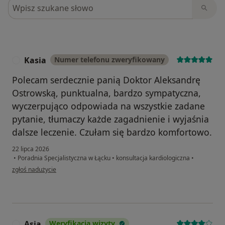
Szukaj w opiniach
Kasia
Numer telefonu zweryfikowany
K
Polecam serdecznie panią Doktor Aleksandrę
Ostrowską, punktualna, bardzo sympatyczna,
wyczerpująco odpowiada na wszystkie zadane
pytanie, tłumaczy każde zagadnienie i wyjaśnia
dalsze leczenie. Czułam się bardzo komfortowo.
22 lipca 2026
•
Poradnia Specjalistyczna w Łącku
•
konsultacja kardiologiczna
•
w opinii użytkownika Kasia
zgłoś nadużycie
Asia
Weryfikacja wizyty
A